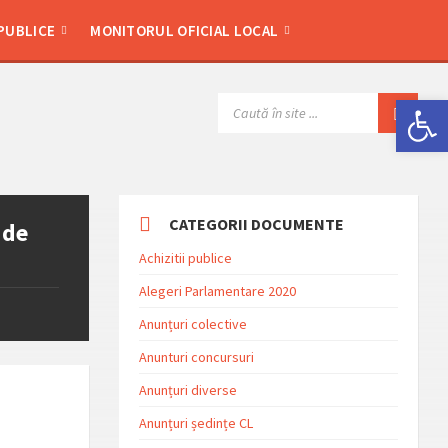
 PUBLICE
MONITORUL OFICIAL LOCAL
Deschide bara de unelte
SEARCH:
CATEGORII DOCUMENTE
 de
Achizitii publice
Alegeri Parlamentare 2020
Anunțuri colective
Anunturi concursuri
Anunțuri diverse
Anunțuri ședințe CL