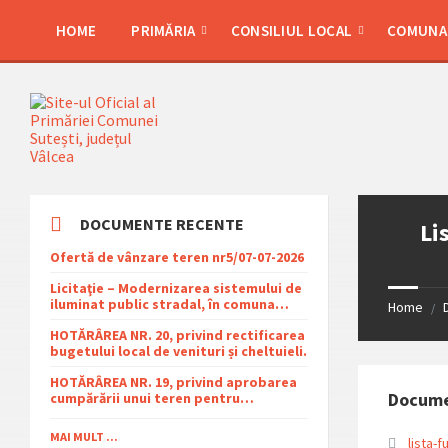
Skip
Skip
Skip
Skip
to
to
to
to
HOME
PRIMĂRIA
CONSILIUL LOCAL
COMUNA 
content
left
right
footer
sidebar
sidebar
DOCUMENTE RECENTE
Li
Ofertă de vânzare teren nr5/07-07-2026
Licitaţie – Modernizarea sistemului de
iluminat public stradal, în comuna
Home
/
Şuteşti, judeţul Vâlcea – 2026
HOTĂRÂREA NR. 20, privind rectificarea
bugetului local de venituri și cheltuieli.
HOTĂRÂREA NR. 19, privind aprobarea
Docum
cumpărării unui teren pentru
amplasarea racordului și stației SRMP
din cadrul proiectului de distribuție a
MAI MULT ...
lista-f
gazelor naturale în comuna Sutești.