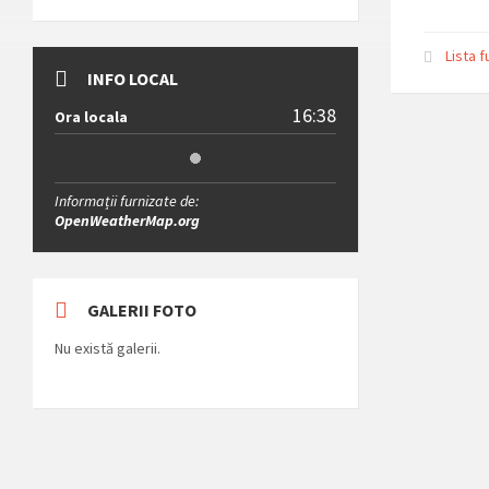
Lista f
INFO LOCAL
16:38
Ora locala
Informații furnizate de:
OpenWeatherMap.org
GALERII FOTO
Nu există galerii.