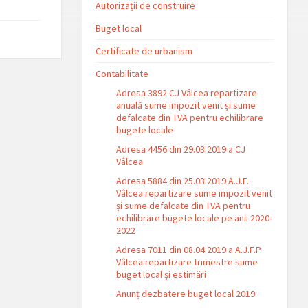
Autorizații de construire
Buget local
Certificate de urbanism
Contabilitate
Adresa 3892 CJ Vâlcea repartizare
anuală sume impozit venit și sume
defalcate din TVA pentru echilibrare
bugete locale
Adresa 4456 din 29.03.2019 a CJ
Vâlcea
Adresa 5884 din 25.03.2019 A.J.F.
Vâlcea repartizare sume impozit venit
și sume defalcate din TVA pentru
echilibrare bugete locale pe anii 2020-
2022
Adresa 7011 din 08.04.2019 a A.J.F.P.
Vâlcea repartizare trimestre sume
buget local și estimări
Anunț dezbatere buget local 2019