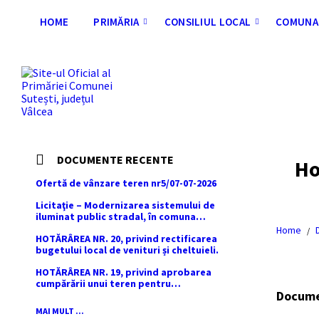
Skip
Skip
Skip
Skip
to
to
to
to
HOME
PRIMĂRIA
CONSILIUL LOCAL
COMUNA 
content
left
right
footer
sidebar
sidebar
DOCUMENTE RECENTE
Ho
Ofertă de vânzare teren nr5/07-07-2026
Licitaţie – Modernizarea sistemului de
iluminat public stradal, în comuna
Şuteşti, judeţul Vâlcea – 2026
Home
/
HOTĂRÂREA NR. 20, privind rectificarea
bugetului local de venituri și cheltuieli.
HOTĂRÂREA NR. 19, privind aprobarea
cumpărării unui teren pentru
Docum
amplasarea racordului și stației SRMP
din cadrul proiectului de distribuție a
MAI MULT ...
gazelor naturale în comuna Sutești.