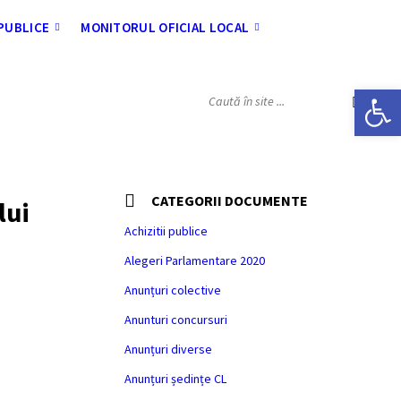
 PUBLICE
MONITORUL OFICIAL LOCAL
Deschide bara de unelte
SEARCH:
CATEGORII DOCUMENTE
lui
Achizitii publice
Alegeri Parlamentare 2020
Anunțuri colective
Anunturi concursuri
Anunțuri diverse
Anunțuri ședințe CL