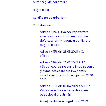
Autorizații de construire
Buget local
Certificate de urbanism
Contabilitate
Adresa 3892 CJ Vâlcea repartizare
anuală sume impozit venit și sume
defalcate din TVA pentru echilibrare
bugete locale
Adresa 4456 din 29.03.2019 a CJ
Vâlcea
Adresa 5884 din 25.03.2019 A.J.F.
Vâlcea repartizare sume impozit venit
și sume defalcate din TVA pentru
echilibrare bugete locale pe anii 2020-
2022
Adresa 7011 din 08.04.2019 a A.J.F.P.
Vâlcea repartizare trimestre sume
buget local și estimări
Anunț dezbatere buget local 2019