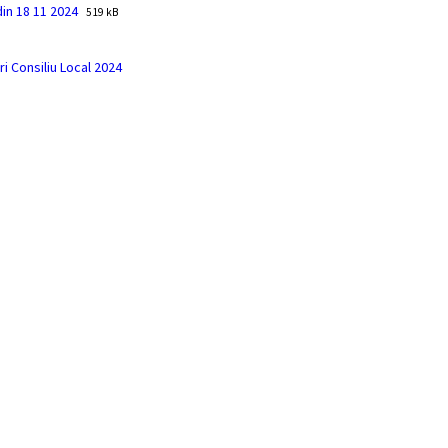
File
File
din 18 11 2024
519 kB
extension:
size:
pdf
ri Consiliu Local 2024