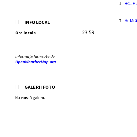
HCL 9 
Hotărâ
INFO LOCAL
23:59
Ora locala
Informații furnizate de:
OpenWeatherMap.org
GALERII FOTO
Nu există galerii.