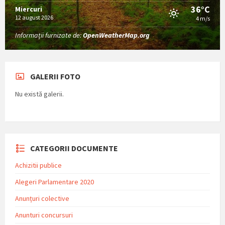
36°C
Miercuri
12 august 2026
4 m/s
Informații furnizate de:
OpenWeatherMap.org
GALERII FOTO
Nu există galerii.
CATEGORII DOCUMENTE
Achizitii publice
Alegeri Parlamentare 2020
Anunțuri colective
Anunturi concursuri