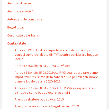
Anunțuri diverse
Anunțuri ședințe CL
Autorizații de construire
Buget local
Certificate de urbanism
Contabilitate
Adresa 3892 CJ Vâlcea repartizare anuală sume impozit
venit și sume defalcate din TVA pentru echilibrare bugete
locale
Adresa 4456 din 29.03.2019 a CJ Vâlcea
Adresa 5884 din 25.03.2019 A.J.F. Vâlcea repartizare sume
impozit venit și sume defalcate din TVA pentru echilibrare
bugete locale pe anii 2020-2022
Adresa 7011 din 08.04.2019 a A.J.F.P. Vâlcea repartizare
trimestre sume buget local și estimări
Anunț dezbatere buget local 2019
Anunț hotărâre aprobare buget pe anul 2019