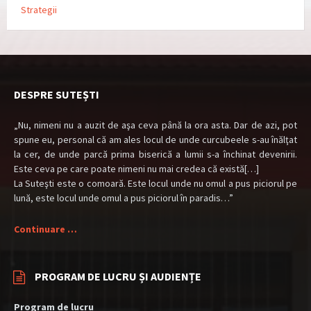
Strategii
DESPRE SUTEȘTI
„Nu, nimeni nu a auzit de aşa ceva până la ora asta. Dar de azi, pot
spune eu, personal că am ales locul de unde curcubeele s-au înălţat
la cer, de unde parcă prima biserică a lumii s-a închinat devenirii.
Este ceva pe care poate nimeni nu mai credea că există[…]
La Suteşti este o comoară. Este locul unde nu omul a pus piciorul pe
lună, este locul unde omul a pus piciorul în paradis…”
Continuare …
PROGRAM DE LUCRU ȘI AUDIENȚE
Program de lucru