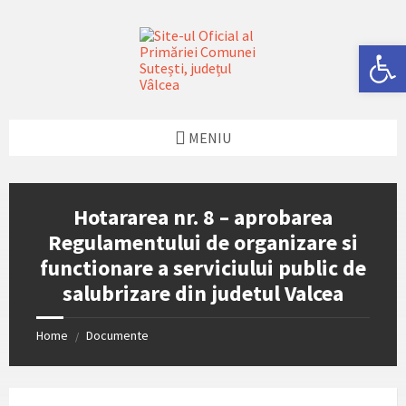
Skip
Skip
Skip
Skip
to
to
to
to
content
left
right
footer
Deschide bara de unelte
sidebar
sidebar
MENIU
Hotararea nr. 8 – aprobarea
Regulamentului de organizare si
functionare a serviciului public de
salubrizare din judetul Valcea
Home
Documente
/