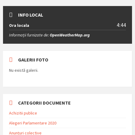
INFO LOCAL
4:44
Ora locala
Informații furnizate de:
OpenWeatherMap.org
GALERII FOTO
Nu există galerii.
CATEGORII DOCUMENTE
Achizitii publice
Alegeri Parlamentare 2020
Anunțuri colective