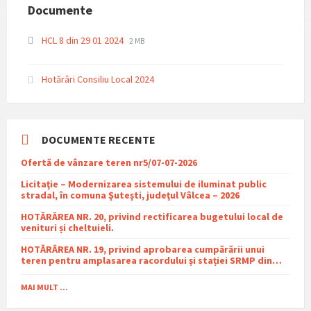
Documente
File
File
HCL 8 din 29 01 2024
2 MB
extension:
size:
pdf
Hotărâri Consiliu Local 2024
DOCUMENTE RECENTE
Ofertă de vânzare teren nr5/07-07-2026
Licitaţie – Modernizarea sistemului de iluminat public
stradal, în comuna Şuteşti, judeţul Vâlcea – 2026
HOTĂRÂREA NR. 20, privind rectificarea bugetului local de
venituri și cheltuieli.
HOTĂRÂREA NR. 19, privind aprobarea cumpărării unui
teren pentru amplasarea racordului și stației SRMP din
cadrul proiectului de distribuție a gazelor naturale în
comuna Sutești.
MAI MULT ...