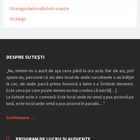
Strategia Națională Anticorupție
Strategii
DESPRE SUTEȘTI
„Nu, nimeni nu a auzit de aşa ceva până la ora asta. Dar de azi, pot
spune eu, personal că am ales locul de unde curcubeele s-au înălţat
la cer, de unde parcă prima biserică a lumii s-a închinat devenirii.
Este ceva pe care poate nimeni nu mai credea că există[…]
La Suteşti este o comoară. Este locul unde nu omul a pus piciorul pe
lună, este locul unde omul a pus piciorul în paradis…”
Continuare …
PROGRAM DE LUCRU ȘI AUDIENȚE