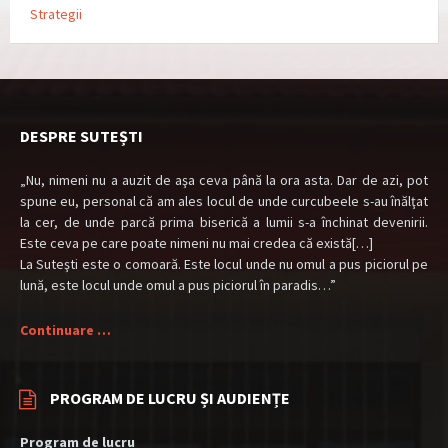
Strategii
DESPRE SUTEȘTI
„Nu, nimeni nu a auzit de aşa ceva până la ora asta. Dar de azi, pot
spune eu, personal că am ales locul de unde curcubeele s-au înălţat
la cer, de unde parcă prima biserică a lumii s-a închinat devenirii.
Este ceva pe care poate nimeni nu mai credea că există[…]
La Suteşti este o comoară. Este locul unde nu omul a pus piciorul pe
lună, este locul unde omul a pus piciorul în paradis…”
Continuare …
PROGRAM DE LUCRU ȘI AUDIENȚE
Program de lucru