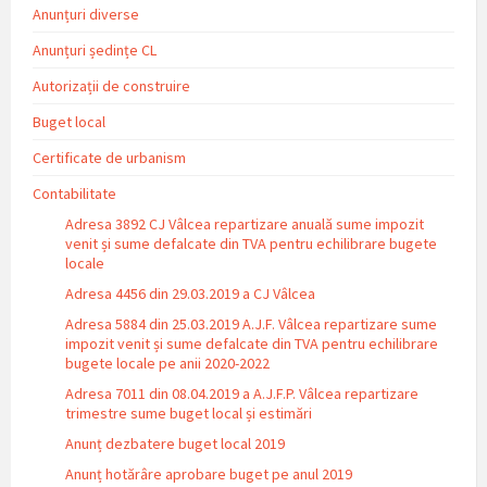
Anunțuri diverse
Anunțuri ședințe CL
Autorizații de construire
Buget local
Certificate de urbanism
Contabilitate
Adresa 3892 CJ Vâlcea repartizare anuală sume impozit
venit și sume defalcate din TVA pentru echilibrare bugete
locale
Adresa 4456 din 29.03.2019 a CJ Vâlcea
Adresa 5884 din 25.03.2019 A.J.F. Vâlcea repartizare sume
impozit venit și sume defalcate din TVA pentru echilibrare
bugete locale pe anii 2020-2022
Adresa 7011 din 08.04.2019 a A.J.F.P. Vâlcea repartizare
trimestre sume buget local și estimări
Anunț dezbatere buget local 2019
Anunț hotărâre aprobare buget pe anul 2019