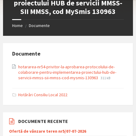
proiectului HUB de servicii MMSS-
SII MMSS, cod MySmis 130963
Home
Documente
/
Documente
hotararea-nr54-privitor-la-aprobarea-protocolului-de-
colaborare-pentru-implementarea-proiectului-hub-de-
File
File
servicii-mmss-sii-mmss-cod-mysmis-130963
311 kB
extension:
size:
pdf
Hotărâri Consiliu Local 2022
DOCUMENTE RECENTE
Ofertă de vânzare teren nr5/07-07-2026