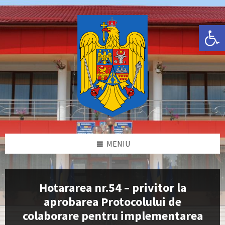
Skip
Skip
Skip
Skip
to
to
to
to
content
left
right
footer
Deschide bara de unelte
sidebar
sidebar
MENIU
Hotararea nr.54 – privitor la
aprobarea Protocolului de
colaborare pentru implementarea