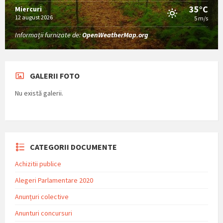
35°C
Miercuri
12 august 2026
5 m/s
Informații furnizate de:
OpenWeatherMap.org
GALERII FOTO
Nu există galerii.
CATEGORII DOCUMENTE
Achizitii publice
Alegeri Parlamentare 2020
Anunțuri colective
Anunturi concursuri