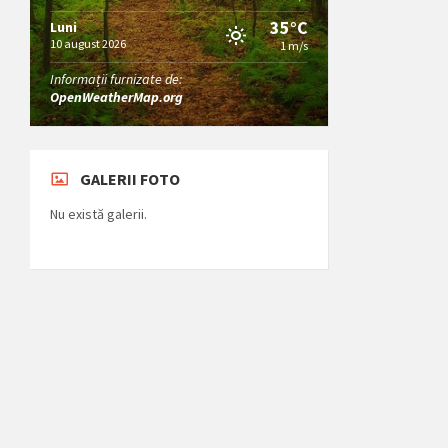
35°C
Luni
10 august 2026
1 m/s
Informații furnizate de:
OpenWeatherMap.org
GALERII FOTO
Nu există galerii.