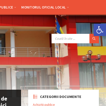
 PUBLICE
MONITORUL OFICIAL LOCAL
Deschide bara de unelte
SEARCH:
CATEGORII DOCUMENTE
 de
ici
Achizitii publice