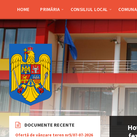
Skip
Skip
Skip
Skip
to
to
to
to
HOME
PRIMĂRIA
CONSILIUL LOCAL
COMUNA 
content
left
right
footer
sidebar
sidebar
DOCUMENTE RECENTE
Ho
fe
Ofertă de vânzare teren nr5/07-07-2026