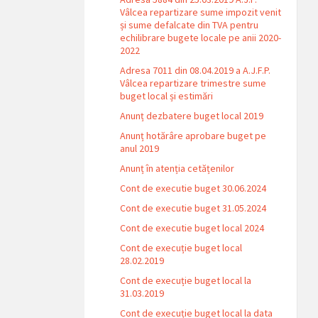
Vâlcea repartizare sume impozit venit
și sume defalcate din TVA pentru
echilibrare bugete locale pe anii 2020-
2022
Adresa 7011 din 08.04.2019 a A.J.F.P.
Vâlcea repartizare trimestre sume
buget local și estimări
Anunț dezbatere buget local 2019
Anunț hotărâre aprobare buget pe
anul 2019
Anunț în atenția cetățenilor
Cont de executie buget 30.06.2024
Cont de executie buget 31.05.2024
Cont de executie buget local 2024
Cont de execuție buget local
28.02.2019
Cont de execuție buget local la
31.03.2019
Cont de execuție buget local la data