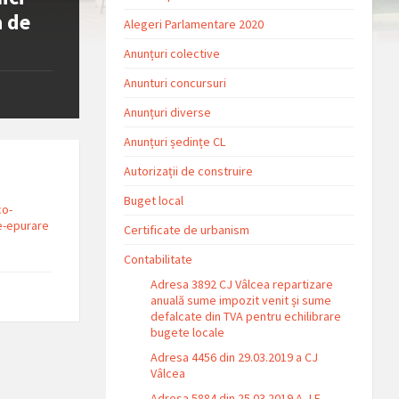
a de
Alegeri Parlamentare 2020
Anunțuri colective
Anunturi concursuri
Anunțuri diverse
Anunțuri ședințe CL
Autorizații de construire
Buget local
co-
de-epurare
Certificate de urbanism
Contabilitate
Adresa 3892 CJ Vâlcea repartizare
anuală sume impozit venit și sume
defalcate din TVA pentru echilibrare
bugete locale
Adresa 4456 din 29.03.2019 a CJ
Vâlcea
Adresa 5884 din 25.03.2019 A.J.F.