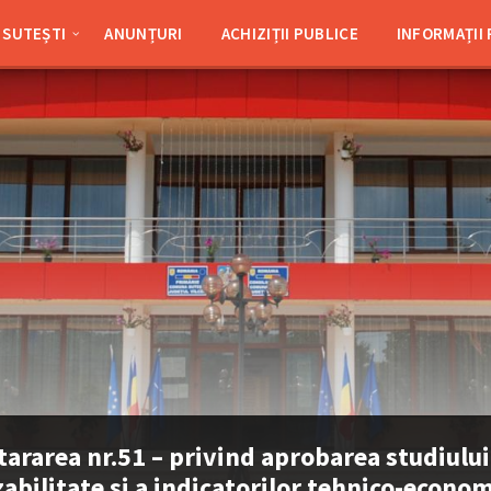
SUTEȘTI
ANUNȚURI
ACHIZIȚII PUBLICE
INFORMAȚII
tararea nr.51 – privind aprobarea studiului
zabilitate si a indicatorilor tehnico-econom