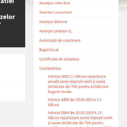
atiei
Anunțuri colective
i
Anunturi concursuri
azelor
Anunțuri diverse
”
Anunțuri ședințe CL
Autorizații de construire
Buget local
Certificate de urbanism
Contabilitate
Adresa 3892 CJ Vâlcea repartizare
anuală sume impozit venit și sume
defalcate din TVA pentru echilibrare
bugete locale
Adresa 4456 din 29.03.2019 a CJ
Vâlcea
Adresa 5884 din 25.03.2019 A.J.F.
Vâlcea repartizare sume impozit venit
și sume defalcate din TVA pentru