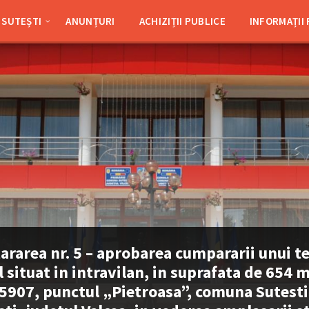
SUTEȘTI
ANUNȚURI
ACHIZIȚII PUBLICE
INFORMAȚII
ararea nr. 5 – aprobarea cumpararii unui t
l situat in intravilan, in suprafata de 654 
5907, punctul „Pietroasa”, comuna Sutesti