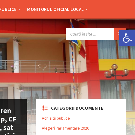
 PUBLICE
MONITORUL OFICIAL LOCAL
Deschide bara de unelte
SEARCH:
CATEGORII DOCUMENTE
eren
mp, CF
Achizitii publice
, sat
Alegeri Parlamentare 2020