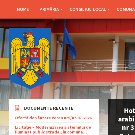
Skip
Skip
Skip
Skip
to
to
to
to
HOME
PRIMĂRIA
CONSILIUL LOCAL
COMUNA 
content
left
right
footer
sidebar
sidebar
DOCUMENTE RECENTE
Hot
arabi
Ofertă de vânzare teren nr5/07-07-2026
nr 3
Licitaţie – Modernizarea sistemului de
iluminat public stradal, în comuna