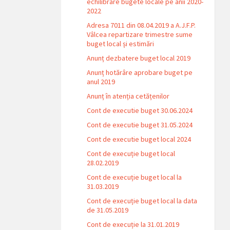
echilibrare bugete locale pe anii 2020-
2022
Adresa 7011 din 08.04.2019 a A.J.F.P.
Vâlcea repartizare trimestre sume
buget local și estimări
Anunț dezbatere buget local 2019
Anunț hotărâre aprobare buget pe
anul 2019
Anunț în atenția cetățenilor
Cont de executie buget 30.06.2024
Cont de executie buget 31.05.2024
Cont de executie buget local 2024
Cont de execuție buget local
28.02.2019
Cont de execuție buget local la
31.03.2019
Cont de execuție buget local la data
de 31.05.2019
Cont de execuție la 31.01.2019