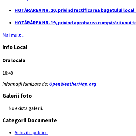
HOTĂRÂREA NR. 20, privind rectificarea bugetului local de
HOTĂRÂREA NR. 19, privind aprobarea cumpărării unui ter
Mai mult ...
Info Local
Ora locala
18:48
Informații furnizate de:
OpenWeatherMap.org
Galerii foto
Nu există galerii.
Categorii Documente
Achizitii publice