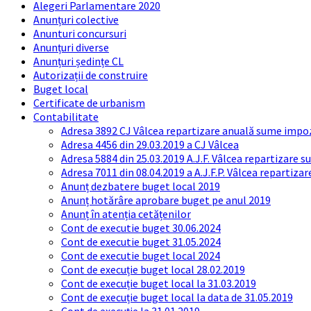
Alegeri Parlamentare 2020
Anunțuri colective
Anunturi concursuri
Anunțuri diverse
Anunțuri ședințe CL
Autorizații de construire
Buget local
Certificate de urbanism
Contabilitate
Adresa 3892 CJ Vâlcea repartizare anuală sume impozi
Adresa 4456 din 29.03.2019 a CJ Vâlcea
Adresa 5884 din 25.03.2019 A.J.F. Vâlcea repartizare 
Adresa 7011 din 08.04.2019 a A.J.F.P. Vâlcea repartiza
Anunț dezbatere buget local 2019
Anunț hotărâre aprobare buget pe anul 2019
Anunț în atenția cetățenilor
Cont de executie buget 30.06.2024
Cont de executie buget 31.05.2024
Cont de executie buget local 2024
Cont de execuție buget local 28.02.2019
Cont de execuție buget local la 31.03.2019
Cont de execuție buget local la data de 31.05.2019