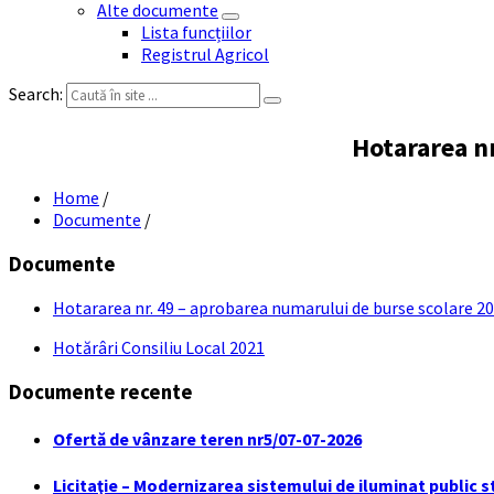
Alte documente
Lista funcțiilor
Registrul Agricol
Search:
Hotararea n
Home
/
Documente
/
Documente
Hotararea nr. 49 – aprobarea numarului de burse scolare 
Hotărâri Consiliu Local 2021
Documente recente
Ofertă de vânzare teren nr5/07-07-2026
Licitaţie – Modernizarea sistemului de iluminat public s