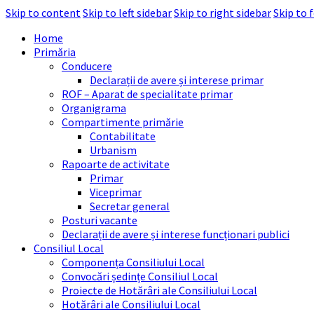
Skip to content
Skip to left sidebar
Skip to right sidebar
Skip to 
Home
Primăria
Conducere
Declarații de avere și interese primar
ROF – Aparat de specialitate primar
Organigrama
Compartimente primărie
Contabilitate
Urbanism
Rapoarte de activitate
Primar
Viceprimar
Secretar general
Posturi vacante
Declarații de avere și interese funcționari publici
Consiliul Local
Componența Consiliului Local
Convocări ședințe Consiliul Local
Proiecte de Hotărâri ale Consiliului Local
Hotărâri ale Consiliului Local