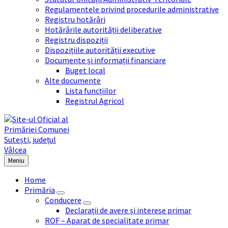
Regulamentele privind procedurile administrative
Registru hotărâri
Hotărârile autorității deliberative
Registru dispoziții
Dispozițiile autorității executive
Documente și informații financiare
Buget local
Alte documente
Lista funcțiilor
Registrul Agricol
Meniu
Home
Primăria
Conducere
Declarații de avere și interese primar
ROF – Aparat de specialitate primar