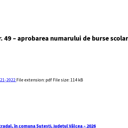
r. 49 – aprobarea numarului de burse scola
2021-2022
File extension: pdf
File size:
114 kB
tradal, în comuna Şuteşti, judeţul Vâlcea – 2026