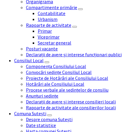
Organigrama
Compartimente primărie
Contabilitate
Urbanism
Rapoarte de activitate
Primar
Viceprimar
Secretar general
Posturi vacante
Declarații de avere și interese funcționari publici
Consiliul Local
Componența Consiliului Local
Convocări ședințe Consiliul Local
Proiecte de Hotărâri ale Consiliului Local
Hotărâri ale Consiliului Local
Procese verbale ale ședințelor de consiliu
Anunțuri ședințe
Declarații de avere și interese consilieri locali
Rapoarte de activitate ale consilierilor locali
Comuna Sutești
Despre comuna Sutești
Date statistice
Harta comunei Sutești