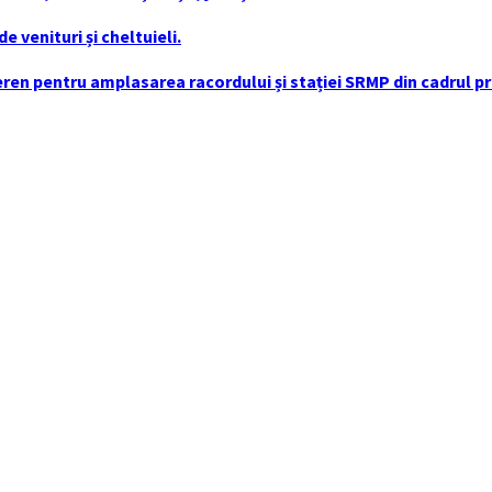
 venituri și cheltuieli.
en pentru amplasarea racordului și stației SRMP din cadrul pro