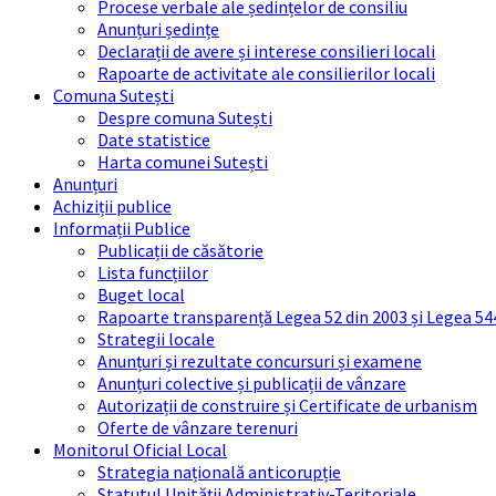
Procese verbale ale ședințelor de consiliu
Anunțuri ședințe
Declarații de avere și interese consilieri locali
Rapoarte de activitate ale consilierilor locali
Comuna Sutești
Despre comuna Sutești
Date statistice
Harta comunei Sutești
Anunțuri
Achiziții publice
Informații Publice
Publicații de căsătorie
Lista funcțiilor
Buget local
Rapoarte transparență Legea 52 din 2003 și Legea 54
Strategii locale
Anunțuri și rezultate concursuri și examene
Anunțuri colective și publicații de vânzare
Autorizații de construire și Certificate de urbanism
Oferte de vânzare terenuri
Monitorul Oficial Local
Strategia națională anticorupție
Statutul Unității Administrativ-Teritoriale