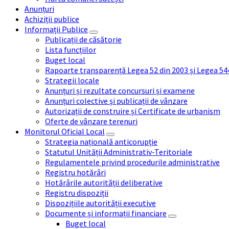
Anunțuri
Achiziții publice
Informații Publice
Publicații de căsătorie
Lista funcțiilor
Buget local
Rapoarte transparență Legea 52 din 2003 și Legea 54
Strategii locale
Anunțuri și rezultate concursuri și examene
Anunțuri colective și publicații de vânzare
Autorizații de construire și Certificate de urbanism
Oferte de vânzare terenuri
Monitorul Oficial Local
Strategia națională anticorupție
Statutul Unității Administrativ-Teritoriale
Regulamentele privind procedurile administrative
Registru hotărâri
Hotărârile autorității deliberative
Registru dispoziții
Dispozițiile autorității executive
Documente și informații financiare
Buget local