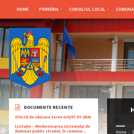
Skip
Skip
Skip
Skip
to
to
to
to
HOME
PRIMĂRIA
CONSILIUL LOCAL
COMUNA 
content
left
right
footer
sidebar
sidebar
DOCUMENTE RECENTE
H
Ofertă de vânzare teren nr5/07-07-2026
Licitaţie – Modernizarea sistemului de
iluminat public stradal, în comuna
Home
/