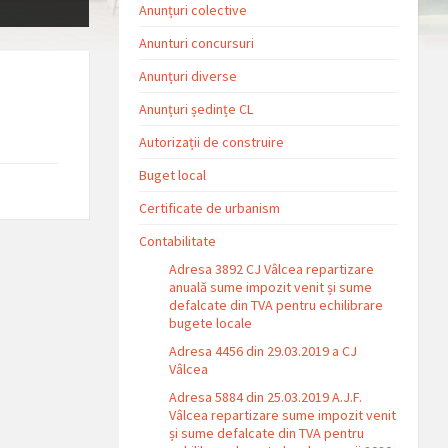
Anunțuri colective
Anunturi concursuri
Anunțuri diverse
Anunțuri ședințe CL
Autorizații de construire
on:
Buget local
Certificate de urbanism
Contabilitate
Adresa 3892 CJ Vâlcea repartizare
anuală sume impozit venit și sume
defalcate din TVA pentru echilibrare
bugete locale
Adresa 4456 din 29.03.2019 a CJ
Vâlcea
Adresa 5884 din 25.03.2019 A.J.F.
Vâlcea repartizare sume impozit venit
și sume defalcate din TVA pentru