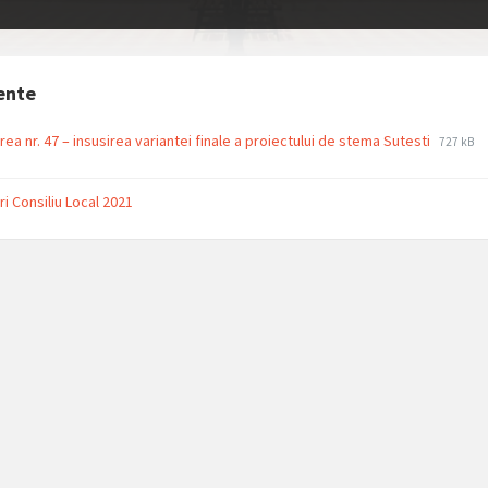
ente
File
File
rea nr. 47 – insusirea variantei finale a proiectului de stema Sutesti
727 kB
extensi
size:
pdf
ri Consiliu Local 2021