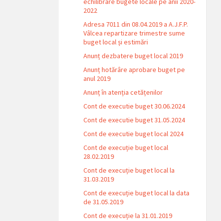
echilibrare bugete locale pe anii 2020-
2022
Adresa 7011 din 08.04.2019 a A.J.F.P.
Vâlcea repartizare trimestre sume
buget local și estimări
Anunț dezbatere buget local 2019
Anunț hotărâre aprobare buget pe
anul 2019
Anunț în atenția cetățenilor
Cont de executie buget 30.06.2024
Cont de executie buget 31.05.2024
Cont de executie buget local 2024
Cont de execuție buget local
28.02.2019
Cont de execuție buget local la
31.03.2019
Cont de execuție buget local la data
de 31.05.2019
Cont de execuție la 31.01.2019