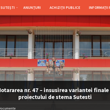
SUTEȘTI
ANUNȚURI
ACHIZIȚII PUBLICE
INFORMAȚII
otararea nr. 47 – insusirea variantei finale
proiectului de stema Sutesti
Documente