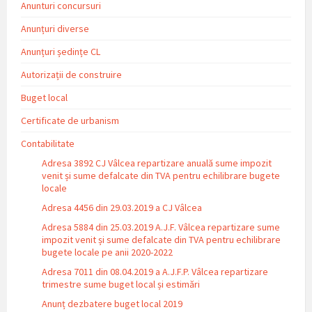
Anunturi concursuri
Anunțuri diverse
Anunțuri ședințe CL
Autorizații de construire
Buget local
Certificate de urbanism
Contabilitate
Adresa 3892 CJ Vâlcea repartizare anuală sume impozit
venit și sume defalcate din TVA pentru echilibrare bugete
locale
Adresa 4456 din 29.03.2019 a CJ Vâlcea
Adresa 5884 din 25.03.2019 A.J.F. Vâlcea repartizare sume
impozit venit și sume defalcate din TVA pentru echilibrare
bugete locale pe anii 2020-2022
Adresa 7011 din 08.04.2019 a A.J.F.P. Vâlcea repartizare
trimestre sume buget local și estimări
Anunț dezbatere buget local 2019