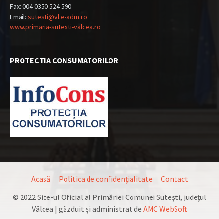
Fax: 004 0350 524 590
Email:
sutesti@vl.e-adm.ro
www.primaria-sutesti-valcea.ro
PROTECTIA CONSUMATORILOR
Acasă
Politica de confidențialitate
Contact
© 2022 Site-ul Oficial al Primăriei Comunei Sutești, județul
Vâlcea | găzduit şi administrat de
AMC WebSoft