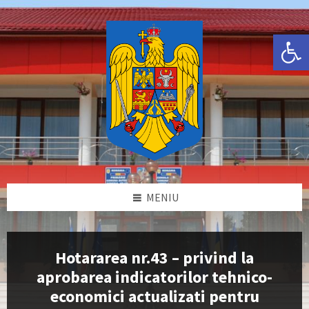
Skip
Skip
Skip
Skip
to
to
to
to
content
left
right
footer
Deschide bara de unelte
sidebar
sidebar
MENIU
Hotararea nr.43 – privind la
aprobarea indicatorilor tehnico-
economici actualizati pentru