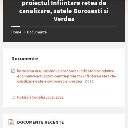
proiectul Infiintare retea de
canalizare, satele Borosesti si
Verdea
Home
Documente
/
Documente
hotararea-nr43-privind-la-aprobarea-indicatorilor-tehnico-
economici-actualizati-pentru-proiectul-infiintare-retea-de-
File
File
canalizare-satele-borosesti-si-verdea
200 kB
extension:
size:
pdf
Hotărâri Consiliu Local 2022
DOCUMENTE RECENTE