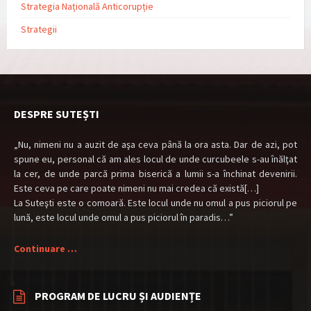
Strategia Națională Anticorupție
Strategii
DESPRE SUTEȘTI
„Nu, nimeni nu a auzit de aşa ceva până la ora asta. Dar de azi, pot
spune eu, personal că am ales locul de unde curcubeele s-au înălţat
la cer, de unde parcă prima biserică a lumii s-a închinat devenirii.
Este ceva pe care poate nimeni nu mai credea că există[…]
La Suteşti este o comoară. Este locul unde nu omul a pus piciorul pe
lună, este locul unde omul a pus piciorul în paradis…”
Continuare …
PROGRAM DE LUCRU ȘI AUDIENȚE