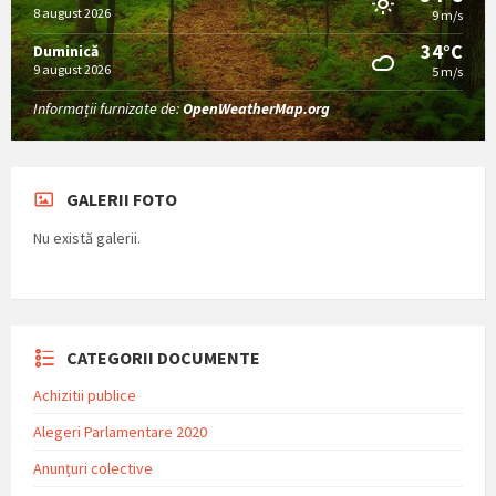
8 august 2026
9 m/s
34°C
Duminică
9 august 2026
5 m/s
Informații furnizate de:
OpenWeatherMap.org
GALERII FOTO
Nu există galerii.
CATEGORII DOCUMENTE
Achizitii publice
Alegeri Parlamentare 2020
Anunțuri colective