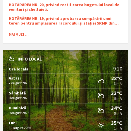
HOTĂRÂREA NR. 20, privind rectificarea bugetului local de
venituri și cheltuieli.
HOTĂRÂREA NR. 19, privind aprobarea cumpărării unui
teren pentru amplasarea racordului și stației SRMP din
cadrul proiectului de distribuție a gazelor naturale în
comuna Sutești.
MAI MULT ...
INFO LOCAL
9:10
Ora locala
28°C
Astazi
7 august 2026
3 m/s
33°C
Sâmbătă
8 august 2026
8 m/s
34°C
Duminică
9 august 2026
5 m/s
35°C
Luni
10 august 2026
1 m/s