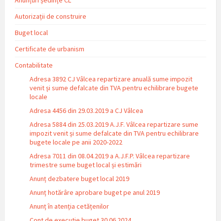
Autorizații de construire
Buget local
Certificate de urbanism
Contabilitate
Adresa 3892 CJ Vâlcea repartizare anuală sume impozit
venit și sume defalcate din TVA pentru echilibrare bugete
locale
Adresa 4456 din 29.03.2019 a CJ Vâlcea
Adresa 5884 din 25.03.2019 A.J.F. Vâlcea repartizare sume
impozit venit și sume defalcate din TVA pentru echilibrare
bugete locale pe anii 2020-2022
Adresa 7011 din 08.04.2019 a A.J.F.P. Vâlcea repartizare
trimestre sume buget local și estimări
Anunț dezbatere buget local 2019
Anunț hotărâre aprobare buget pe anul 2019
Anunț în atenția cetățenilor
Cont de executie buget 30.06.2024