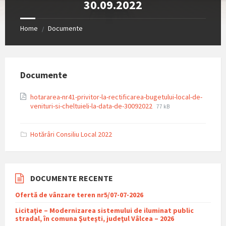
30.09.2022
Home
Documente
/
Documente
hotararea-nr41-privitor-la-rectificarea-bugetului-local-de-
File
File
venituri-si-cheltuieli-la-data-de-30092022
77 kB
extension:
size:
pdf
Hotărâri Consiliu Local 2022
DOCUMENTE RECENTE
Ofertă de vânzare teren nr5/07-07-2026
Licitaţie – Modernizarea sistemului de iluminat public
stradal, în comuna Şuteşti, judeţul Vâlcea – 2026