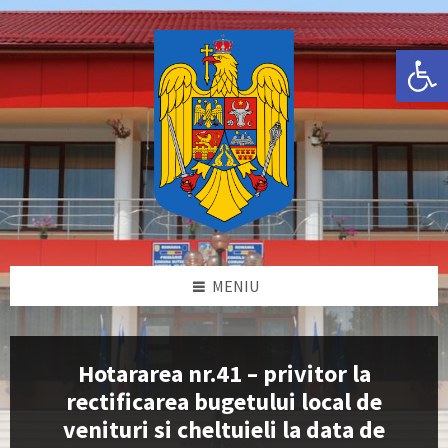
Skip
Skip
Skip
Skip
to
to
to
to
content
left
right
footer
Deschide bara de unelte
sidebar
sidebar
MENIU
Hotararea nr.41 – privitor la
rectificarea bugetului local de
venituri si cheltuieli la data de