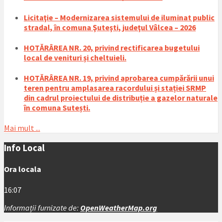
Licitaţie – Modernizarea sistemului de iluminat public
stradal, în comuna Şuteşti, judeţul Vâlcea – 2026
HOTĂRÂREA NR. 20, privind rectificarea bugetului
local de venituri și cheltuieli.
HOTĂRÂREA NR. 19, privind aprobarea cumpărării unui
teren pentru amplasarea racordului și stației SRMP
din cadrul proiectului de distribuție a gazelor naturale
în comuna Sutești.
Mai mult ...
Info Local
Ora locala
16:07
Informații furnizate de:
OpenWeatherMap.org