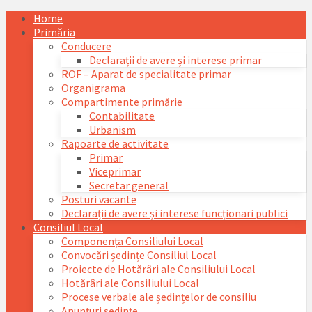
Skip
Skip
Skip
Skip
Home
to
to
to
to
Primăria
content
left
right
footer
Conducere
sidebar
sidebar
Declarații de avere și interese primar
ROF – Aparat de specialitate primar
Organigrama
Compartimente primărie
Contabilitate
Urbanism
Rapoarte de activitate
Primar
Viceprimar
Secretar general
Posturi vacante
Declarații de avere și interese funcționari publici
Consiliul Local
Componența Consiliului Local
Convocări ședințe Consiliul Local
Proiecte de Hotărâri ale Consiliului Local
Hotărâri ale Consiliului Local
Procese verbale ale ședințelor de consiliu
Anunțuri ședințe