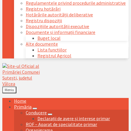
Regulamentele privind procedurile administrative
Registru hotărâri
Hotărârile autorității deliberative
Registru dispoziții
Dispozițiile autorității executive
Documente și informații financiare
Buget local
Alte documente
Lista funcțiilor
Registrul Agricol
Meniu
Home
Primăria
Conducere
Declarații de avere și interese primar
ROF – Aparat de specialitate primar
Organigrama