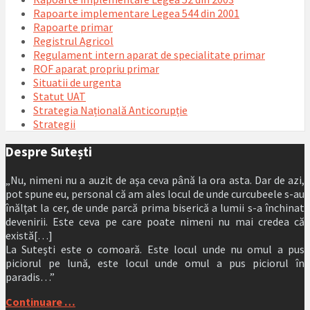
Rapoarte implementare Legea 544 din 2001
Rapoarte primar
Registrul Agricol
Regulament intern aparat de specialitate primar
ROF aparat propriu primar
Situatii de urgenta
Statut UAT
Strategia Națională Anticorupție
Strategii
Despre Sutești
„Nu, nimeni nu a auzit de aşa ceva până la ora asta. Dar de azi,
pot spune eu, personal că am ales locul de unde curcubeele s-au
înălţat la cer, de unde parcă prima biserică a lumii s-a închinat
devenirii. Este ceva pe care poate nimeni nu mai credea că
există[…]
La Suteşti este o comoară. Este locul unde nu omul a pus
piciorul pe lună, este locul unde omul a pus piciorul în
paradis…”
Continuare …