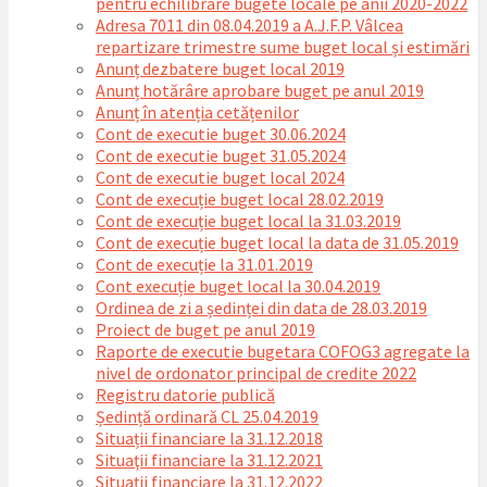
pentru echilibrare bugete locale pe anii 2020-2022
Adresa 7011 din 08.04.2019 a A.J.F.P. Vâlcea
repartizare trimestre sume buget local și estimări
Anunț dezbatere buget local 2019
Anunț hotărâre aprobare buget pe anul 2019
Anunț în atenția cetățenilor
Cont de executie buget 30.06.2024
Cont de executie buget 31.05.2024
Cont de executie buget local 2024
Cont de execuție buget local 28.02.2019
Cont de execuție buget local la 31.03.2019
Cont de execuție buget local la data de 31.05.2019
Cont de execuție la 31.01.2019
Cont execuție buget local la 30.04.2019
Ordinea de zi a ședinței din data de 28.03.2019
Proiect de buget pe anul 2019
Raporte de executie bugetara COFOG3 agregate la
nivel de ordonator principal de credite 2022
Registru datorie publică
Ședință ordinară CL 25.04.2019
Situații financiare la 31.12.2018
Situaţii financiare la 31.12.2021
Situaţii financiare la 31.12.2022