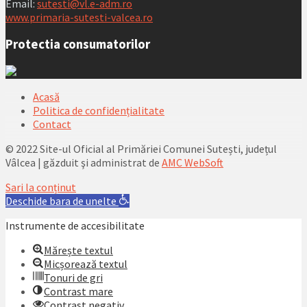
Email:
sutesti@vl.e-adm.ro
www.primaria-sutesti-valcea.ro
Protectia consumatorilor
Acasă
Politica de confidențialitate
Contact
© 2022 Site-ul Oficial al Primăriei Comunei Sutești, județul
Vâlcea | găzduit şi administrat de
AMC WebSoft
Sari la conținut
Deschide bara de unelte
Instrumente de accesibilitate
Mărește textul
Micșorează textul
Tonuri de gri
Contrast mare
Contrast negativ