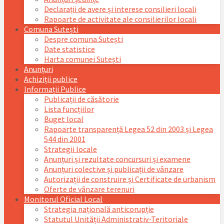
Declarații de avere și interese consilieri locali
Rapoarte de activitate ale consilierilor locali
Comuna Sutești
Despre comuna Sutești
Date statistice
Harta comunei Sutești
Anunțuri
Achiziții publice
Informații Publice
Publicații de căsătorie
Lista funcțiilor
Buget local
Rapoarte transparență Legea 52 din 2003 și Legea
544 din 2001
Strategii locale
Anunțuri și rezultate concursuri și examene
Anunțuri colective și publicații de vânzare
Autorizații de construire și Certificate de urbanism
Oferte de vânzare terenuri
Monitorul Oficial Local
Strategia națională anticorupție
Statutul Unității Administrativ-Teritoriale