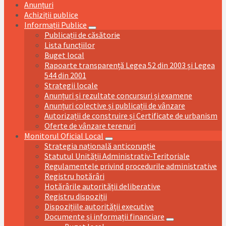
Anunțuri
Achiziții publice
Informații Publice
Publicații de căsătorie
Lista funcțiilor
Buget local
Rapoarte transparență Legea 52 din 2003 și Legea
544 din 2001
Strategii locale
Anunțuri și rezultate concursuri și examene
Anunțuri colective și publicații de vânzare
Autorizații de construire și Certificate de urbanism
Oferte de vânzare terenuri
Monitorul Oficial Local
Strategia națională anticorupție
Statutul Unității Administrativ-Teritoriale
Regulamentele privind procedurile administrative
Registru hotărâri
Hotărârile autorității deliberative
Registru dispoziții
Dispozițiile autorității executive
Documente și informații financiare