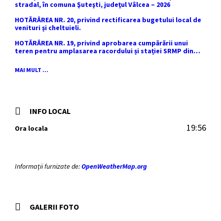
stradal, în comuna Şuteşti, judeţul Vâlcea – 2026
HOTĂRÂREA NR. 20, privind rectificarea bugetului local de
venituri și cheltuieli.
HOTĂRÂREA NR. 19, privind aprobarea cumpărării unui
teren pentru amplasarea racordului și stației SRMP din
cadrul proiectului de distribuție a gazelor naturale în
comuna Sutești.
MAI MULT ...
INFO LOCAL
19:56
Ora locala
Informații furnizate de:
OpenWeatherMap.org
GALERII FOTO