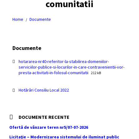
comunitatii
Home
Documente
/
Documente
hotararea-nr40-referitor-la-stabilirea-domeniilor-
serviciilor-publice-si-locurilor-in-care-contravenientii-vor-
File
File
presta-activitati-in-folosul-comunitatii
212 kB
extension:
size:
pdf
Hotărâri Consiliu Local 2022
DOCUMENTE RECENTE
Ofertă de vânzare teren nr5/07-07-2026
Licitaţie – Modernizarea sistemului de iluminat public