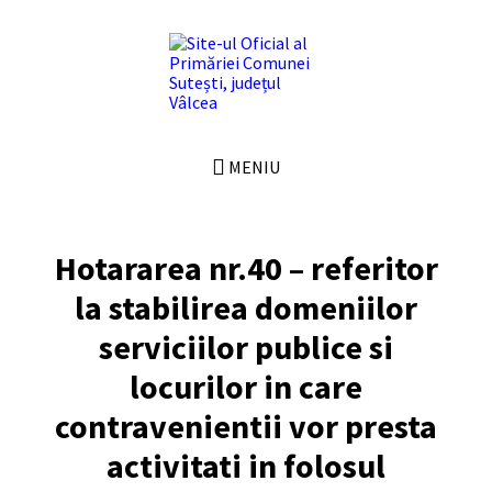
Skip
Skip
Skip
Skip
to
to
to
to
content
left
right
footer
sidebar
sidebar
MENIU
Hotararea nr.40 – referitor
la stabilirea domeniilor
serviciilor publice si
locurilor in care
contravenientii vor presta
activitati in folosul