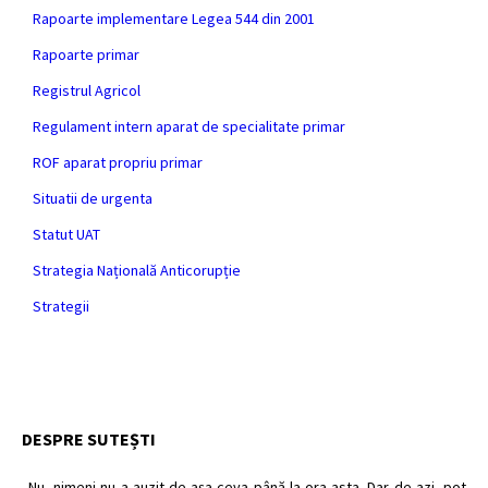
Rapoarte implementare Legea 544 din 2001
Rapoarte primar
Registrul Agricol
Regulament intern aparat de specialitate primar
ROF aparat propriu primar
Situatii de urgenta
Statut UAT
Strategia Națională Anticorupție
Strategii
DESPRE SUTEȘTI
„Nu, nimeni nu a auzit de aşa ceva până la ora asta. Dar de azi, pot