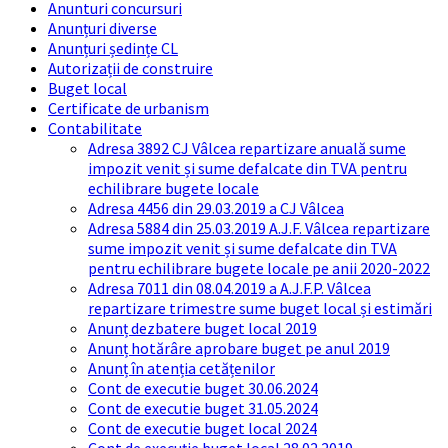
Anunturi concursuri
Anunțuri diverse
Anunțuri ședințe CL
Autorizații de construire
Buget local
Certificate de urbanism
Contabilitate
Adresa 3892 CJ Vâlcea repartizare anuală sume
impozit venit și sume defalcate din TVA pentru
echilibrare bugete locale
Adresa 4456 din 29.03.2019 a CJ Vâlcea
Adresa 5884 din 25.03.2019 A.J.F. Vâlcea repartizare
sume impozit venit și sume defalcate din TVA
pentru echilibrare bugete locale pe anii 2020-2022
Adresa 7011 din 08.04.2019 a A.J.F.P. Vâlcea
repartizare trimestre sume buget local și estimări
Anunț dezbatere buget local 2019
Anunț hotărâre aprobare buget pe anul 2019
Anunț în atenția cetățenilor
Cont de executie buget 30.06.2024
Cont de executie buget 31.05.2024
Cont de executie buget local 2024