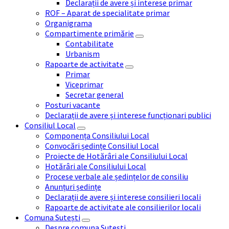
Declarații de avere și interese primar
ROF – Aparat de specialitate primar
Organigrama
Compartimente primărie
Contabilitate
Urbanism
Rapoarte de activitate
Primar
Viceprimar
Secretar general
Posturi vacante
Declarații de avere și interese funcționari publici
Consiliul Local
Componența Consiliului Local
Convocări ședințe Consiliul Local
Proiecte de Hotărâri ale Consiliului Local
Hotărâri ale Consiliului Local
Procese verbale ale ședințelor de consiliu
Anunțuri ședințe
Declarații de avere și interese consilieri locali
Rapoarte de activitate ale consilierilor locali
Comuna Sutești
Despre comuna Sutești