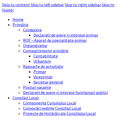
Skip to content
Skip to left sidebar
Skip to right sidebar
Skip to
footer
Home
Primăria
Conducere
Declarații de avere și interese primar
ROF – Aparat de specialitate primar
Organigrama
Compartimente primărie
Contabilitate
Urbanism
Rapoarte de activitate
Primar
Viceprimar
Secretar general
Posturi vacante
Declarații de avere și interese funcționari publici
Consiliul Local
Componența Consiliului Local
Convocări ședințe Consiliul Local
Proiecte de Hotărâri ale Consiliului Local