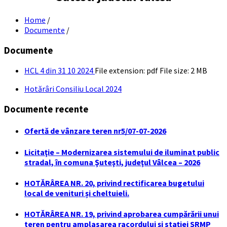
Home
/
Documente
/
Documente
HCL 4 din 31 10 2024
File extension: pdf
File size:
2 MB
Hotărâri Consiliu Local 2024
Documente recente
Ofertă de vânzare teren nr5/07-07-2026
Licitaţie – Modernizarea sistemului de iluminat public
stradal, în comuna Şuteşti, judeţul Vâlcea – 2026
HOTĂRÂREA NR. 20, privind rectificarea bugetului
local de venituri și cheltuieli.
HOTĂRÂREA NR. 19, privind aprobarea cumpărării unui
teren pentru amplasarea racordului și stației SRMP