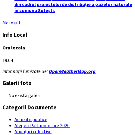
din cadrul proiectului de distribuție a gazelor naturale
în comuna Sutești.
Mai mult ...
Info Local
Ora locala
19:04
Informații furnizate de:
OpenWeatherMap.org
Galerii foto
Nu există galerii.
Categorii Documente
Achizitii publice
Alegeri Parlamentare 2020
Anunțuri colective