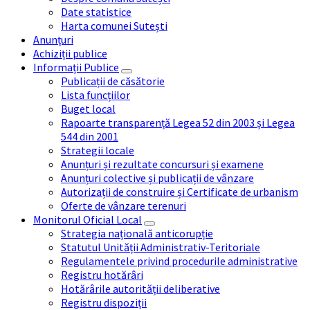
Date statistice
Harta comunei Sutești
Anunțuri
Achiziții publice
Informații Publice
Publicații de căsătorie
Lista funcțiilor
Buget local
Rapoarte transparență Legea 52 din 2003 și Legea
544 din 2001
Strategii locale
Anunțuri și rezultate concursuri și examene
Anunțuri colective și publicații de vânzare
Autorizații de construire și Certificate de urbanism
Oferte de vânzare terenuri
Monitorul Oficial Local
Strategia națională anticorupție
Statutul Unității Administrativ-Teritoriale
Regulamentele privind procedurile administrative
Registru hotărâri
Hotărârile autorității deliberative
Registru dispoziții