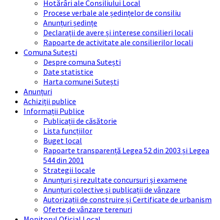
Hotărâri ale Consiliului Local
Procese verbale ale ședințelor de consiliu
Anunțuri ședințe
Declarații de avere și interese consilieri locali
Rapoarte de activitate ale consilierilor locali
Comuna Sutești
Despre comuna Sutești
Date statistice
Harta comunei Sutești
Anunțuri
Achiziții publice
Informații Publice
Publicații de căsătorie
Lista funcțiilor
Buget local
Rapoarte transparență Legea 52 din 2003 și Legea
544 din 2001
Strategii locale
Anunțuri și rezultate concursuri și examene
Anunțuri colective și publicații de vânzare
Autorizații de construire și Certificate de urbanism
Oferte de vânzare terenuri
Monitorul Oficial Local