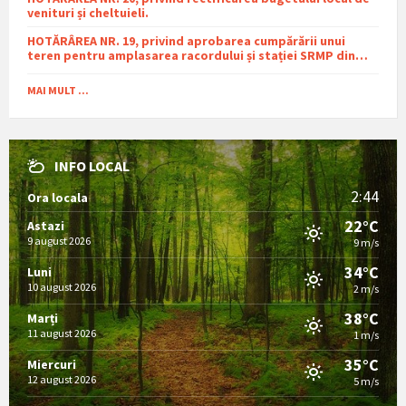
venituri și cheltuieli.
HOTĂRÂREA NR. 19, privind aprobarea cumpărării unui
teren pentru amplasarea racordului și stației SRMP din
cadrul proiectului de distribuție a gazelor naturale în
comuna Sutești.
MAI MULT ...
INFO LOCAL
2:44
Ora locala
22°C
Astazi
9 august 2026
9 m/s
34°C
Luni
10 august 2026
2 m/s
38°C
Marți
11 august 2026
1 m/s
35°C
Miercuri
12 august 2026
5 m/s