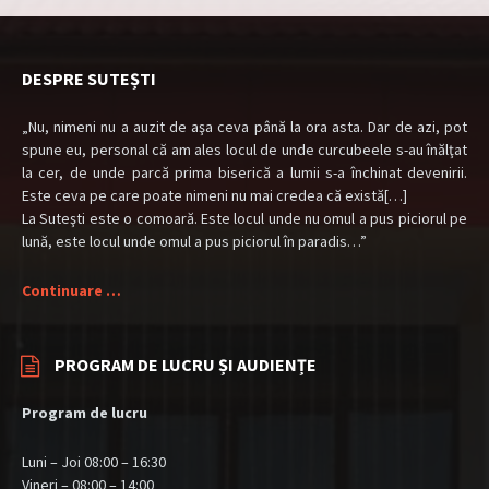
DESPRE SUTEȘTI
„Nu, nimeni nu a auzit de aşa ceva până la ora asta. Dar de azi, pot
spune eu, personal că am ales locul de unde curcubeele s-au înălţat
la cer, de unde parcă prima biserică a lumii s-a închinat devenirii.
Este ceva pe care poate nimeni nu mai credea că există[…]
La Suteşti este o comoară. Este locul unde nu omul a pus piciorul pe
lună, este locul unde omul a pus piciorul în paradis…”
Continuare …
PROGRAM DE LUCRU ȘI AUDIENȚE
Program de lucru
Luni – Joi 08:00 – 16:30
Vineri – 08:00 – 14:00