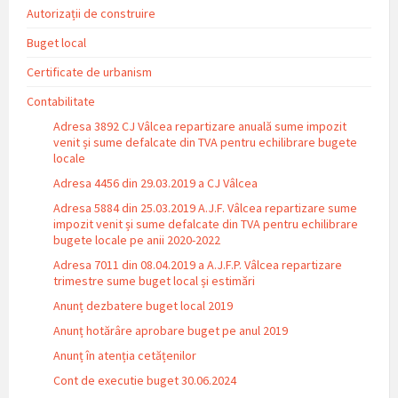
Autorizații de construire
Buget local
Certificate de urbanism
Contabilitate
Adresa 3892 CJ Vâlcea repartizare anuală sume impozit
venit și sume defalcate din TVA pentru echilibrare bugete
locale
Adresa 4456 din 29.03.2019 a CJ Vâlcea
Adresa 5884 din 25.03.2019 A.J.F. Vâlcea repartizare sume
impozit venit și sume defalcate din TVA pentru echilibrare
bugete locale pe anii 2020-2022
Adresa 7011 din 08.04.2019 a A.J.F.P. Vâlcea repartizare
trimestre sume buget local și estimări
Anunț dezbatere buget local 2019
Anunț hotărâre aprobare buget pe anul 2019
Anunț în atenția cetățenilor
Cont de executie buget 30.06.2024