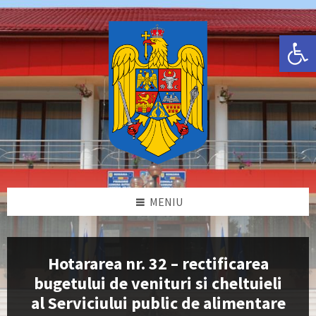
Skip
Skip
Skip
Skip
to
to
to
to
content
left
right
footer
Deschide bara de unelte
sidebar
sidebar
MENIU
Hotararea nr. 32 – rectificarea
bugetului de venituri si cheltuieli
al Serviciului public de alimentare