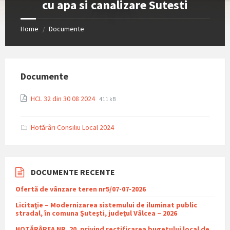
cu apa si canalizare Sutesti
Home
Documente
/
Documente
File
File
HCL 32 din 30 08 2024
411 kB
extension:
size:
pdf
Hotărâri Consiliu Local 2024
DOCUMENTE RECENTE
Ofertă de vânzare teren nr5/07-07-2026
Licitaţie – Modernizarea sistemului de iluminat public
stradal, în comuna Şuteşti, judeţul Vâlcea – 2026
HOTĂRÂREA NR. 20, privind rectificarea bugetului local de