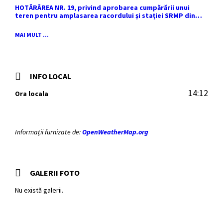
HOTĂRÂREA NR. 19, privind aprobarea cumpărării unui
teren pentru amplasarea racordului și stației SRMP din
cadrul proiectului de distribuție a gazelor naturale în
comuna Sutești.
MAI MULT ...
INFO LOCAL
14:12
Ora locala
Informații furnizate de:
OpenWeatherMap.org
GALERII FOTO
Nu există galerii.