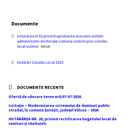
Documente
hotararea-nr32-privind-aprobarea-asocierii-unitatii-
administrativ-teritoriale-comuna-sutesti-prin-consiliu-
File
File
local-sutesti
463 kB
extension:
size:
pdf
Hotărâri Consiliu Local 2023
DOCUMENTE RECENTE
Ofertă de vânzare teren nr5/07-07-2026
Licitaţie – Modernizarea sistemului de iluminat public
stradal, în comuna Şuteşti, judeţul Vâlcea – 2026
HOTĂRÂREA NR. 20, privind rectificarea bugetului local de
venituri și cheltuieli.