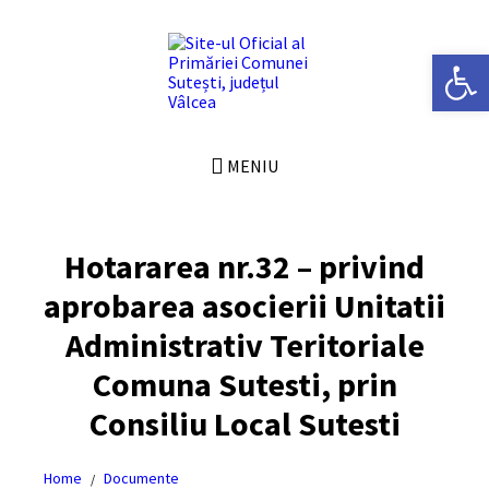
Skip
Skip
Skip
Skip
to
to
to
to
content
left
right
footer
Deschide bara de unelte
sidebar
sidebar
MENIU
Hotararea nr.32 – privind
aprobarea asocierii Unitatii
Administrativ Teritoriale
Comuna Sutesti, prin
Consiliu Local Sutesti
Home
Documente
/