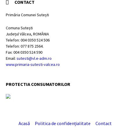
CONTACT
Primăria Comunei Sutești
Comuna Sutești
Județul Vâlcea, ROMÂNIA
Telefon: 004 0350 524 506
Telefon: 077 875 2564.
Fax: 004 0350 524 590
Email:
sutesti@vl.e-adm.ro
www.primaria-sutesti-valcea.ro
PROTECTIA CONSUMATORILOR
Acasă
Politica de confidențialitate
Contact