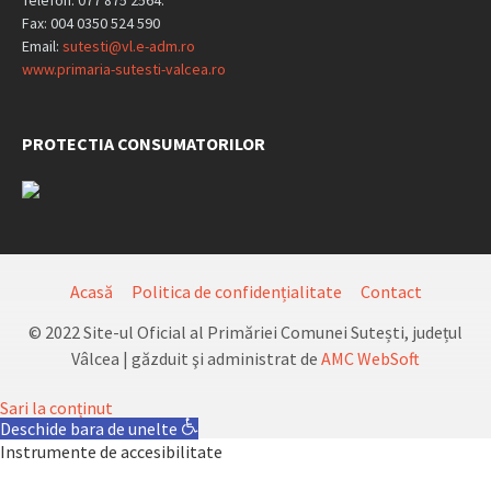
Telefon: 077 875 2564.
Fax: 004 0350 524 590
Email:
sutesti@vl.e-adm.ro
www.primaria-sutesti-valcea.ro
PROTECTIA CONSUMATORILOR
Acasă
Politica de confidențialitate
Contact
© 2022 Site-ul Oficial al Primăriei Comunei Sutești, județul
Vâlcea | găzduit şi administrat de
AMC WebSoft
Sari la conținut
Deschide bara de unelte
Instrumente de accesibilitate