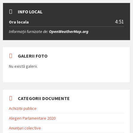
INFO LOCAL
4:51
Ora locala
Informații furnizate de:
OpenWeatherMap.org
GALERII FOTO
Nu există galerii.
CATEGORII DOCUMENTE
Achizitii publice
Alegeri Parlamentare 2020
Anunțuri colective