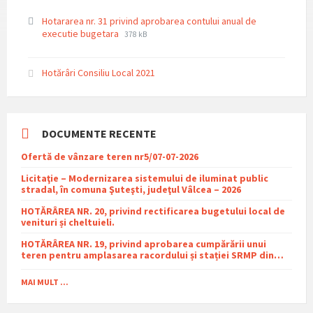
Hotararea nr. 31 privind aprobarea contului anual de
File
File
executie bugetara
378 kB
extension:
size:
pdf
Hotărâri Consiliu Local 2021
DOCUMENTE RECENTE
Ofertă de vânzare teren nr5/07-07-2026
Licitaţie – Modernizarea sistemului de iluminat public
stradal, în comuna Şuteşti, judeţul Vâlcea – 2026
HOTĂRÂREA NR. 20, privind rectificarea bugetului local de
venituri și cheltuieli.
HOTĂRÂREA NR. 19, privind aprobarea cumpărării unui
teren pentru amplasarea racordului și stației SRMP din
cadrul proiectului de distribuție a gazelor naturale în
comuna Sutești.
MAI MULT ...