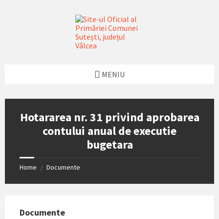
Skip
Skip
Skip
Skip
to
to
to
to
content
left
right
footer
sidebar
sidebar
MENIU
Hotararea nr. 31 privind aprobarea
contului anual de executie
bugetara
Home
Documente
/
Documente