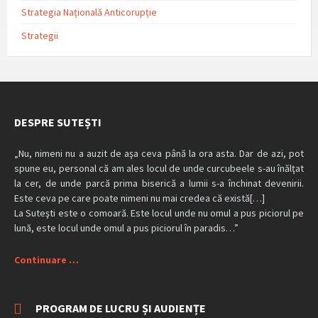
Strategia Națională Anticorupție
Strategii
DESPRE SUTEȘTI
„Nu, nimeni nu a auzit de aşa ceva până la ora asta. Dar de azi, pot
spune eu, personal că am ales locul de unde curcubeele s-au înălţat
la cer, de unde parcă prima biserică a lumii s-a închinat devenirii.
Este ceva pe care poate nimeni nu mai credea că există[…]
La Suteşti este o comoară. Este locul unde nu omul a pus piciorul pe
lună, este locul unde omul a pus piciorul în paradis…”
Continuare …
PROGRAM DE LUCRU ȘI AUDIENȚE