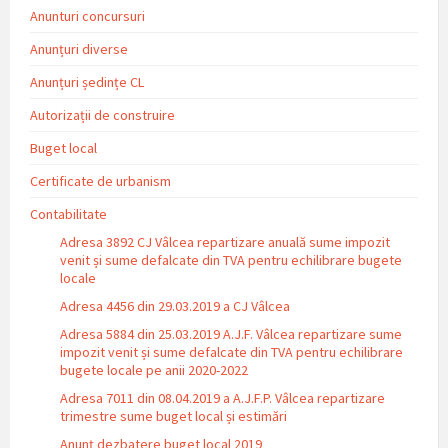
Anunturi concursuri
Anunțuri diverse
Anunțuri ședințe CL
Autorizații de construire
Buget local
Certificate de urbanism
Contabilitate
Adresa 3892 CJ Vâlcea repartizare anuală sume impozit
venit și sume defalcate din TVA pentru echilibrare bugete
locale
Adresa 4456 din 29.03.2019 a CJ Vâlcea
Adresa 5884 din 25.03.2019 A.J.F. Vâlcea repartizare sume
impozit venit și sume defalcate din TVA pentru echilibrare
bugete locale pe anii 2020-2022
Adresa 7011 din 08.04.2019 a A.J.F.P. Vâlcea repartizare
trimestre sume buget local și estimări
Anunț dezbatere buget local 2019