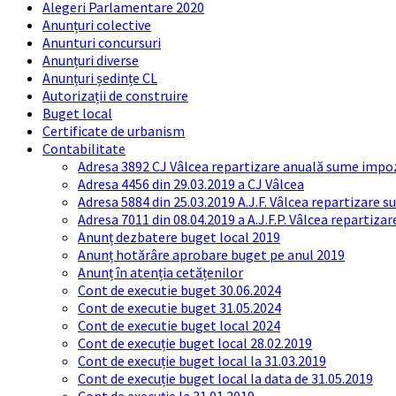
Alegeri Parlamentare 2020
Anunțuri colective
Anunturi concursuri
Anunțuri diverse
Anunțuri ședințe CL
Autorizații de construire
Buget local
Certificate de urbanism
Contabilitate
Adresa 3892 CJ Vâlcea repartizare anuală sume impozi
Adresa 4456 din 29.03.2019 a CJ Vâlcea
Adresa 5884 din 25.03.2019 A.J.F. Vâlcea repartizare 
Adresa 7011 din 08.04.2019 a A.J.F.P. Vâlcea repartiza
Anunț dezbatere buget local 2019
Anunț hotărâre aprobare buget pe anul 2019
Anunț în atenția cetățenilor
Cont de executie buget 30.06.2024
Cont de executie buget 31.05.2024
Cont de executie buget local 2024
Cont de execuție buget local 28.02.2019
Cont de execuție buget local la 31.03.2019
Cont de execuție buget local la data de 31.05.2019