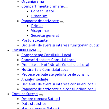
Organigrama
Compartimente primărie
Contabilitate
Urbanism
Rapoarte de activitate
Primar
Viceprimar
Secretar general
Posturi vacante
Declarații de avere și interese funcționari publici
Consiliul Local
Componența Consiliului Local
Convocări ședințe Consiliul Local
Proiecte de Hotărâri ale Consiliului Local
Hotărâri ale Consiliului Local
Procese verbale ale ședințelor de consiliu
Anunțuri ședințe
Declarații de avere și interese consilieri locali
Rapoarte de activitate ale consilierilor locali
Comuna Sutești
Despre comuna Sutești
Date statistice
Harta comunei Sutești