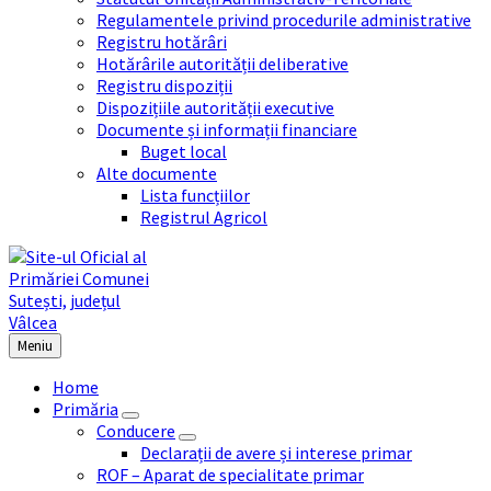
Regulamentele privind procedurile administrative
Registru hotărâri
Hotărârile autorității deliberative
Registru dispoziții
Dispozițiile autorității executive
Documente și informații financiare
Buget local
Alte documente
Lista funcțiilor
Registrul Agricol
Meniu
Home
Primăria
Conducere
Declarații de avere și interese primar
ROF – Aparat de specialitate primar