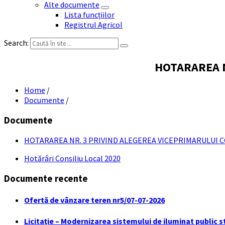
Alte documente
Lista funcțiilor
Registrul Agricol
Search:
HOTARAREA N
Home
/
Documente
/
Documente
HOTARAREA NR. 3 PRIVIND ALEGEREA VICEPRIMARULUI 
Hotărâri Consiliu Local 2020
Documente recente
Ofertă de vânzare teren nr5/07-07-2026
Licitaţie – Modernizarea sistemului de iluminat public s