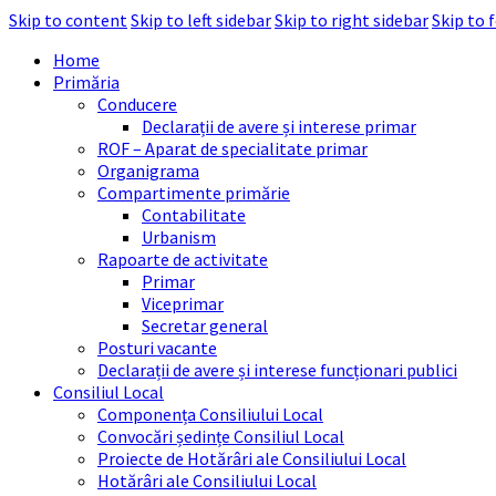
Skip to content
Skip to left sidebar
Skip to right sidebar
Skip to 
Home
Primăria
Conducere
Declarații de avere și interese primar
ROF – Aparat de specialitate primar
Organigrama
Compartimente primărie
Contabilitate
Urbanism
Rapoarte de activitate
Primar
Viceprimar
Secretar general
Posturi vacante
Declarații de avere și interese funcționari publici
Consiliul Local
Componența Consiliului Local
Convocări ședințe Consiliul Local
Proiecte de Hotărâri ale Consiliului Local
Hotărâri ale Consiliului Local