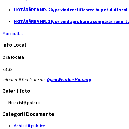
HOTĂRÂREA NR. 20, privind rectificarea bugetului local de
HOTĂRÂREA NR. 19, privind aprobarea cumpărării unui ter
Mai mult ...
Info Local
Ora locala
23:32
Informații furnizate de:
OpenWeatherMap.org
Galerii foto
Nu există galerii.
Categorii Documente
Achizitii publice