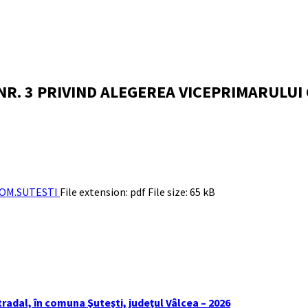
R. 3 PRIVIND ALEGEREA VICEPRIMARULUI
COM.SUTESTI
File extension: pdf
File size:
65 kB
tradal, în comuna Şuteşti, judeţul Vâlcea – 2026