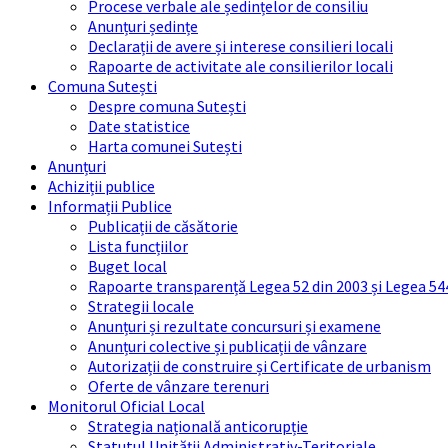
Procese verbale ale ședințelor de consiliu
Anunțuri ședințe
Declarații de avere și interese consilieri locali
Rapoarte de activitate ale consilierilor locali
Comuna Sutești
Despre comuna Sutești
Date statistice
Harta comunei Sutești
Anunțuri
Achiziții publice
Informații Publice
Publicații de căsătorie
Lista funcțiilor
Buget local
Rapoarte transparență Legea 52 din 2003 și Legea 54
Strategii locale
Anunțuri și rezultate concursuri și examene
Anunțuri colective și publicații de vânzare
Autorizații de construire și Certificate de urbanism
Oferte de vânzare terenuri
Monitorul Oficial Local
Strategia națională anticorupție
Statutul Unității Administrativ-Teritoriale