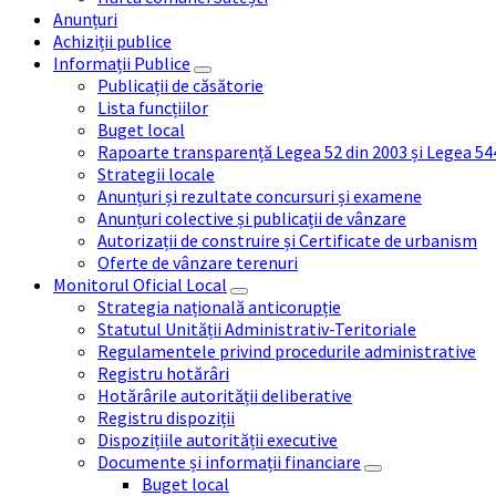
Anunțuri
Achiziții publice
Informații Publice
Publicații de căsătorie
Lista funcțiilor
Buget local
Rapoarte transparență Legea 52 din 2003 și Legea 54
Strategii locale
Anunțuri și rezultate concursuri și examene
Anunțuri colective și publicații de vânzare
Autorizații de construire și Certificate de urbanism
Oferte de vânzare terenuri
Monitorul Oficial Local
Strategia națională anticorupție
Statutul Unității Administrativ-Teritoriale
Regulamentele privind procedurile administrative
Registru hotărâri
Hotărârile autorității deliberative
Registru dispoziții
Dispozițiile autorității executive
Documente și informații financiare
Buget local