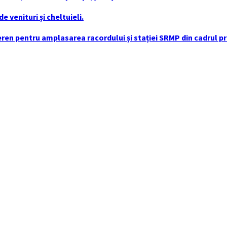
 venituri și cheltuieli.
en pentru amplasarea racordului și stației SRMP din cadrul pro