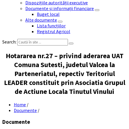
Dispozițiile autorității executive
Documente și informații financiare
Buget local
Alte documente
Lista funcțiilor
Registrul Agricol
Search:
Hotararea nr.27 – privind aderarea UAT
Comuna Sutesti, judetul Valcea la
Parteneriatul, repectiv Teritoriul
LEADER constituit prin Asociatia Grupul
de Actiune Locala Tinutul Vinului
Home
/
Documente
/
Documente