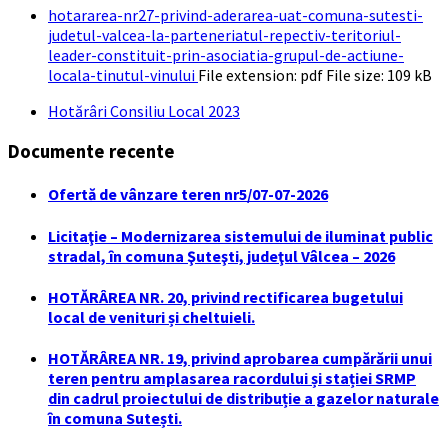
hotararea-nr27-privind-aderarea-uat-comuna-sutesti-
judetul-valcea-la-parteneriatul-repectiv-teritoriul-
leader-constituit-prin-asociatia-grupul-de-actiune-
locala-tinutul-vinului
File extension: pdf
File size:
109 kB
Hotărâri Consiliu Local 2023
Documente recente
Ofertă de vânzare teren nr5/07-07-2026
Licitaţie – Modernizarea sistemului de iluminat public
stradal, în comuna Şuteşti, judeţul Vâlcea – 2026
HOTĂRÂREA NR. 20, privind rectificarea bugetului
local de venituri și cheltuieli.
HOTĂRÂREA NR. 19, privind aprobarea cumpărării unui
teren pentru amplasarea racordului și stației SRMP
din cadrul proiectului de distribuție a gazelor naturale
în comuna Sutești.