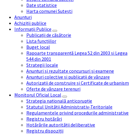
Date statistice
Harta comunei Sutești
Anunțuri
Achiziții publice
Informații Publice
Publicații de căsătorie
Lista funcțiilor
Buget local
Rapoarte transparență Legea 52 din 2003 și Legea
544 din 2001
Strategii locale
Anunțuri și rezultate concursuri și examene
Anunțuri colective și publicații de vânzare
Autorizații de construire și Certificate de urbanism
Oferte de vânzare terenuri
Monitorul Oficial Local
Strategia națională anticorupție
Statutul Unității Administrativ-Teritoriale
Regulamentele privind procedurile administrative
Registru hotărâri
Hotărârile autorității deliberative
Registru dispoziții