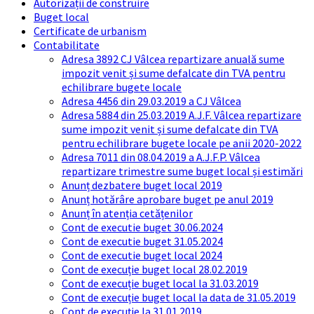
Autorizații de construire
Buget local
Certificate de urbanism
Contabilitate
Adresa 3892 CJ Vâlcea repartizare anuală sume
impozit venit și sume defalcate din TVA pentru
echilibrare bugete locale
Adresa 4456 din 29.03.2019 a CJ Vâlcea
Adresa 5884 din 25.03.2019 A.J.F. Vâlcea repartizare
sume impozit venit și sume defalcate din TVA
pentru echilibrare bugete locale pe anii 2020-2022
Adresa 7011 din 08.04.2019 a A.J.F.P. Vâlcea
repartizare trimestre sume buget local și estimări
Anunț dezbatere buget local 2019
Anunț hotărâre aprobare buget pe anul 2019
Anunț în atenția cetățenilor
Cont de executie buget 30.06.2024
Cont de executie buget 31.05.2024
Cont de executie buget local 2024
Cont de execuție buget local 28.02.2019
Cont de execuție buget local la 31.03.2019
Cont de execuție buget local la data de 31.05.2019
Cont de execuție la 31.01.2019