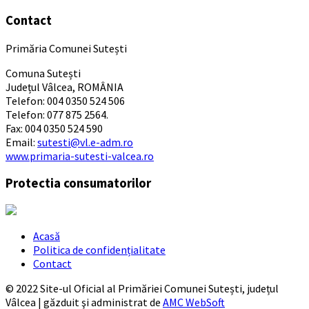
Contact
Primăria Comunei Sutești
Comuna Sutești
Județul Vâlcea, ROMÂNIA
Telefon: 004 0350 524 506
Telefon: 077 875 2564.
Fax: 004 0350 524 590
Email:
sutesti@vl.e-adm.ro
www.primaria-sutesti-valcea.ro
Protectia consumatorilor
Acasă
Politica de confidențialitate
Contact
© 2022 Site-ul Oficial al Primăriei Comunei Sutești, județul
Vâlcea | găzduit şi administrat de
AMC WebSoft