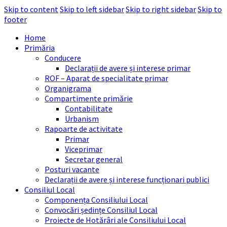
Skip to content
Skip to left sidebar
Skip to right sidebar
Skip to
footer
Home
Primăria
Conducere
Declarații de avere și interese primar
ROF – Aparat de specialitate primar
Organigrama
Compartimente primărie
Contabilitate
Urbanism
Rapoarte de activitate
Primar
Viceprimar
Secretar general
Posturi vacante
Declarații de avere și interese funcționari publici
Consiliul Local
Componența Consiliului Local
Convocări ședințe Consiliul Local
Proiecte de Hotărâri ale Consiliului Local