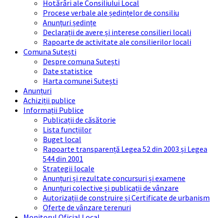
Hotărâri ale Consiliului Local
Procese verbale ale ședințelor de consiliu
Anunțuri ședințe
Declarații de avere și interese consilieri locali
Rapoarte de activitate ale consilierilor locali
Comuna Sutești
Despre comuna Sutești
Date statistice
Harta comunei Sutești
Anunțuri
Achiziții publice
Informații Publice
Publicații de căsătorie
Lista funcțiilor
Buget local
Rapoarte transparență Legea 52 din 2003 și Legea
544 din 2001
Strategii locale
Anunțuri și rezultate concursuri și examene
Anunțuri colective și publicații de vânzare
Autorizații de construire și Certificate de urbanism
Oferte de vânzare terenuri
Monitorul Oficial Local