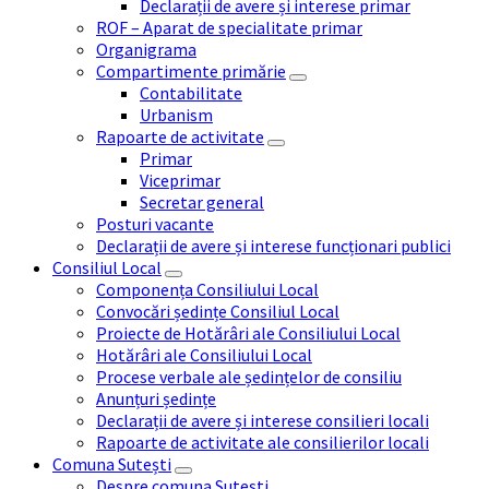
Declarații de avere și interese primar
ROF – Aparat de specialitate primar
Organigrama
Compartimente primărie
Contabilitate
Urbanism
Rapoarte de activitate
Primar
Viceprimar
Secretar general
Posturi vacante
Declarații de avere și interese funcționari publici
Consiliul Local
Componența Consiliului Local
Convocări ședințe Consiliul Local
Proiecte de Hotărâri ale Consiliului Local
Hotărâri ale Consiliului Local
Procese verbale ale ședințelor de consiliu
Anunțuri ședințe
Declarații de avere și interese consilieri locali
Rapoarte de activitate ale consilierilor locali
Comuna Sutești
Despre comuna Sutești