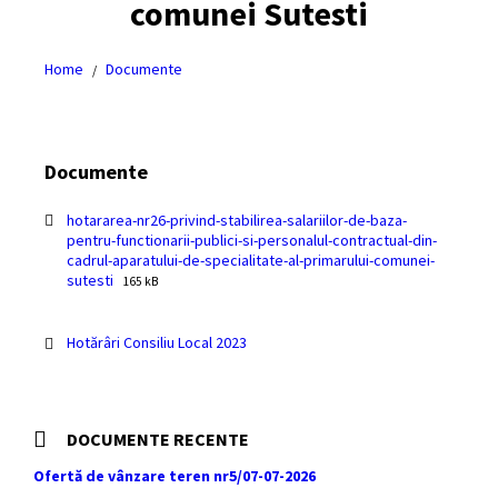
comunei Sutesti
Home
Documente
/
Documente
hotararea-nr26-privind-stabilirea-salariilor-de-baza-
pentru-functionarii-publici-si-personalul-contractual-din-
cadrul-aparatului-de-specialitate-al-primarului-comunei-
File
File
sutesti
165 kB
extension:
size:
pdf
Hotărâri Consiliu Local 2023
DOCUMENTE RECENTE
Ofertă de vânzare teren nr5/07-07-2026