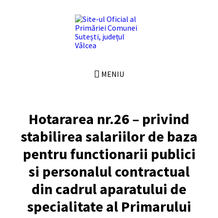
Skip
Skip
Skip
Skip
to
to
to
to
content
left
right
footer
sidebar
sidebar
MENIU
Hotararea nr.26 – privind
stabilirea salariilor de baza
pentru functionarii publici
si personalul contractual
din cadrul aparatului de
specialitate al Primarului