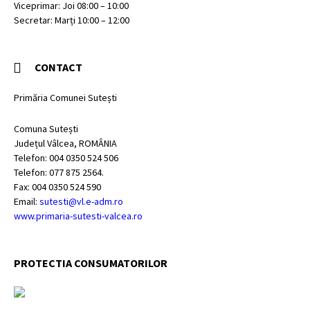
Viceprimar: Joi 08:00 – 10:00
Secretar: Marți 10:00 – 12:00
CONTACT
Primăria Comunei Sutești
Comuna Sutești
Județul Vâlcea, ROMÂNIA
Telefon: 004 0350 524 506
Telefon: 077 875 2564.
Fax: 004 0350 524 590
Email:
sutesti@vl.e-adm.ro
www.primaria-sutesti-valcea.ro
PROTECTIA CONSUMATORILOR