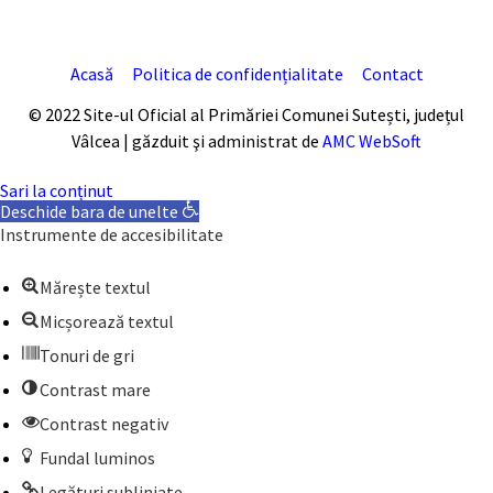
Acasă
Politica de confidențialitate
Contact
© 2022 Site-ul Oficial al Primăriei Comunei Sutești, județul
Vâlcea | găzduit şi administrat de
AMC WebSoft
Sari la conținut
Deschide bara de unelte
Instrumente de accesibilitate
Mărește textul
Micșorează textul
Tonuri de gri
Contrast mare
Contrast negativ
Fundal luminos
Legături subliniate