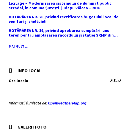
Licitaţie – Modernizarea sistemului de iluminat public
stradal, în comuna Şuteşti, judeţul Vâlcea – 2026
HOTĂRÂREA NR. 20, privind rectificarea bugetului local de
venituri și cheltuieli.
HOTĂRÂREA NR. 19, privind aprobarea cumpărării unui
teren pentru amplasarea racordului și stației SRMP din
cadrul proiectului de distribuție a gazelor naturale în
comuna Sutești.
MAI MULT ...
INFO LOCAL
20:52
Ora locala
Informații furnizate de:
OpenWeatherMap.org
GALERII FOTO