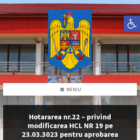
Skip
Skip
Skip
Skip
to
to
to
to
content
left
right
footer
Deschide bara de unelte
sidebar
sidebar
MENIU
Hotararea nr.22 – privind
modificarea HCL NR 19 pe
23.03.3023 pentru aprobarea