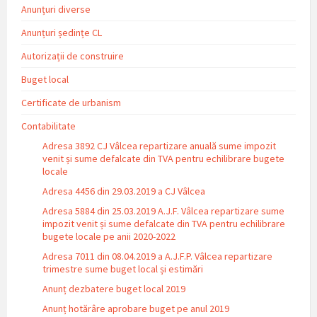
Anunțuri diverse
Anunțuri ședințe CL
Autorizații de construire
Buget local
Certificate de urbanism
Contabilitate
Adresa 3892 CJ Vâlcea repartizare anuală sume impozit
venit și sume defalcate din TVA pentru echilibrare bugete
locale
Adresa 4456 din 29.03.2019 a CJ Vâlcea
Adresa 5884 din 25.03.2019 A.J.F. Vâlcea repartizare sume
impozit venit și sume defalcate din TVA pentru echilibrare
bugete locale pe anii 2020-2022
Adresa 7011 din 08.04.2019 a A.J.F.P. Vâlcea repartizare
trimestre sume buget local și estimări
Anunț dezbatere buget local 2019
Anunț hotărâre aprobare buget pe anul 2019