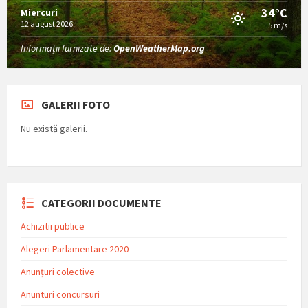
34°C
Miercuri
12 august 2026
5 m/s
Informații furnizate de:
OpenWeatherMap.org
GALERII FOTO
Nu există galerii.
CATEGORII DOCUMENTE
Achizitii publice
Alegeri Parlamentare 2020
Anunțuri colective
Anunturi concursuri