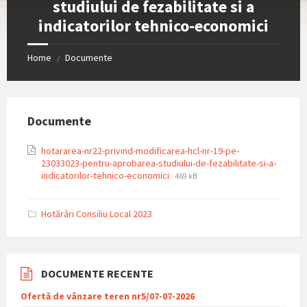
studiului de fezabilitate si a
indicatorilor tehnico-economici
Home
Documente
/
Documente
hotararea-nr22-privind-modificarea-hcl-nr-19-pe-
23033023-pentru-aprobarea-studiului-de-fezabilitate-si-a-
File
File
indicatorilor-tehnico-economici
469 kB
extension:
size:
pdf
Hotărâri Consiliu Local 2023
DOCUMENTE RECENTE
Ofertă de vânzare teren nr5/07-07-2026