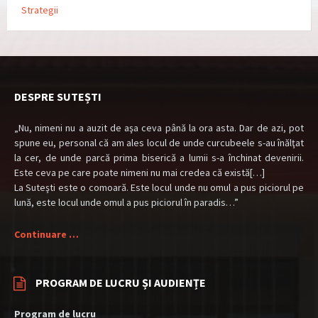
Strategii
DESPRE SUTEȘTI
„Nu, nimeni nu a auzit de aşa ceva până la ora asta. Dar de azi, pot
spune eu, personal că am ales locul de unde curcubeele s-au înălţat
la cer, de unde parcă prima biserică a lumii s-a închinat devenirii.
Este ceva pe care poate nimeni nu mai credea că există[…]
La Suteşti este o comoară. Este locul unde nu omul a pus piciorul pe
lună, este locul unde omul a pus piciorul în paradis…”
Continuare …
PROGRAM DE LUCRU ȘI AUDIENȚE
Program de lucru