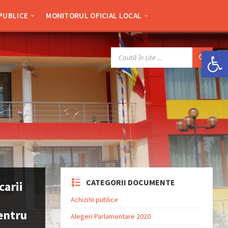
 PUBLICE
MONITORUL OFICIAL LOCAL
Deschide bara de unelte
SEARCH:
CATEGORII DOCUMENTE
carii
Achizitii publice
entru
Alegeri Parlamentare 2020