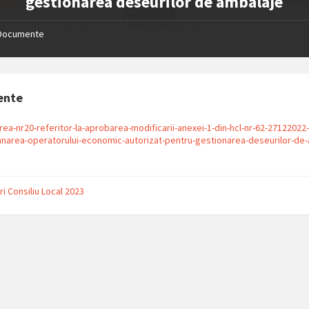
gestionarea deseurilor de ambalaje
Documente
ente
rea-nr20-referitor-la-aprobarea-modificarii-anexei-1-din-hcl-nr-62-27122022-
area-operatorului-economic-autorizat-pentru-gestionarea-deseurilor-de
ion:
ri Consiliu Local 2023