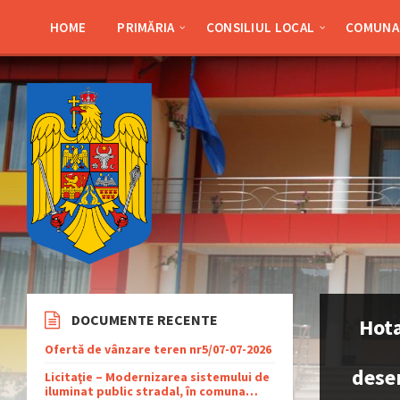
Skip
Skip
Skip
Skip
to
to
to
to
HOME
PRIMĂRIA
CONSILIUL LOCAL
COMUNA 
content
left
right
footer
sidebar
sidebar
DOCUMENTE RECENTE
Hota
Ofertă de vânzare teren nr5/07-07-2026
dese
Licitaţie – Modernizarea sistemului de
iluminat public stradal, în comuna