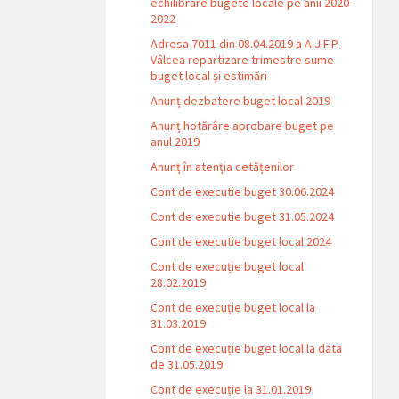
echilibrare bugete locale pe anii 2020-
2022
Adresa 7011 din 08.04.2019 a A.J.F.P.
Vâlcea repartizare trimestre sume
buget local și estimări
Anunț dezbatere buget local 2019
Anunț hotărâre aprobare buget pe
anul 2019
Anunț în atenția cetățenilor
Cont de executie buget 30.06.2024
Cont de executie buget 31.05.2024
Cont de executie buget local 2024
Cont de execuție buget local
28.02.2019
Cont de execuție buget local la
31.03.2019
Cont de execuție buget local la data
de 31.05.2019
Cont de execuție la 31.01.2019