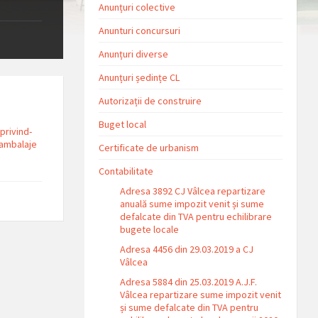
Anunțuri colective
Anunturi concursuri
Anunțuri diverse
Anunțuri ședințe CL
Autorizații de construire
Buget local
privind-
-ambalaje
Certificate de urbanism
Contabilitate
Adresa 3892 CJ Vâlcea repartizare
anuală sume impozit venit și sume
defalcate din TVA pentru echilibrare
bugete locale
Adresa 4456 din 29.03.2019 a CJ
Vâlcea
Adresa 5884 din 25.03.2019 A.J.F.
Vâlcea repartizare sume impozit venit
și sume defalcate din TVA pentru