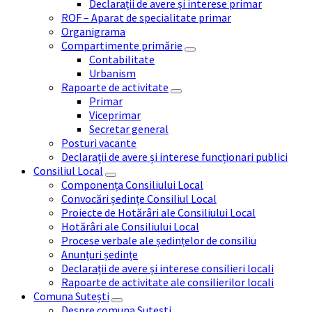
Declarații de avere și interese primar
ROF – Aparat de specialitate primar
Organigrama
Compartimente primărie
Contabilitate
Urbanism
Rapoarte de activitate
Primar
Viceprimar
Secretar general
Posturi vacante
Declarații de avere și interese funcționari publici
Consiliul Local
Componența Consiliului Local
Convocări ședințe Consiliul Local
Proiecte de Hotărâri ale Consiliului Local
Hotărâri ale Consiliului Local
Procese verbale ale ședințelor de consiliu
Anunțuri ședințe
Declarații de avere și interese consilieri locali
Rapoarte de activitate ale consilierilor locali
Comuna Sutești
Despre comuna Sutești