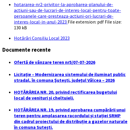
hotararea-nr2-privitor-la-aprobarea-planului-de-
actiuni-sau-de-lucrari-de-interes-local-pentru-toate-
persoanele-care-presteaza-actiuni-ori-lucrari-de-
interes-local-in-anul-2023
File extension: pdf
File size:
130 kB
Hotărâri Consiliu Local 2023
Documente recente
Ofertă de vânzare teren nr5/07-07-2026
Licitaţie – Modernizarea sistemului de iluminat public
stradal, în comuna Şuteşti, judeţul Vâlcea – 2026
HOTĂRÂREA NR. 20, privind rectificarea bugetului
local de venituri și cheltuieli.
HOTĂRÂREA NR. 19, privind aprobarea cumpărării unui
teren pentru amplasarea racordului și stației SRMP
din cadrul proiectului de distribuție a gazelor naturale
în comuna Sutești.