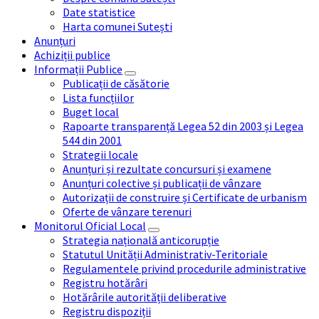
Date statistice
Harta comunei Sutești
Anunțuri
Achiziții publice
Informații Publice
Publicații de căsătorie
Lista funcțiilor
Buget local
Rapoarte transparență Legea 52 din 2003 și Legea
544 din 2001
Strategii locale
Anunțuri și rezultate concursuri și examene
Anunțuri colective și publicații de vânzare
Autorizații de construire și Certificate de urbanism
Oferte de vânzare terenuri
Monitorul Oficial Local
Strategia națională anticorupție
Statutul Unității Administrativ-Teritoriale
Regulamentele privind procedurile administrative
Registru hotărâri
Hotărârile autorității deliberative
Registru dispoziții