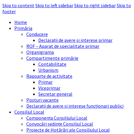
Skip to content
Skip to left sidebar
Skip to right sidebar
Skip to
footer
Home
Primăria
Conducere
Declarații de avere și interese primar
ROF – Aparat de specialitate primar
Organigrama
Compartimente primărie
Contabilitate
Urbanism
Rapoarte de activitate
Primar
Viceprimar
Secretar general
Posturi vacante
Declarații de avere și interese funcționari publici
Consiliul Local
Componența Consiliului Local
Convocări ședințe Consiliul Local
Proiecte de Hotărâri ale Consiliului Local