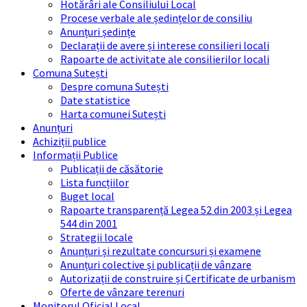
Hotărâri ale Consiliului Local
Procese verbale ale ședințelor de consiliu
Anunțuri ședințe
Declarații de avere și interese consilieri locali
Rapoarte de activitate ale consilierilor locali
Comuna Sutești
Despre comuna Sutești
Date statistice
Harta comunei Sutești
Anunțuri
Achiziții publice
Informații Publice
Publicații de căsătorie
Lista funcțiilor
Buget local
Rapoarte transparență Legea 52 din 2003 și Legea
544 din 2001
Strategii locale
Anunțuri și rezultate concursuri și examene
Anunțuri colective și publicații de vânzare
Autorizații de construire și Certificate de urbanism
Oferte de vânzare terenuri
Monitorul Oficial Local