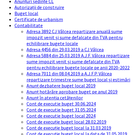
Anunțuri ședințe CL
Autorizații de construire
Buget local
Certificate de urbanism
Contabilitate
Adresa 3892 CJ Vâlcea repartizare anuală sume
impozit venit și sume defalcate din TVA pentru
echilibrare bugete locale
Adresa 4456 din 29.03.2019 a CJ Vâlcea
Adresa 5884 din 25.03.2019 A.J.F. Vâlcea repartizare
sume impozit venit și sume defalcate din TVA
pentru echilibrare bugete locale pe anii 2020-2022
Adresa 7011 din 08.04.2019 a A.J.F.P. Vâlcea
repartizare trimestre sume buget local și estimări
Anunț dezbatere buget local 2019
Anunț hotărâre aprobare buget pe anul 2019
Anunț în atenția cetățenilor
Cont de executie buget 30.06.2024
Cont de executie buget 31.05.2024
Cont de executie buget local 2024
Cont de execuție buget local 28.02.2019
Cont de execuție buget local la 31.03.2019
Cont de execuție buget local la data de 31.05.2019