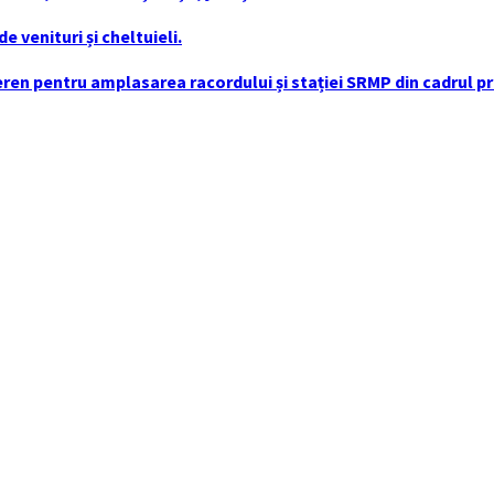
 venituri și cheltuieli.
en pentru amplasarea racordului și stației SRMP din cadrul pro