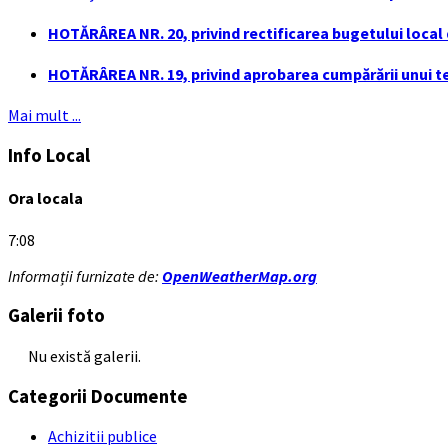
HOTĂRÂREA NR. 20, privind rectificarea bugetului local de
HOTĂRÂREA NR. 19, privind aprobarea cumpărării unui ter
Mai mult ...
Info Local
Ora locala
7:08
Informații furnizate de:
OpenWeatherMap.org
Galerii foto
Nu există galerii.
Categorii Documente
Achizitii publice