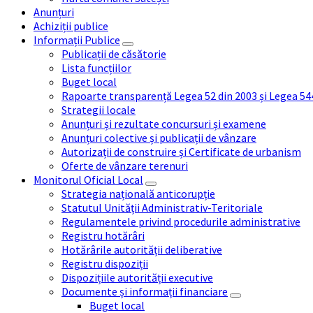
Anunțuri
Achiziții publice
Informații Publice
Publicații de căsătorie
Lista funcțiilor
Buget local
Rapoarte transparență Legea 52 din 2003 și Legea 54
Strategii locale
Anunțuri și rezultate concursuri și examene
Anunțuri colective și publicații de vânzare
Autorizații de construire și Certificate de urbanism
Oferte de vânzare terenuri
Monitorul Oficial Local
Strategia națională anticorupție
Statutul Unității Administrativ-Teritoriale
Regulamentele privind procedurile administrative
Registru hotărâri
Hotărârile autorității deliberative
Registru dispoziții
Dispozițiile autorității executive
Documente și informații financiare
Buget local