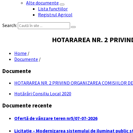
Alte documente
Lista funcțiilor
Registrul Agricol
Search:
HOTARAREA NR. 2 PRIVIND
Home
/
Documente
/
Documente
HOTARAREA NR. 2 PRIVIND ORGANIZAREA COMISIILOR DE S
Hotărâri Consiliu Local 2020
Documente recente
Ofertă de vânzare teren nr5/07-07-2026
Licitaţie – Modernizarea sistemului de iluminat public s