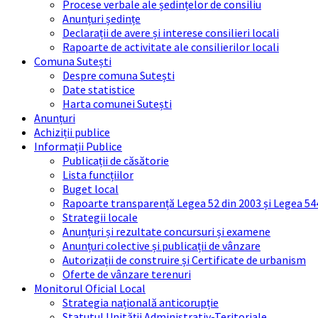
Procese verbale ale ședințelor de consiliu
Anunțuri ședințe
Declarații de avere și interese consilieri locali
Rapoarte de activitate ale consilierilor locali
Comuna Sutești
Despre comuna Sutești
Date statistice
Harta comunei Sutești
Anunțuri
Achiziții publice
Informații Publice
Publicații de căsătorie
Lista funcțiilor
Buget local
Rapoarte transparență Legea 52 din 2003 și Legea 54
Strategii locale
Anunțuri și rezultate concursuri și examene
Anunțuri colective și publicații de vânzare
Autorizații de construire și Certificate de urbanism
Oferte de vânzare terenuri
Monitorul Oficial Local
Strategia națională anticorupție
Statutul Unității Administrativ-Teritoriale