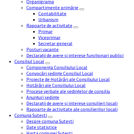
Organigrama
Compartimente primărie
Contabilitate
Urbanism
Rapoarte de activitate
Primar
Viceprimar
Secretar general
Posturi vacante
Declarații de avere și interese funcționari publici
Consiliul Local
Componența Consiliului Local
Convocări ședințe Consiliul Local
Proiecte de Hotărâri ale Consiliului Local
Hotărâri ale Consiliului Local
Procese verbale ale ședințelor de consiliu
Anunțuri ședințe
Declarații de avere și interese consilieri locali
Rapoarte de activitate ale consilierilor locali
Comuna Sutești
Despre comuna Sutești
Date statistice
Harta comunei Sutești