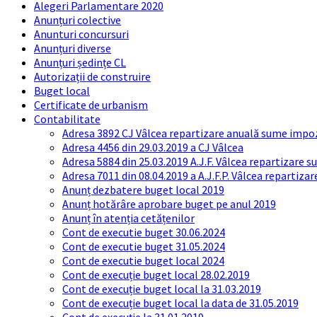
Alegeri Parlamentare 2020
Anunțuri colective
Anunturi concursuri
Anunțuri diverse
Anunțuri ședințe CL
Autorizații de construire
Buget local
Certificate de urbanism
Contabilitate
Adresa 3892 CJ Vâlcea repartizare anuală sume impozi
Adresa 4456 din 29.03.2019 a CJ Vâlcea
Adresa 5884 din 25.03.2019 A.J.F. Vâlcea repartizare 
Adresa 7011 din 08.04.2019 a A.J.F.P. Vâlcea repartiza
Anunț dezbatere buget local 2019
Anunț hotărâre aprobare buget pe anul 2019
Anunț în atenția cetățenilor
Cont de executie buget 30.06.2024
Cont de executie buget 31.05.2024
Cont de executie buget local 2024
Cont de execuție buget local 28.02.2019
Cont de execuție buget local la 31.03.2019
Cont de execuție buget local la data de 31.05.2019