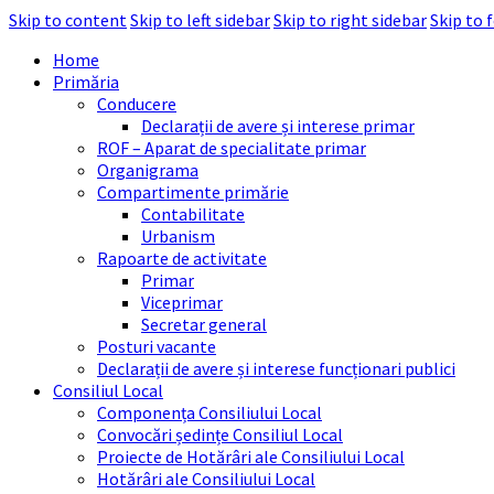
Skip to content
Skip to left sidebar
Skip to right sidebar
Skip to 
Home
Primăria
Conducere
Declarații de avere și interese primar
ROF – Aparat de specialitate primar
Organigrama
Compartimente primărie
Contabilitate
Urbanism
Rapoarte de activitate
Primar
Viceprimar
Secretar general
Posturi vacante
Declarații de avere și interese funcționari publici
Consiliul Local
Componența Consiliului Local
Convocări ședințe Consiliul Local
Proiecte de Hotărâri ale Consiliului Local
Hotărâri ale Consiliului Local