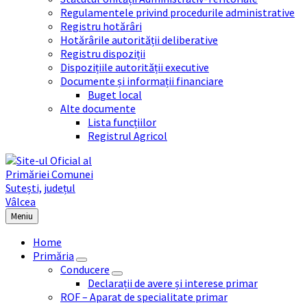
Regulamentele privind procedurile administrative
Registru hotărâri
Hotărârile autorității deliberative
Registru dispoziții
Dispozițiile autorității executive
Documente și informații financiare
Buget local
Alte documente
Lista funcțiilor
Registrul Agricol
Meniu
Home
Primăria
Conducere
Declarații de avere și interese primar
ROF – Aparat de specialitate primar