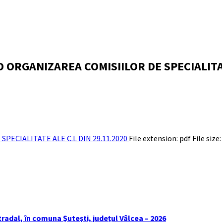
 ORGANIZAREA COMISIILOR DE SPECIALITAT
PECIALITATE ALE C.L DIN 29.11.2020
File extension: pdf
File size:
tradal, în comuna Şuteşti, judeţul Vâlcea – 2026