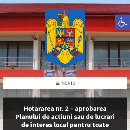
Skip
Skip
Skip
Skip
to
to
to
to
content
left
right
footer
Deschide bara de unelte
sidebar
sidebar
MENIU
Hotararea nr. 2 – aprobarea
Planului de actiuni sau de lucrari
de interes local pentru toate