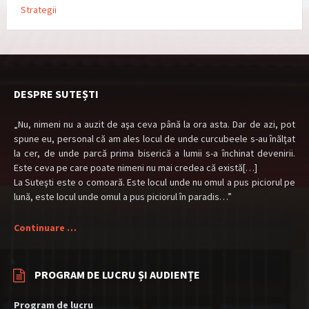
Strategii
DESPRE SUTEȘTI
„Nu, nimeni nu a auzit de aşa ceva până la ora asta. Dar de azi, pot
spune eu, personal că am ales locul de unde curcubeele s-au înălţat
la cer, de unde parcă prima biserică a lumii s-a închinat devenirii.
Este ceva pe care poate nimeni nu mai credea că există[…]
La Suteşti este o comoară. Este locul unde nu omul a pus piciorul pe
lună, este locul unde omul a pus piciorul în paradis…”
Continuare …
PROGRAM DE LUCRU ȘI AUDIENȚE
Program de lucru