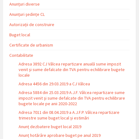
Anunțuri diverse
Anunțuri ședințe CL
Autorizații de construire
Buget local
Certificate de urbanism
Contabilitate
Adresa 3892 CJ Vâlcea repartizare anuală sume impozit
venit și sume defalcate din TVA pentru echilibrare bugete
locale
Adresa 4456 din 29.03.2019 a CJ Vâlcea
Adresa 5884 din 25.03.2019 A.J.F. Vâlcea repartizare sume
impozit venit și sume defalcate din TVA pentru echilibrare
bugete locale pe anii 2020-2022
Adresa 7011 din 08.04.2019 a A.J.F.P. Vâlcea repartizare
trimestre sume buget local și estimări
Anunț dezbatere buget local 2019
Anunț hotărâre aprobare buget pe anul 2019