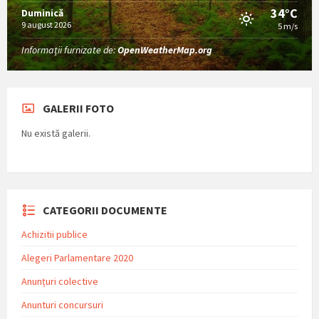
34°C
Duminică
9 august 2026
5 m/s
Informații furnizate de:
OpenWeatherMap.org
GALERII FOTO
Nu există galerii.
CATEGORII DOCUMENTE
Achizitii publice
Alegeri Parlamentare 2020
Anunțuri colective
Anunturi concursuri