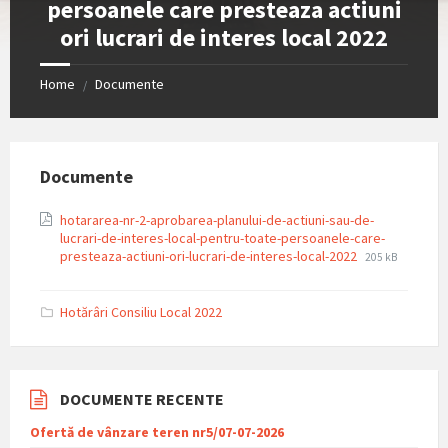
persoanele care presteaza actiuni
ori lucrari de interes local 2022
Home
Documente
/
Documente
hotararea-nr-2-aprobarea-planului-de-actiuni-sau-de-
lucrari-de-interes-local-pentru-toate-persoanele-care-
File
File
presteaza-actiuni-ori-lucrari-de-interes-local-2022
205 kB
extension:
size:
pdf
Hotărâri Consiliu Local 2022
DOCUMENTE RECENTE
Ofertă de vânzare teren nr5/07-07-2026