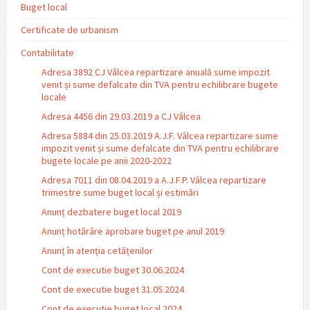
Buget local
Certificate de urbanism
Contabilitate
Adresa 3892 CJ Vâlcea repartizare anuală sume impozit
venit și sume defalcate din TVA pentru echilibrare bugete
locale
Adresa 4456 din 29.03.2019 a CJ Vâlcea
Adresa 5884 din 25.03.2019 A.J.F. Vâlcea repartizare sume
impozit venit și sume defalcate din TVA pentru echilibrare
bugete locale pe anii 2020-2022
Adresa 7011 din 08.04.2019 a A.J.F.P. Vâlcea repartizare
trimestre sume buget local și estimări
Anunț dezbatere buget local 2019
Anunț hotărâre aprobare buget pe anul 2019
Anunț în atenția cetățenilor
Cont de executie buget 30.06.2024
Cont de executie buget 31.05.2024
Cont de executie buget local 2024