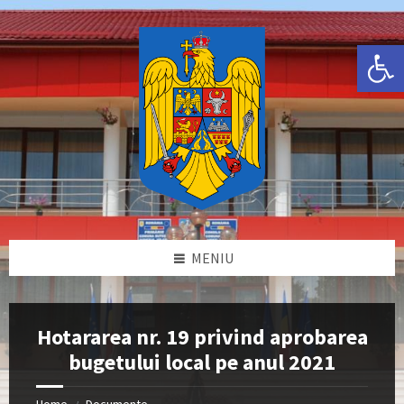
Skip
Skip
Skip
Skip
to
to
to
to
content
left
right
footer
Deschide bara de unelte
sidebar
sidebar
MENIU
Hotararea nr. 19 privind aprobarea
bugetului local pe anul 2021
Home
Documente