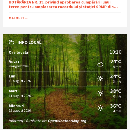
HOTĂRÂREA NR. 19, privind aprobarea cumpărării unui
teren pentru amplasarea racordului și stației SRMP din
cadrul proiectului de distribuție a gazelor naturale în
comuna Sutești.
MAI MULT ...
INFO LOCAL
10:16
Ora locala
24°C
Astazi
9 august 2026
9 m/s
34°C
Luni
10 august 2026
3 m/s
38°C
Marți
11 august 2026
0 m/s
36°C
Miercuri
12 august 2026
4 m/s
Informații furnizate de:
OpenWeatherMap.org