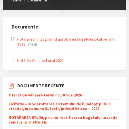
/
Documente
Hotararea nr. 19 privind aprobarea bugetului local pe anul
File
File
2021
174 kB
extension:
size:
pdf
Hotărâri Consiliu Local 2021
DOCUMENTE RECENTE
Ofertă de vânzare teren nr5/07-07-2026
Licitaţie – Modernizarea sistemului de iluminat public
stradal, în comuna Şuteşti, judeţul Vâlcea – 2026
HOTĂRÂREA NR. 20, privind rectificarea bugetului local de
venituri și cheltuieli.