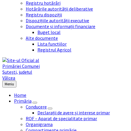
Registru hotărâri
Hotărârile autorității deliberative
Registru dispoziții
Dispozițiile autorității executive
Documente și informații financiare
Buget local
Alte documente
Lista funcțiilor
Registrul Agricol
Meniu
Home
Primăria
Conducere
Declarații de avere și interese primar
ROF – Aparat de specialitate primar
Organigrama
Compartimente primărie