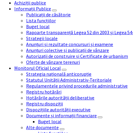
Achiziții publice
Informații Publice
Publicații de căsătorie
Lista funcțiilor
Buget local
Rapoarte transparență Legea 52 din 2003 și Legea 54
Strategii locale
Anunțuri și rezultate concursuri și examene
Anunțuri colective și publicații de vânzare
Autorizații de construire și Certificate de urbanism
Oferte de vânzare terenuri
Monitorul Oficial Local
Strategia națională anticorupție
Statutul Unității Administrativ-Teritoriale
Regulamentele privind procedurile administrative
Registru hotărâri
Hotărârile autorității deliberative
Registru dispoziții
Dispozițiile autorității executive
Documente și informații financiare
Buget local
Alte documente