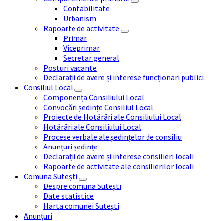
Contabilitate
Urbanism
Rapoarte de activitate
Primar
Viceprimar
Secretar general
Posturi vacante
Declarații de avere și interese funcționari publici
Consiliul Local
Componența Consiliului Local
Convocări ședințe Consiliul Local
Proiecte de Hotărâri ale Consiliului Local
Hotărâri ale Consiliului Local
Procese verbale ale ședințelor de consiliu
Anunțuri ședințe
Declarații de avere și interese consilieri locali
Rapoarte de activitate ale consilierilor locali
Comuna Sutești
Despre comuna Sutești
Date statistice
Harta comunei Sutești
Anunțuri