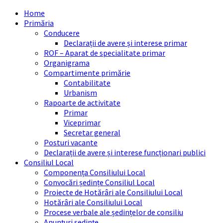
Skip
Skip
Skip
Skip
Home
to
to
to
to
Primăria
content
left
right
footer
Conducere
sidebar
sidebar
Declarații de avere și interese primar
ROF – Aparat de specialitate primar
Organigrama
Compartimente primărie
Contabilitate
Urbanism
Rapoarte de activitate
Primar
Viceprimar
Secretar general
Posturi vacante
Declarații de avere și interese funcționari publici
Consiliul Local
Componența Consiliului Local
Convocări ședințe Consiliul Local
Proiecte de Hotărâri ale Consiliului Local
Hotărâri ale Consiliului Local
Procese verbale ale ședințelor de consiliu
Anunțuri ședințe