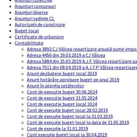
Anunțuri colective
Anunturi concursuri
Anunțuri diverse
Anunțuri ședințe CL
Autorizații de construire
Buget local
Certificate de urbanism
Contabilitate
Adresa 3892 CJ Vâlcea repartizare anuală sume impozi
Adresa 4456 din 29.03.2019 a CJ Vâlcea
Adresa 5884 din 25.03.2019 A.J.F. Vâlcea repartizare 
Adresa 7011 din 08.04.2019 a A.J.F.P. Vâlcea repartiza
Anunț dezbatere buget local 2019
Anunț hotărâre aprobare buget pe anul 2019
Anunț în atenția cetățenilor
Cont de executie buget 30.06.2024
Cont de executie buget 31.05.2024
Cont de executie buget local 2024
Cont de execuție buget local 28.02.2019
Cont de execuție buget local la 31.03.2019
Cont de execuție buget local la data de 31.05.2019
Cont de execuție la 31.01.2019
Cont execuție buget local la 30.04.2019