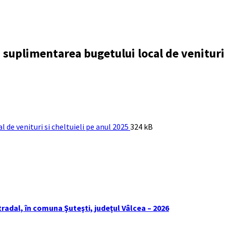
suplimentarea bugetului local de venituri 
File
File
 de venituri si cheltuieli pe anul 2025
324 kB
extension:
size:
pdf
tradal, în comuna Şuteşti, judeţul Vâlcea – 2026