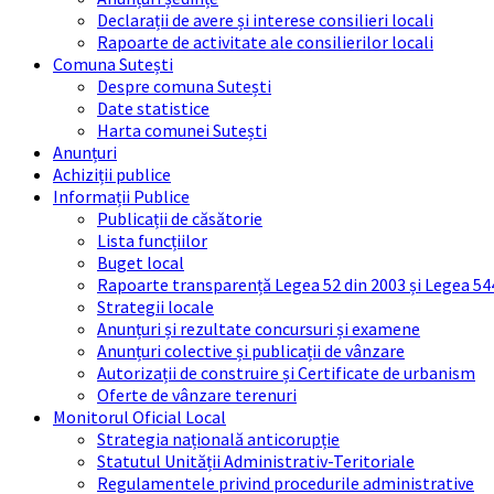
Declarații de avere și interese consilieri locali
Rapoarte de activitate ale consilierilor locali
Comuna Sutești
Despre comuna Sutești
Date statistice
Harta comunei Sutești
Anunțuri
Achiziții publice
Informații Publice
Publicații de căsătorie
Lista funcțiilor
Buget local
Rapoarte transparență Legea 52 din 2003 și Legea 54
Strategii locale
Anunțuri și rezultate concursuri și examene
Anunțuri colective și publicații de vânzare
Autorizații de construire și Certificate de urbanism
Oferte de vânzare terenuri
Monitorul Oficial Local
Strategia națională anticorupție
Statutul Unității Administrativ-Teritoriale
Regulamentele privind procedurile administrative