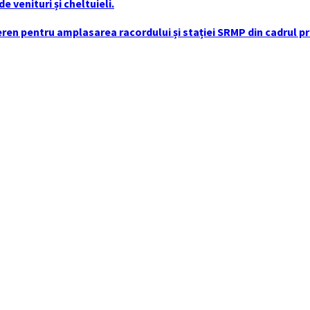
 venituri și cheltuieli.
en pentru amplasarea racordului și stației SRMP din cadrul pro