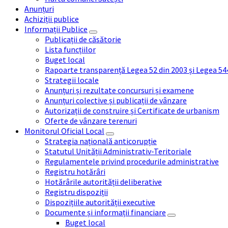
Anunțuri
Achiziții publice
Informații Publice
Publicații de căsătorie
Lista funcțiilor
Buget local
Rapoarte transparență Legea 52 din 2003 și Legea 54
Strategii locale
Anunțuri și rezultate concursuri și examene
Anunțuri colective și publicații de vânzare
Autorizații de construire și Certificate de urbanism
Oferte de vânzare terenuri
Monitorul Oficial Local
Strategia națională anticorupție
Statutul Unității Administrativ-Teritoriale
Regulamentele privind procedurile administrative
Registru hotărâri
Hotărârile autorității deliberative
Registru dispoziții
Dispozițiile autorității executive
Documente și informații financiare
Buget local