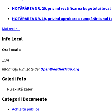
HOTĂRÂREA NR. 20, privind rectificarea bugetului local de
HOTĂRÂREA NR. 19, privind aprobarea cumpărării unui ter
Mai mult ...
Info Local
Ora locala
1:34
Informații furnizate de:
OpenWeatherMap.org
Galerii foto
Nu există galerii.
Categorii Documente
Achizitii publice