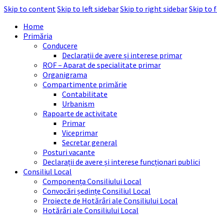
Skip to content
Skip to left sidebar
Skip to right sidebar
Skip to 
Home
Primăria
Conducere
Declarații de avere și interese primar
ROF – Aparat de specialitate primar
Organigrama
Compartimente primărie
Contabilitate
Urbanism
Rapoarte de activitate
Primar
Viceprimar
Secretar general
Posturi vacante
Declarații de avere și interese funcționari publici
Consiliul Local
Componența Consiliului Local
Convocări ședințe Consiliul Local
Proiecte de Hotărâri ale Consiliului Local
Hotărâri ale Consiliului Local