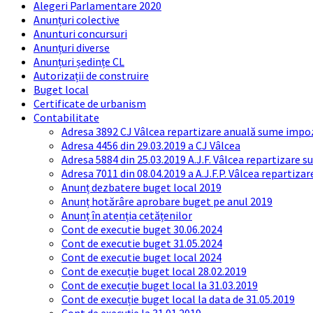
Alegeri Parlamentare 2020
Anunțuri colective
Anunturi concursuri
Anunțuri diverse
Anunțuri ședințe CL
Autorizații de construire
Buget local
Certificate de urbanism
Contabilitate
Adresa 3892 CJ Vâlcea repartizare anuală sume impozi
Adresa 4456 din 29.03.2019 a CJ Vâlcea
Adresa 5884 din 25.03.2019 A.J.F. Vâlcea repartizare 
Adresa 7011 din 08.04.2019 a A.J.F.P. Vâlcea repartiza
Anunț dezbatere buget local 2019
Anunț hotărâre aprobare buget pe anul 2019
Anunț în atenția cetățenilor
Cont de executie buget 30.06.2024
Cont de executie buget 31.05.2024
Cont de executie buget local 2024
Cont de execuție buget local 28.02.2019
Cont de execuție buget local la 31.03.2019
Cont de execuție buget local la data de 31.05.2019