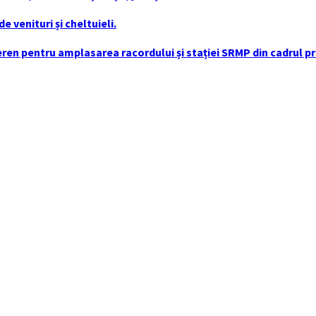
 venituri și cheltuieli.
en pentru amplasarea racordului și stației SRMP din cadrul pro