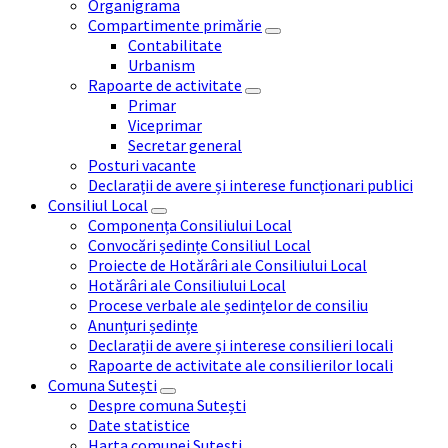
Organigrama
Compartimente primărie
Contabilitate
Urbanism
Rapoarte de activitate
Primar
Viceprimar
Secretar general
Posturi vacante
Declarații de avere și interese funcționari publici
Consiliul Local
Componența Consiliului Local
Convocări ședințe Consiliul Local
Proiecte de Hotărâri ale Consiliului Local
Hotărâri ale Consiliului Local
Procese verbale ale ședințelor de consiliu
Anunțuri ședințe
Declarații de avere și interese consilieri locali
Rapoarte de activitate ale consilierilor locali
Comuna Sutești
Despre comuna Sutești
Date statistice
Harta comunei Sutești