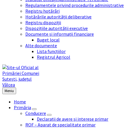
Regulamentele privind procedurile administrative
Registru hotărâri
Hotărârile autorității deliberative
Registru dispoziții
Dispozițiile autorității executive
Documente și informații financiare
Buget local
Alte documente
Lista funcțiilor
Registrul Agricol
Meniu
Home
Primăria
Conducere
Declarații de avere și interese primar
ROF – Aparat de specialitate primar