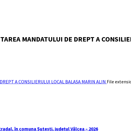
ETAREA MANDATULUI DE DREPT A CONSILIE
DREPT A CONSILIERULUI LOCAL BALASA MARIN ALIN
File extensi
tradal, în comuna Şuteşti, judeţul Vâlcea – 2026