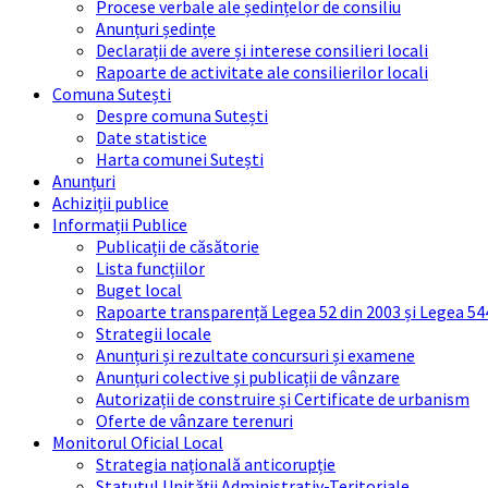
Procese verbale ale ședințelor de consiliu
Anunțuri ședințe
Declarații de avere și interese consilieri locali
Rapoarte de activitate ale consilierilor locali
Comuna Sutești
Despre comuna Sutești
Date statistice
Harta comunei Sutești
Anunțuri
Achiziții publice
Informații Publice
Publicații de căsătorie
Lista funcțiilor
Buget local
Rapoarte transparență Legea 52 din 2003 și Legea 54
Strategii locale
Anunțuri și rezultate concursuri și examene
Anunțuri colective și publicații de vânzare
Autorizații de construire și Certificate de urbanism
Oferte de vânzare terenuri
Monitorul Oficial Local
Strategia națională anticorupție
Statutul Unității Administrativ-Teritoriale