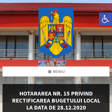
Skip
Skip
Skip
Skip
to
to
to
to
content
left
right
footer
Deschide bara de unelte
sidebar
sidebar
MENIU
HOTARAREA NR. 15 PRIVIND
RECTIFICAREA BUGETULUI LOCAL
LA DATA DE 28.12.2020