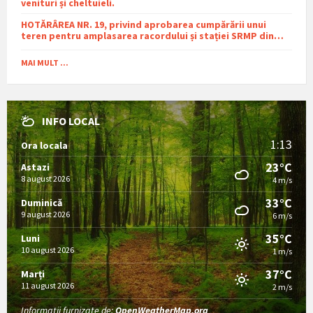
venituri și cheltuieli.
HOTĂRÂREA NR. 19, privind aprobarea cumpărării unui
teren pentru amplasarea racordului și stației SRMP din
cadrul proiectului de distribuție a gazelor naturale în
comuna Sutești.
MAI MULT ...
INFO LOCAL
1:13
Ora locala
23°C
Astazi
8 august 2026
4 m/s
33°C
Duminică
9 august 2026
6 m/s
35°C
Luni
10 august 2026
1 m/s
37°C
Marți
11 august 2026
2 m/s
Informații furnizate de:
OpenWeatherMap.org