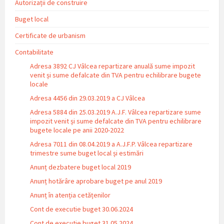
Autorizații de construire
Buget local
Certificate de urbanism
Contabilitate
Adresa 3892 CJ Vâlcea repartizare anuală sume impozit
venit și sume defalcate din TVA pentru echilibrare bugete
locale
Adresa 4456 din 29.03.2019 a CJ Vâlcea
Adresa 5884 din 25.03.2019 A.J.F. Vâlcea repartizare sume
impozit venit și sume defalcate din TVA pentru echilibrare
bugete locale pe anii 2020-2022
Adresa 7011 din 08.04.2019 a A.J.F.P. Vâlcea repartizare
trimestre sume buget local și estimări
Anunț dezbatere buget local 2019
Anunț hotărâre aprobare buget pe anul 2019
Anunț în atenția cetățenilor
Cont de executie buget 30.06.2024
Cont de executie buget 31.05.2024