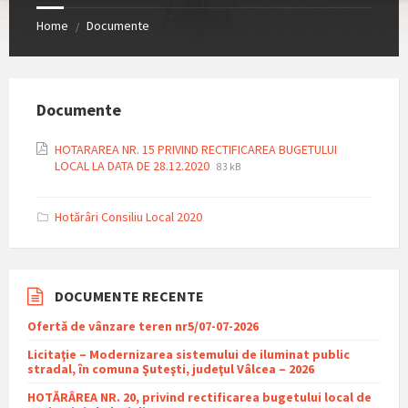
Home
Documente
/
Documente
HOTARAREA NR. 15 PRIVIND RECTIFICAREA BUGETULUI
File
File
LOCAL LA DATA DE 28.12.2020
83 kB
extension:
size:
pdf
Hotărâri Consiliu Local 2020
DOCUMENTE RECENTE
Ofertă de vânzare teren nr5/07-07-2026
Licitaţie – Modernizarea sistemului de iluminat public
stradal, în comuna Şuteşti, judeţul Vâlcea – 2026
HOTĂRÂREA NR. 20, privind rectificarea bugetului local de