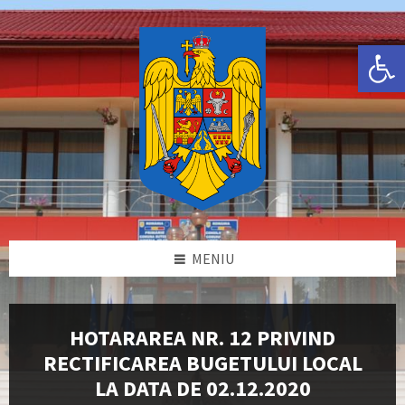
Skip
Skip
Skip
Skip
to
to
to
to
content
left
right
footer
Deschide bara de unelte
sidebar
sidebar
MENIU
HOTARAREA NR. 12 PRIVIND
RECTIFICAREA BUGETULUI LOCAL
LA DATA DE 02.12.2020