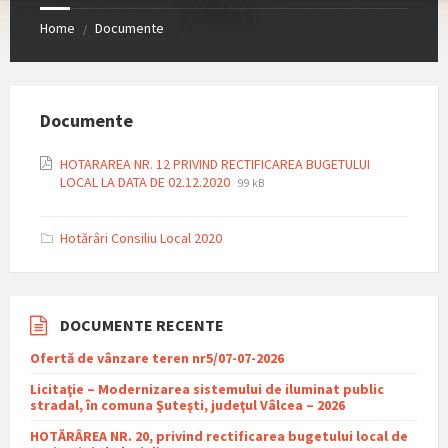
Home
Documente
/
Documente
HOTARAREA NR. 12 PRIVIND RECTIFICAREA BUGETULUI
File
File
LOCAL LA DATA DE 02.12.2020
99 kB
extension:
size:
pdf
Hotărâri Consiliu Local 2020
DOCUMENTE RECENTE
Ofertă de vânzare teren nr5/07-07-2026
Licitaţie – Modernizarea sistemului de iluminat public
stradal, în comuna Şuteşti, judeţul Vâlcea – 2026
HOTĂRÂREA NR. 20, privind rectificarea bugetului local de