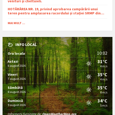
venituri și cheltuieli.
HOTĂRÂREA NR. 19, privind aprobarea cumpărării unui
teren pentru amplasarea racordului și stației SRMP din
cadrul proiectului de distribuție a gazelor naturale în
comuna Sutești.
MAI MULT ...
INFO LOCAL
10:02
Ora locala
31°C
Astazi
6 august 2026
4 m/s
35°C
Vineri
7 august 2026
4 m/s
35°C
Sâmbătă
8 august 2026
8 m/s
34°C
Duminică
9 august 2026
5 m/s
Informații furnizate de:
OpenWeatherMap.org