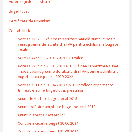
Autorizații de construire
Buget local
Certificate de urbanism
Contabilitate
Adresa 3892 CJ Vâlcea repartizare anuală sume impozit
venit și sume defalcate din TVA pentru echilibrare bugete
locale
Adresa 4456 din 29.03.2019 a CJ Vâlcea
Adresa 5884 din 25.03.2019 A.J.F. Vâlcea repartizare sume
impozit venit și sume defalcate din TVA pentru echilibrare
bugete locale pe anii 2020-2022
Adresa 7011 din 08.04.2019 a A.J.F.P. Vâlcea repartizare
trimestre sume buget local și estimări
Anunț dezbatere buget local 2019
Anunț hotărâre aprobare buget pe anul 2019
Anunț în atenția cetățenilor
Cont de executie buget 30.06.2024
Cont de executie buget 31.05.2024