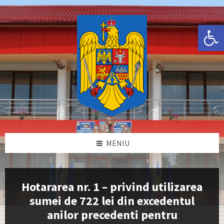
Skip
Skip
Skip
Skip
to
to
to
to
content
left
right
footer
Deschide bara de unelte
sidebar
sidebar
MENIU
Hotararea nr. 1 – privind utilizarea
sumei de 722 lei din excedentul
anilor precedenti pentru