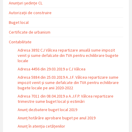
Anunțuri ședințe CL
Autorizații de construire
Buget local
Certificate de urbanism
Contabilitate
Adresa 3892 CJ Vâlcea repartizare anuală sume impozit
venit și sume defalcate din TVA pentru echilibrare bugete
locale
Adresa 4456 din 29.03.2019 a CJ Vâlcea
Adresa 5884 din 25.03.2019 A.J.F. Vâlcea repartizare sume
impozit venit și sume defalcate din TVA pentru echilibrare
bugete locale pe anii 2020-2022
Adresa 7011 din 08.04.2019 a A.J.F.P. Vâlcea repartizare
trimestre sume buget local și estimări
Anunț dezbatere buget local 2019
Anunț hotărâre aprobare buget pe anul 2019
Anunț în atenția cetățenilor