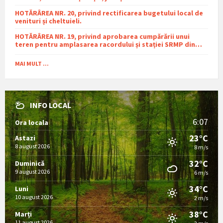
HOTĂRÂREA NR. 20, privind rectificarea bugetului local de
venituri și cheltuieli.
HOTĂRÂREA NR. 19, privind aprobarea cumpărării unui
teren pentru amplasarea racordului și stației SRMP din
cadrul proiectului de distribuție a gazelor naturale în
comuna Sutești.
MAI MULT ...
INFO LOCAL
6:07
Ora locala
23°C
Astazi
8 august 2026
8 m/s
32°C
Duminică
9 august 2026
6 m/s
34°C
Luni
10 august 2026
2 m/s
38°C
Marți
11 august 2026