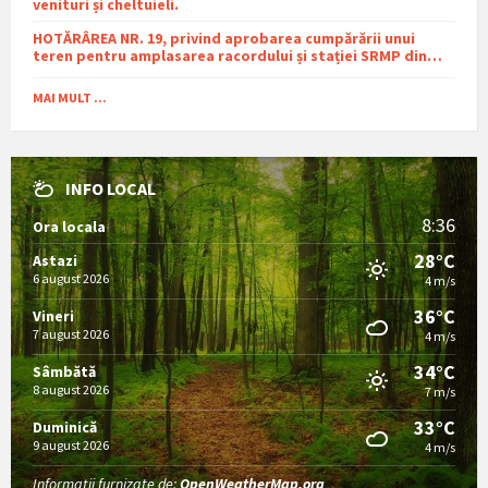
venituri și cheltuieli.
HOTĂRÂREA NR. 19, privind aprobarea cumpărării unui
teren pentru amplasarea racordului și stației SRMP din
cadrul proiectului de distribuție a gazelor naturale în
comuna Sutești.
MAI MULT ...
INFO LOCAL
8:36
Ora locala
28°C
Astazi
6 august 2026
4 m/s
36°C
Vineri
7 august 2026
4 m/s
34°C
Sâmbătă
8 august 2026
7 m/s
33°C
Duminică
9 august 2026
4 m/s
Informații furnizate de:
OpenWeatherMap.org