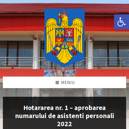
Skip
Skip
Skip
Skip
to
to
to
to
content
left
right
footer
Deschide bara de unelte
sidebar
sidebar
MENIU
Hotararea nr. 1 – aprobarea
numarului de asistenti personali
2022