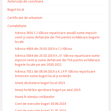
Autorizații de construire
Buget local
Certificate de urbanism
Contabilitate
Adresa 3892 CJ Vâlcea repartizare anuală sume impozit
venit și sume defalcate din TVA pentru echilibrare bugete
locale
Adresa 4456 din 29.03.2019 a CJ Vâlcea
Adresa 5884 din 25.03.2019 A.J.F. Vâlcea repartizare sume
impozit venit și sume defalcate din TVA pentru echilibrare
bugete locale pe anii 2020-2022
Adresa 7011 din 08.04.2019 a A.J.F.P. Vâlcea repartizare
trimestre sume buget local și estimări
Anunț dezbatere buget local 2019
Anunț hotărâre aprobare buget pe anul 2019
Anunț în atenția cetățenilor
Cont de executie buget 30.06.2024
Cont de executie buget 31.05.2024