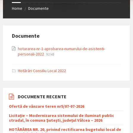
Home
Documente
/
Documente
hotararea-nr-1-aprobarea-numarului-de-asistenti-
File
File
personali-2022
92 kB
extension:
size:
pdf
Hotărâri Consiliu Local 2022
DOCUMENTE RECENTE
Ofertă de vânzare teren nr5/07-07-2026
Licitaţie – Modernizarea sistemului de iluminat public
stradal, în comuna Şuteşti, judeţul Vâlcea – 2026
HOTĂRÂREA NR. 20, privind rectificarea bugetului local de