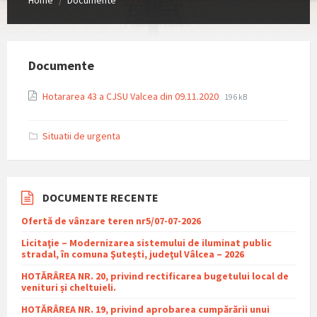
/
Documente
File
File
Hotararea 43 a CJSU Valcea din 09.11.2020
196 kB
extension:
size:
pdf
Situatii de urgenta
DOCUMENTE RECENTE
Ofertă de vânzare teren nr5/07-07-2026
Licitaţie – Modernizarea sistemului de iluminat public
stradal, în comuna Şuteşti, judeţul Vâlcea – 2026
HOTĂRÂREA NR. 20, privind rectificarea bugetului local de
venituri și cheltuieli.
HOTĂRÂREA NR. 19, privind aprobarea cumpărării unui