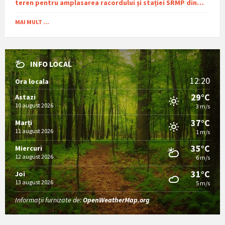
teren pentru amplasarea racordului și stației SRMP din
cadrul proiectului de distribuție a gazelor naturale în
comuna Sutești.
MAI MULT ...
INFO LOCAL
12:20
Ora locala
29°C
Astazi
10 august 2026
3 m/s
37°C
Marți
11 august 2026
1 m/s
35°C
Miercuri
12 august 2026
6 m/s
31°C
Joi
13 august 2026
5 m/s
Informații furnizate de:
OpenWeatherMap.org