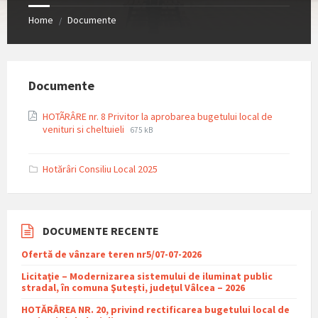
Home
Documente
/
Documente
HOTÃRÂRE nr. 8 Privitor la aprobarea bugetului local de
File
File
venituri si cheltuieli
675 kB
extension:
size:
pdf
Hotărâri Consiliu Local 2025
DOCUMENTE RECENTE
Ofertă de vânzare teren nr5/07-07-2026
Licitaţie – Modernizarea sistemului de iluminat public
stradal, în comuna Şuteşti, judeţul Vâlcea – 2026
HOTĂRÂREA NR. 20, privind rectificarea bugetului local de