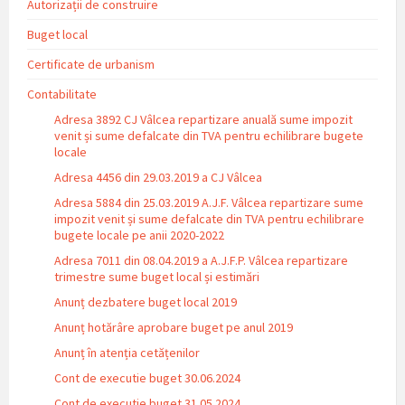
Autorizații de construire
Buget local
Certificate de urbanism
Contabilitate
Adresa 3892 CJ Vâlcea repartizare anuală sume impozit
venit și sume defalcate din TVA pentru echilibrare bugete
locale
Adresa 4456 din 29.03.2019 a CJ Vâlcea
Adresa 5884 din 25.03.2019 A.J.F. Vâlcea repartizare sume
impozit venit și sume defalcate din TVA pentru echilibrare
bugete locale pe anii 2020-2022
Adresa 7011 din 08.04.2019 a A.J.F.P. Vâlcea repartizare
trimestre sume buget local și estimări
Anunț dezbatere buget local 2019
Anunț hotărâre aprobare buget pe anul 2019
Anunț în atenția cetățenilor
Cont de executie buget 30.06.2024
Cont de executie buget 31.05.2024