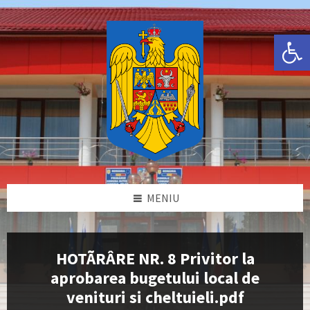
Skip
Skip
Skip
Skip
to
to
to
to
content
left
right
footer
Deschide bara de unelte
sidebar
sidebar
MENIU
HOTÃRÂRE NR. 8 Privitor la
aprobarea bugetului local de
venituri si cheltuieli.pdf