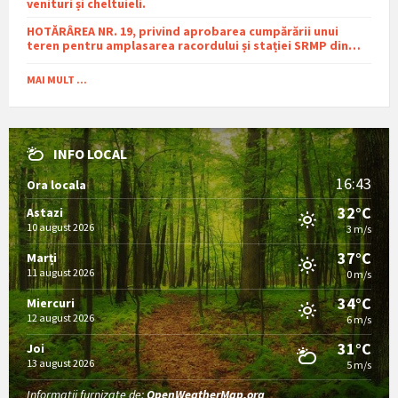
venituri și cheltuieli.
HOTĂRÂREA NR. 19, privind aprobarea cumpărării unui
teren pentru amplasarea racordului și stației SRMP din
cadrul proiectului de distribuție a gazelor naturale în
comuna Sutești.
MAI MULT ...
INFO LOCAL
16:43
Ora locala
32°C
Astazi
10 august 2026
3 m/s
37°C
Marți
11 august 2026
0 m/s
34°C
Miercuri
12 august 2026
6 m/s
31°C
Joi
13 august 2026
5 m/s
Informații furnizate de:
OpenWeatherMap.org