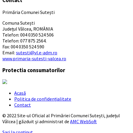
Contact
Primăria Comunei Sutești
Comuna Sutești
Județul Vâlcea, ROMÂNIA
Telefon: 004 0350 524 506
Telefon: 077 875 2564.
Fax: 004 0350 524 590
Email:
sutesti@vl.e-adm.ro
www.primaria-sutesti-valcea.ro
Protectia consumatorilor
Acasă
Politica de confidențialitate
Contact
© 2022 Site-ul Oficial al Primăriei Comunei Sutești, județul
Vâlcea | găzduit şi administrat de
AMC WebSoft
Sari la conținut