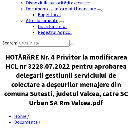
Dispozițiile autorității executive
Documente și informații financiare
Buget local
Alte documente
Lista funcțiilor
Registrul Agricol
Search:
HOTÃRÂRE Nr. 4 Privitor la modificarea
HCL nr 3228.07.2022 pentru aprobarea
delegarii gestiunii serviciului de
colectare a deșeurilor menajere din
comuna Sutesti, judetul Valcea, catre SC
Urban SA Rm Valcea.pdf
Home
/
Documente
/