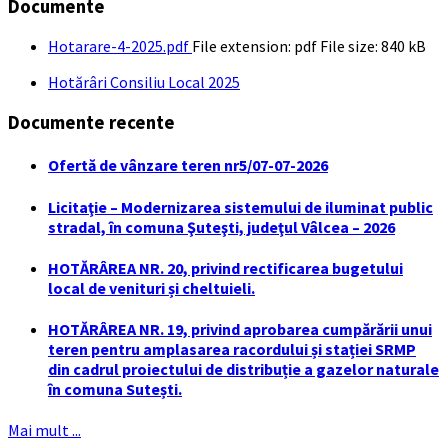
Documente
Hotarare-4-2025.pdf
File extension: pdf
File size:
840 kB
Hotărâri Consiliu Local 2025
Documente recente
Ofertă de vânzare teren nr5/07-07-2026
Licitaţie – Modernizarea sistemului de iluminat public
stradal, în comuna Şuteşti, judeţul Vâlcea – 2026
HOTĂRÂREA NR. 20, privind rectificarea bugetului
local de venituri și cheltuieli.
HOTĂRÂREA NR. 19, privind aprobarea cumpărării unui
teren pentru amplasarea racordului și stației SRMP
din cadrul proiectului de distribuție a gazelor naturale
în comuna Sutești.
Mai mult ...