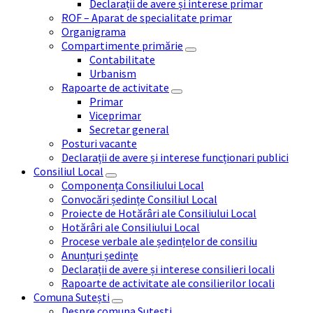
Declarații de avere și interese primar
ROF – Aparat de specialitate primar
Organigrama
Compartimente primărie
Contabilitate
Urbanism
Rapoarte de activitate
Primar
Viceprimar
Secretar general
Posturi vacante
Declarații de avere și interese funcționari publici
Consiliul Local
Componența Consiliului Local
Convocări ședințe Consiliul Local
Proiecte de Hotărâri ale Consiliului Local
Hotărâri ale Consiliului Local
Procese verbale ale ședințelor de consiliu
Anunțuri ședințe
Declarații de avere și interese consilieri locali
Rapoarte de activitate ale consilierilor locali
Comuna Sutești
Despre comuna Sutești