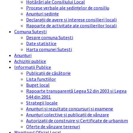
Hotărâri ale Consiliului Local
Procese verbale ale ședințelor de consiliu
Anunțuri ședințe
Declarații de avere și interese consilieri locali
Rapoarte de activitate ale consilierilor locali
Comuna Sutești
Despre comuna Sutești
Date statistice
Harta comunei Sutești
Anunțuri
Achiziții publice
Informații Publice
Publicații de căsătorie
Lista funcțiilor
Buget local
Rapoarte transparență Legea 52 din 2003 și Legea
544 din 2001
Strategii locale
Anunțuri și rezultate concursuri și examene
Anunțuri colective și publicații de vânzare
Autorizații de construire și Certificate de urbanism
Oferte de vânzare terenuri
Monitorul Oficial Local