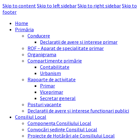
Skip to content
Skip to left sidebar
Skip to right sidebar
Skip to
footer
Home
Primăria
Conducere
Declarații de avere și interese primar
ROF – Aparat de specialitate primar
Organigrama
Compartimente primărie
Contabilitate
Urbanism
Rapoarte de activitate
Primar
Viceprimar
Secretar general
Posturi vacante
Declarații de avere și interese funcționari publici
Consiliul Local
Componența Consiliului Local
Convocări ședințe Consiliul Local
Proiecte de Hotărâri ale Consiliului Local