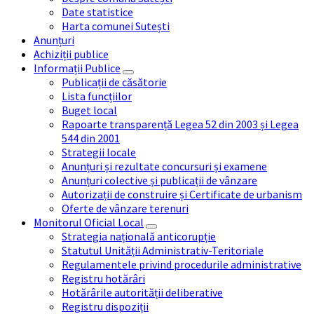
Date statistice
Harta comunei Sutești
Anunțuri
Achiziții publice
Informații Publice
Publicații de căsătorie
Lista funcțiilor
Buget local
Rapoarte transparență Legea 52 din 2003 și Legea
544 din 2001
Strategii locale
Anunțuri și rezultate concursuri și examene
Anunțuri colective și publicații de vânzare
Autorizații de construire și Certificate de urbanism
Oferte de vânzare terenuri
Monitorul Oficial Local
Strategia națională anticorupție
Statutul Unității Administrativ-Teritoriale
Regulamentele privind procedurile administrative
Registru hotărâri
Hotărârile autorității deliberative
Registru dispoziții