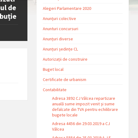
vul de
Alegeri Parlamentare 2020
ibuție
Anunțuri colective
Anunturi concursuri
Anunțuri diverse
Anunțuri ședințe CL
Autorizații de construire
Buget local
Certificate de urbanism
Contabilitate
Adresa 3892 CJ Vâlcea repartizare
anuală sume impozit venit și sume
defalcate din TVA pentru echilibrare
bugete locale
Adresa 4456 din 29.03.2019 a CJ
Vâlcea
Adresa 5884 din 25.03.2019 A.J.F.