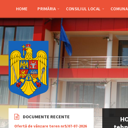
Skip
Skip
Skip
Skip
to
to
to
to
HOME
PRIMĂRIA
CONSILIUL LOCAL
COMUNA 
content
left
right
footer
sidebar
sidebar
DOCUMENTE RECENTE
HO
tehn
Ofertă de vânzare teren nr5/07-07-2026