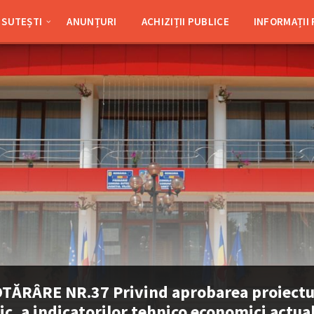
SUTEȘTI
ANUNȚURI
ACHIZIȚII PUBLICE
INFORMAȚII
TĂRÂRE NR.37 Privind aprobarea proiectu
ic, a indicatorilor tehnico economici actual