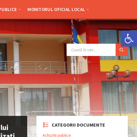
 PUBLICE
MONITORUL OFICIAL LOCAL
Deschide bara de unelte
SEARCH:
CATEGORII DOCUMENTE
lui
izati
Achizitii publice