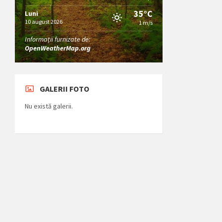
35°C
Luni
10 august 2026
1 m/s
Informații furnizate de:
OpenWeatherMap.org
GALERII FOTO
Nu există galerii.