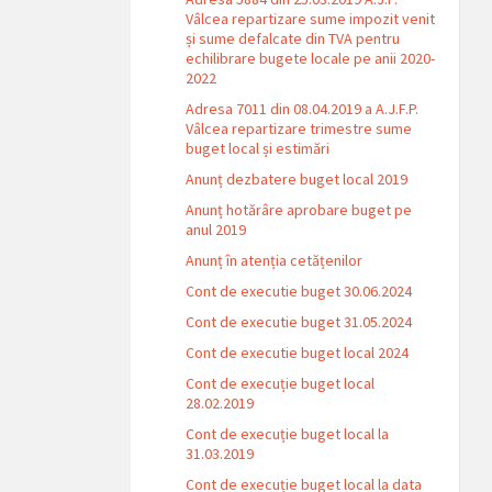
Vâlcea repartizare sume impozit venit
și sume defalcate din TVA pentru
echilibrare bugete locale pe anii 2020-
2022
Adresa 7011 din 08.04.2019 a A.J.F.P.
Vâlcea repartizare trimestre sume
buget local și estimări
Anunț dezbatere buget local 2019
Anunț hotărâre aprobare buget pe
anul 2019
Anunț în atenția cetățenilor
Cont de executie buget 30.06.2024
Cont de executie buget 31.05.2024
Cont de executie buget local 2024
Cont de execuție buget local
28.02.2019
Cont de execuție buget local la
31.03.2019
Cont de execuție buget local la data