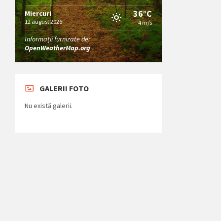
36°C
Miercuri
12 august 2026
4 m/s
Informații furnizate de:
OpenWeatherMap.org
GALERII FOTO
Nu există galerii.