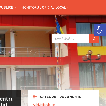
 PUBLICE
MONITORUL OFICIAL LOCAL
Deschide bara de unelte
SEARCH:
CATEGORII DOCUMENTE
pentru
iul
Achizitii publice