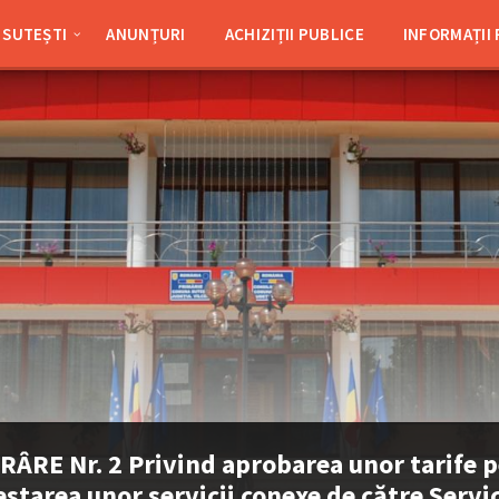
SUTEȘTI
ANUNȚURI
ACHIZIȚII PUBLICE
INFORMAȚII
ÂRE Nr. 2 Privind aprobarea unor tarife 
estarea unor servicii conexe de către Servic