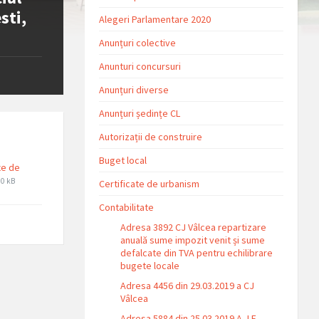
sti,
Alegeri Parlamentare 2020
Anunțuri colective
Anunturi concursuri
Anunțuri diverse
Anunțuri ședințe CL
Autorizații de construire
Buget local
xe de
le
le
00 kB
Certificate de urbanism
tension:
ze:
df
Contabilitate
Adresa 3892 CJ Vâlcea repartizare
anuală sume impozit venit și sume
defalcate din TVA pentru echilibrare
bugete locale
Adresa 4456 din 29.03.2019 a CJ
Vâlcea
Adresa 5884 din 25.03.2019 A.J.F.