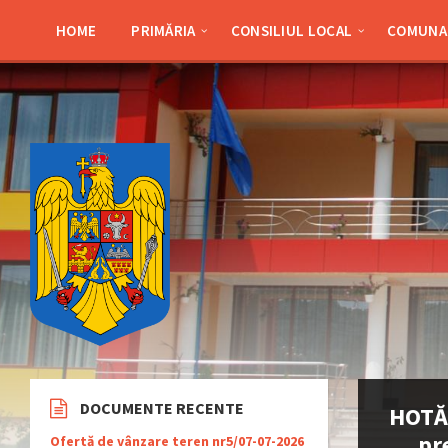
Skip
Skip
Skip
Skip
to
to
to
to
HOME
PRIMĂRIA
CONSILIUL LOCAL
COMUNA 
content
left
right
footer
sidebar
sidebar
DOCUMENTE RECENTE
HOTĂR
pr
Ofertă de vânzare teren nr5/07-07-2026