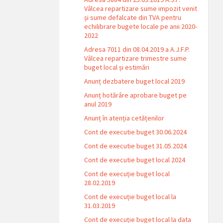
Vâlcea repartizare sume impozit venit
și sume defalcate din TVA pentru
echilibrare bugete locale pe anii 2020-
2022
Adresa 7011 din 08.04.2019 a A.J.F.P.
Vâlcea repartizare trimestre sume
buget local și estimări
Anunț dezbatere buget local 2019
Anunț hotărâre aprobare buget pe
anul 2019
Anunț în atenția cetățenilor
Cont de executie buget 30.06.2024
Cont de executie buget 31.05.2024
Cont de executie buget local 2024
Cont de execuție buget local
28.02.2019
Cont de execuție buget local la
31.03.2019
Cont de execuție buget local la data