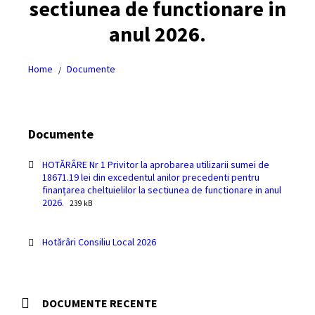
sectiunea de functionare in
anul 2026.
Home
Documente
/
Documente
HOTĂRÂRE Nr 1 Privitor la aprobarea utilizarii sumei de
18671.19 lei din excedentul anilor precedenti pentru
finanțarea cheltuielilor la sectiunea de functionare in anul
File
File
2026.
239 kB
extension:
size:
pdf
Hotărâri Consiliu Local 2026
DOCUMENTE RECENTE