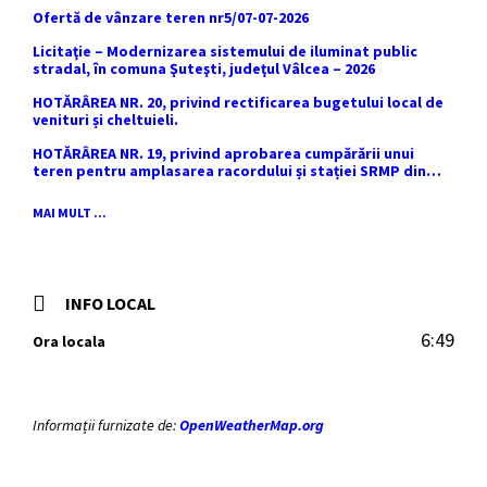
Ofertă de vânzare teren nr5/07-07-2026
Licitaţie – Modernizarea sistemului de iluminat public
stradal, în comuna Şuteşti, judeţul Vâlcea – 2026
HOTĂRÂREA NR. 20, privind rectificarea bugetului local de
venituri și cheltuieli.
HOTĂRÂREA NR. 19, privind aprobarea cumpărării unui
teren pentru amplasarea racordului și stației SRMP din
cadrul proiectului de distribuție a gazelor naturale în
comuna Sutești.
MAI MULT ...
INFO LOCAL
6:49
Ora locala
Informații furnizate de:
OpenWeatherMap.org