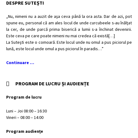
DESPRE SUTEȘTI
„Nu, nimeni nu a auzit de aşa ceva până la ora asta. Dar de azi, pot
spune eu, personal că am ales locul de unde curcubeele s-au înălţat
la cer, de unde parcă prima biserică a lumii s-a închinat devenirii.
Este ceva pe care poate nimeni nu mai credea că există[…]
La Suteşti este o comoară. Este locul unde nu omul a pus piciorul pe
lună, este locul unde omul a pus piciorul în paradis…”
Continuare …
PROGRAM DE LUCRU ȘI AUDIENȚE
Program de lucru
Luni – Joi 08:00 – 16:30
Vineri – 08:00 – 14:00
Program audiențe