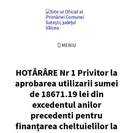
Skip
Skip
Skip
Skip
to
to
to
to
content
left
right
footer
sidebar
sidebar
MENIU
HOTĂRÂRE Nr 1 Privitor la
aprobarea utilizarii sumei
de 18671.19 lei din
excedentul anilor
precedenti pentru
finanțarea cheltuielilor la