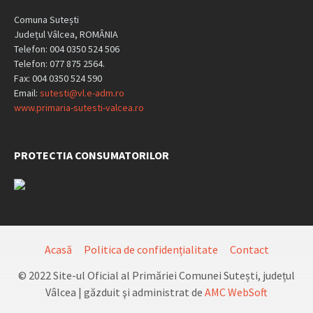
Comuna Sutești
Județul Vâlcea, ROMÂNIA
Telefon: 004 0350 524 506
Telefon: 077 875 2564.
Fax: 004 0350 524 590
Email:
sutesti@vl.e-adm.ro
www.primaria-sutesti-valcea.ro
PROTECTIA CONSUMATORILOR
Acasă
Politica de confidențialitate
Contact
© 2022 Site-ul Oficial al Primăriei Comunei Sutești, județul
Vâlcea | găzduit şi administrat de
AMC WebSoft