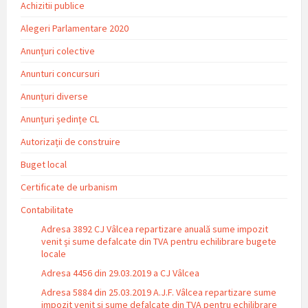
Achizitii publice
Alegeri Parlamentare 2020
Anunțuri colective
Anunturi concursuri
Anunțuri diverse
Anunțuri ședințe CL
Autorizații de construire
Buget local
Certificate de urbanism
Contabilitate
Adresa 3892 CJ Vâlcea repartizare anuală sume impozit
venit și sume defalcate din TVA pentru echilibrare bugete
locale
Adresa 4456 din 29.03.2019 a CJ Vâlcea
Adresa 5884 din 25.03.2019 A.J.F. Vâlcea repartizare sume
impozit venit și sume defalcate din TVA pentru echilibrare