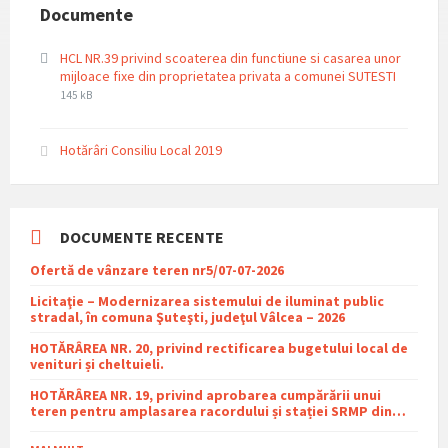
Documente
HCL NR.39 privind scoaterea din functiune si casarea unor
File
File
mijloace fixe din proprietatea privata a comunei SUTESTI
extensi
size:
145 kB
pdf
Hotărâri Consiliu Local 2019
DOCUMENTE RECENTE
Ofertă de vânzare teren nr5/07-07-2026
Licitaţie – Modernizarea sistemului de iluminat public
stradal, în comuna Şuteşti, judeţul Vâlcea – 2026
HOTĂRÂREA NR. 20, privind rectificarea bugetului local de
venituri și cheltuieli.
HOTĂRÂREA NR. 19, privind aprobarea cumpărării unui
teren pentru amplasarea racordului și stației SRMP din
cadrul proiectului de distribuție a gazelor naturale în
comuna Sutești.