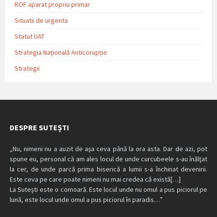
ROF aparat propriu primar
Situatii de urgenta
Statut UAT
Strategia Națională Anticorupție
Strategii
DESPRE SUTEȘTI
„Nu, nimeni nu a auzit de aşa ceva până la ora asta. Dar de azi, pot
spune eu, personal că am ales locul de unde curcubeele s-au înălţat
la cer, de unde parcă prima biserică a lumii s-a închinat devenirii.
Este ceva pe care poate nimeni nu mai credea că există[…]
La Suteşti este o comoară. Este locul unde nu omul a pus piciorul pe
lună, este locul unde omul a pus piciorul în paradis…”