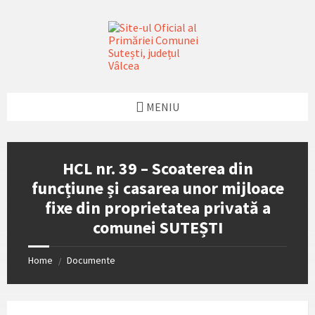
Skip
Skip
Skip
Skip
to
to
to
to
content
left
right
footer
sidebar
sidebar
MENIU
HCL nr. 39 – Scoaterea din
funcțiune și casarea unor mijloace
fixe din proprietatea privată a
comunei SUTEȘTI
Home
Documente
/