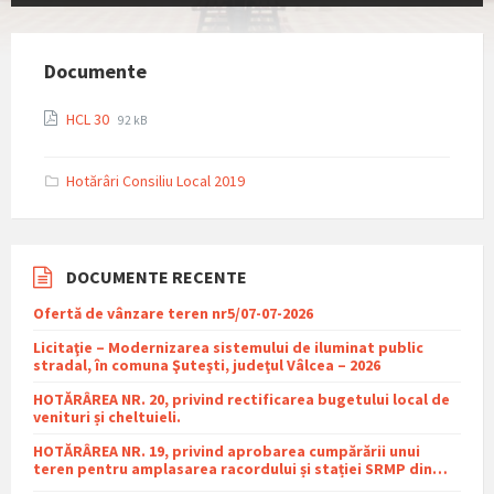
Documente
File
File
HCL 30
92 kB
extension:
size:
pdf
Hotărâri Consiliu Local 2019
DOCUMENTE RECENTE
Ofertă de vânzare teren nr5/07-07-2026
Licitaţie – Modernizarea sistemului de iluminat public
stradal, în comuna Şuteşti, judeţul Vâlcea – 2026
HOTĂRÂREA NR. 20, privind rectificarea bugetului local de
venituri și cheltuieli.
HOTĂRÂREA NR. 19, privind aprobarea cumpărării unui
teren pentru amplasarea racordului și stației SRMP din
cadrul proiectului de distribuție a gazelor naturale în