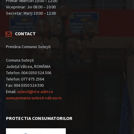
Primar: Miercuri 10:00 – 12:00
Viceprimar: Joi 08:00 – 10:00
Secretar: Marți 10:00 – 12:00
CONTACT
Primăria Comunei Sutești
Comuna Sutești
Județul Vâlcea, ROMÂNIA
Telefon: 004 0350 524 506
Telefon: 077 875 2564.
Fax: 004 0350 524 590
Email:
sutesti@vl.e-adm.ro
www.primaria-sutesti-valcea.ro
PROTECTIA CONSUMATORILOR