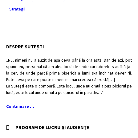
Strategii
DESPRE SUTEȘTI
„Nu, nimeni nu a auzit de aşa ceva până la ora asta. Dar de azi, pot
spune eu, personal că am ales locul de unde curcubeele s-au înălţat
la cer, de unde parcă prima biserică a lumii s-a închinat devenirii.
Este ceva pe care poate nimeni nu mai credea că există[…]
La Suteşti este o comoară. Este locul unde nu omul a pus piciorul pe
lună, este locul unde omul a pus piciorul în paradis…”
Continuare …
PROGRAM DE LUCRU ȘI AUDIENȚE