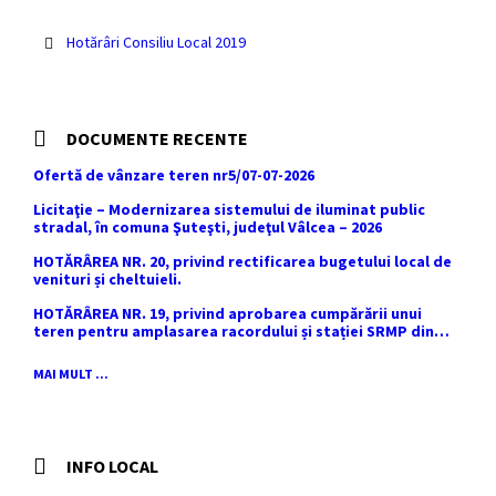
pdf
Hotărâri Consiliu Local 2019
DOCUMENTE RECENTE
Ofertă de vânzare teren nr5/07-07-2026
Licitaţie – Modernizarea sistemului de iluminat public
stradal, în comuna Şuteşti, judeţul Vâlcea – 2026
HOTĂRÂREA NR. 20, privind rectificarea bugetului local de
venituri și cheltuieli.
HOTĂRÂREA NR. 19, privind aprobarea cumpărării unui
teren pentru amplasarea racordului și stației SRMP din
cadrul proiectului de distribuție a gazelor naturale în
comuna Sutești.
MAI MULT ...
INFO LOCAL