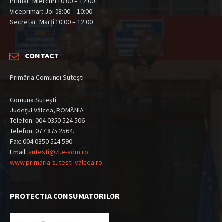
Primar: Miercuri 10:00 – 12:00
Viceprimar: Joi 08:00 – 10:00
Secretar: Marți 10:00 – 12:00
CONTACT
Primăria Comunei Sutești
Comuna Sutești
Județul Vâlcea, ROMÂNIA
Telefon: 004 0350 524 506
Telefon: 077 875 2564.
Fax: 004 0350 524 590
Email:
sutesti@vl.e-adm.ro
www.primaria-sutesti-valcea.ro
PROTECTIA CONSUMATORILOR