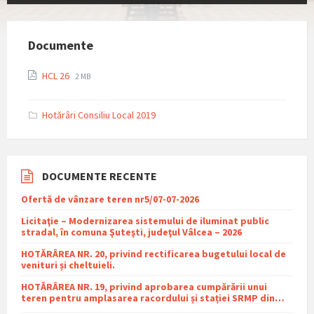
Documente
File
File
HCL 26
2 MB
extension:
size:
pdf
Hotărâri Consiliu Local 2019
DOCUMENTE RECENTE
Ofertă de vânzare teren nr5/07-07-2026
Licitaţie – Modernizarea sistemului de iluminat public
stradal, în comuna Şuteşti, judeţul Vâlcea – 2026
HOTĂRÂREA NR. 20, privind rectificarea bugetului local de
venituri și cheltuieli.
HOTĂRÂREA NR. 19, privind aprobarea cumpărării unui
teren pentru amplasarea racordului și stației SRMP din
cadrul proiectului de distribuție a gazelor naturale în