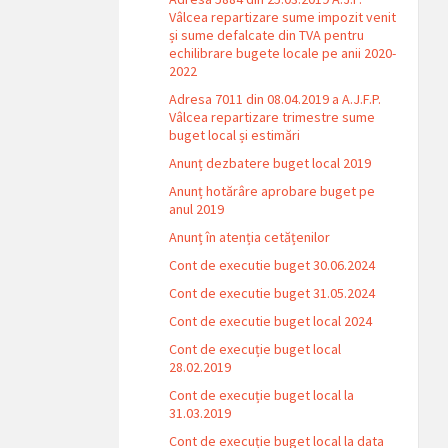
Vâlcea repartizare sume impozit venit
și sume defalcate din TVA pentru
echilibrare bugete locale pe anii 2020-
2022
Adresa 7011 din 08.04.2019 a A.J.F.P.
Vâlcea repartizare trimestre sume
buget local și estimări
Anunț dezbatere buget local 2019
Anunț hotărâre aprobare buget pe
anul 2019
Anunț în atenția cetățenilor
Cont de executie buget 30.06.2024
Cont de executie buget 31.05.2024
Cont de executie buget local 2024
Cont de execuție buget local
28.02.2019
Cont de execuție buget local la
31.03.2019
Cont de execuție buget local la data