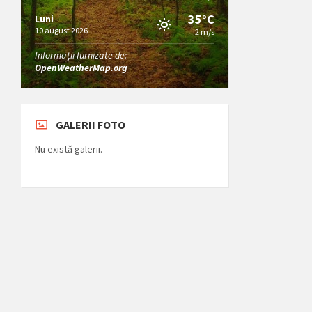
35°C
Luni
10 august 2026
2 m/s
Informații furnizate de:
OpenWeatherMap.org
GALERII FOTO
Nu există galerii.