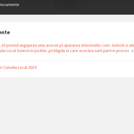
Documente
ente
.16 privind angajarea unui avocat pt.apararea intereselor com. Sutesti si al
F
F
ului Local Sutesti in justitie ,pt.litigiile in care acestea sunt parti in proces
8
e
s
p
ri Consiliu Local 2019