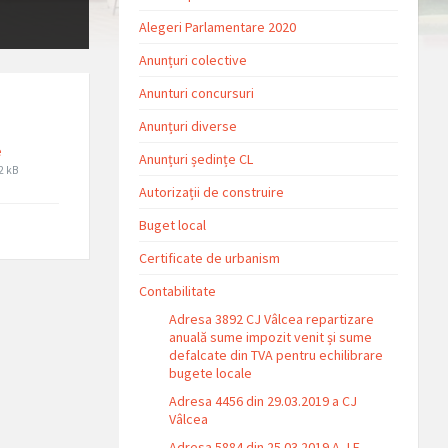
Alegeri Parlamentare 2020
Anunțuri colective
Anunturi concursuri
Anunțuri diverse
e
Anunțuri ședințe CL
ile
ile
2 kB
xtension:
ize:
Autorizații de construire
df
Buget local
Certificate de urbanism
Contabilitate
Adresa 3892 CJ Vâlcea repartizare
anuală sume impozit venit și sume
defalcate din TVA pentru echilibrare
bugete locale
Adresa 4456 din 29.03.2019 a CJ
Vâlcea
Adresa 5884 din 25.03.2019 A.J.F.