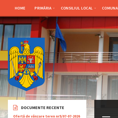
Skip
Skip
Skip
Skip
to
to
to
to
HOME
PRIMĂRIA
CONSILIUL LOCAL
COMUNA 
content
left
right
footer
sidebar
sidebar
DOCUMENTE RECENTE
Ofertă de vânzare teren nr5/07-07-2026