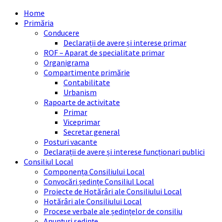
Skip
Skip
Skip
Skip
Home
to
to
to
to
Primăria
content
left
right
footer
Conducere
sidebar
sidebar
Declarații de avere și interese primar
ROF – Aparat de specialitate primar
Organigrama
Compartimente primărie
Contabilitate
Urbanism
Rapoarte de activitate
Primar
Viceprimar
Secretar general
Posturi vacante
Declarații de avere și interese funcționari publici
Consiliul Local
Componența Consiliului Local
Convocări ședințe Consiliul Local
Proiecte de Hotărâri ale Consiliului Local
Hotărâri ale Consiliului Local
Procese verbale ale ședințelor de consiliu
Anunțuri ședințe