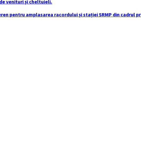
 venituri și cheltuieli.
en pentru amplasarea racordului și stației SRMP din cadrul pro