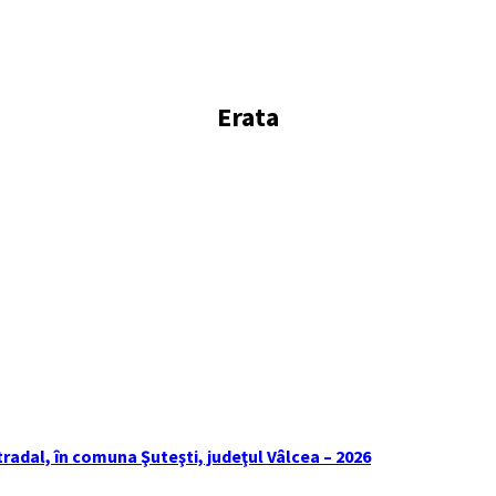
Erata
tradal, în comuna Şuteşti, judeţul Vâlcea – 2026