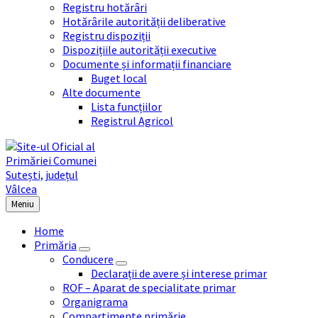
Registru hotărâri
Hotărârile autorității deliberative
Registru dispoziții
Dispozițiile autorității executive
Documente și informații financiare
Buget local
Alte documente
Lista funcțiilor
Registrul Agricol
Meniu
Home
Primăria
Conducere
Declarații de avere și interese primar
ROF – Aparat de specialitate primar
Organigrama
Compartimente primărie