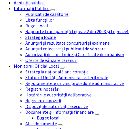
Achiziții publice
Informații Publice
Publicații de căsătorie
Lista funcțiilor
Buget local
Rapoarte transparență Legea 52 din 2003 și Legea 54
Strategii locale
Anunțuri și rezultate concursuri și examene
Anunțuri colective și publicații de vânzare
Autorizații de construire și Certificate de urbanism
Oferte de vânzare terenuri
Monitorul Oficial Local
Strategia națională anticorupție
Statutul Unității Administrativ-Teritoriale
Regulamentele privind procedurile administrative
Registru hotărâri
Hotărârile autorității deliberative
Registru dispoziții
Dispozițiile autorității executive
Documente și informații financiare
Buget local
Alte documente