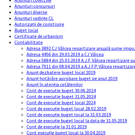
Anunțuri colective
Anunturi concursuri
Anunțuri diverse
Anunțuri ședințe CL
Autorizații de construire
Buget local
Certificate de urbanism
Contabilitate
Adresa 3892 CJ Vâlcea repartizare anuală sume impozi
Adresa 4456 din 29.03.2019 a CJ Vâlcea
Adresa 5884 din 25.03.2019 A.J.F. Vâlcea repartizare 
Adresa 7011 din 08.04.2019 a A.J.F.P. Vâlcea repartiza
Anunț dezbatere buget local 2019
Anunț hotărâre aprobare buget pe anul 2019
Anunț în atenția cetățenilor
Cont de executie buget 30.06.2024
Cont de executie buget 31.05.2024
Cont de executie buget local 2024
Cont de execuție buget local 28.02.2019
Cont de execuție buget local la 31.03.2019
Cont de execuție buget local la data de 31.05.2019
Cont de execuție la 31.01.2019
Cont execuție buget local la 30.04.2019