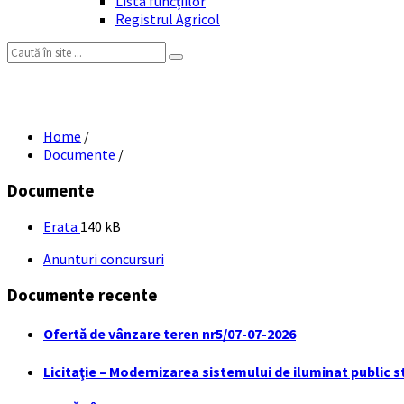
Lista funcțiilor
Registrul Agricol
Search:
Home
/
Documente
/
Documente
File
File
Erata
140 kB
extension:
size:
Anunturi concursuri
pdf
Documente recente
Ofertă de vânzare teren nr5/07-07-2026
Licitaţie – Modernizarea sistemului de iluminat public s