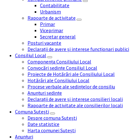
Contabilitate
Urbanism
Rapoarte de activitate
Primar
Viceprimar
Secretar general
Posturi vacante
Declarații de avere și interese funcționari publici
Consiliul Local
Componența Consiliului Local
Convocări ședințe Consiliul Local
Proiecte de Hotărâri ale Consiliului Local
Hotărâri ale Consiliului Local
Procese verbale ale ședințelor de consiliu
Anunțuri ședințe
Declarații de avere și interese consilieri locali
Rapoarte de activitate ale consilierilor locali
Comuna Sutești
Despre comuna Sutești
Date statistice
Harta comunei Sutești
Anunțuri