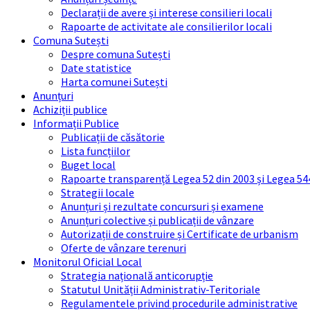
Declarații de avere și interese consilieri locali
Rapoarte de activitate ale consilierilor locali
Comuna Sutești
Despre comuna Sutești
Date statistice
Harta comunei Sutești
Anunțuri
Achiziții publice
Informații Publice
Publicații de căsătorie
Lista funcțiilor
Buget local
Rapoarte transparență Legea 52 din 2003 și Legea 54
Strategii locale
Anunțuri și rezultate concursuri și examene
Anunțuri colective și publicații de vânzare
Autorizații de construire și Certificate de urbanism
Oferte de vânzare terenuri
Monitorul Oficial Local
Strategia națională anticorupție
Statutul Unității Administrativ-Teritoriale
Regulamentele privind procedurile administrative