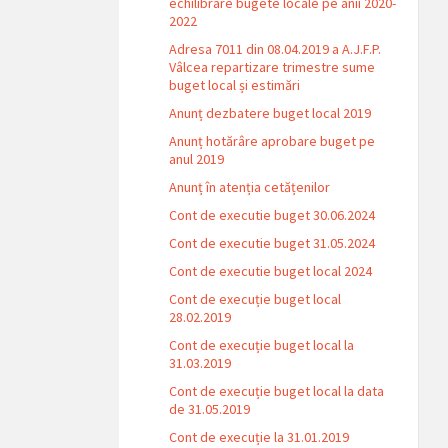
echilibrare bugete locale pe anii 2020-
2022
Adresa 7011 din 08.04.2019 a A.J.F.P.
Vâlcea repartizare trimestre sume
buget local și estimări
Anunț dezbatere buget local 2019
Anunț hotărâre aprobare buget pe
anul 2019
Anunț în atenția cetățenilor
Cont de executie buget 30.06.2024
Cont de executie buget 31.05.2024
Cont de executie buget local 2024
Cont de execuție buget local
28.02.2019
Cont de execuție buget local la
31.03.2019
Cont de execuție buget local la data
de 31.05.2019
Cont de execuție la 31.01.2019