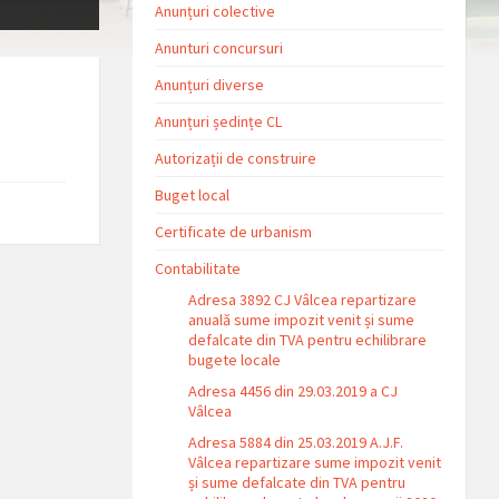
Anunțuri colective
Anunturi concursuri
Anunțuri diverse
Anunțuri ședințe CL
Autorizații de construire
ion:
Buget local
Certificate de urbanism
Contabilitate
Adresa 3892 CJ Vâlcea repartizare
anuală sume impozit venit și sume
defalcate din TVA pentru echilibrare
bugete locale
Adresa 4456 din 29.03.2019 a CJ
Vâlcea
Adresa 5884 din 25.03.2019 A.J.F.
Vâlcea repartizare sume impozit venit
și sume defalcate din TVA pentru