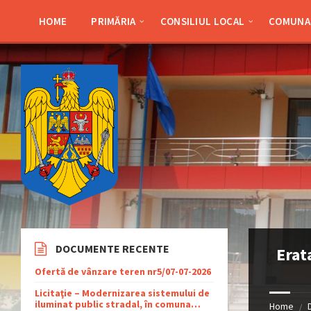
Skip
Skip
Skip
Skip
to
to
to
to
HOME
PRIMĂRIA
CONSILIUL LOCAL
COMUNA 
content
left
right
footer
sidebar
sidebar
DOCUMENTE RECENTE
Erat
Ofertă de vânzare teren nr5/07-07-2026
Licitaţie – Modernizarea sistemului de
iluminat public stradal, în comuna
Home
/