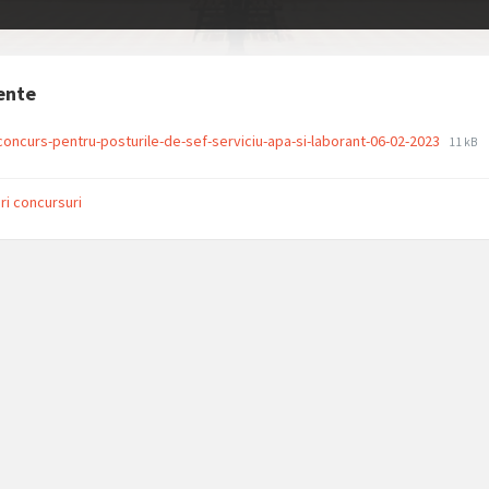
ente
File
File
concurs-pentru-posturile-de-sef-serviciu-apa-si-laborant-06-02-2023
11 kB
extens
size:
pdf
ri concursuri