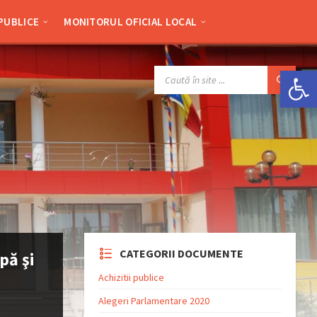
 PUBLICE
MONITORUL OFICIAL LOCAL
Deschide bara de unelte
SEARCH:
CATEGORII DOCUMENTE
pă şi
Achizitii publice
Alegeri Parlamentare 2020