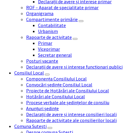
Declarații de avere și interese primar
ROF – Aparat de specialitate primar
Organigrama
Compartimente primărie
Contabilitate
Urbanism
Rapoarte de activitate
Primar
Viceprimar
Secretar general
Posturi vacante
Declarații de avere și interese funcționari publici
Consiliul Local
Componența Consiliului Local
Convocări ședințe Consiliul Local
Proiecte de Hotărâri ale Consiliului Local
Hotărâri ale Consiliului Local
Procese verbale ale ședințelor de consiliu
Anunțuri ședințe
Declarații de avere și interese consilieri locali
Rapoarte de activitate ale consilierilor locali
Comuna Sutești
Despre comuna Sutești