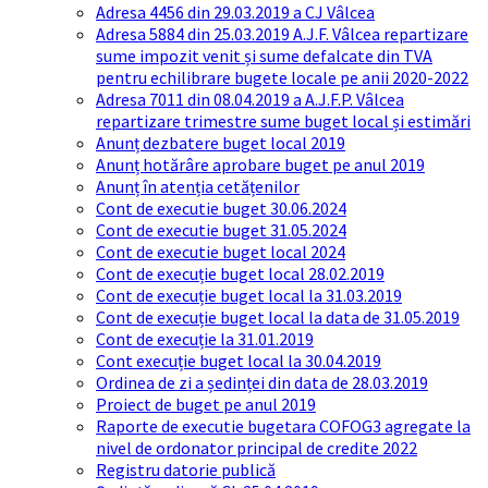
Adresa 4456 din 29.03.2019 a CJ Vâlcea
Adresa 5884 din 25.03.2019 A.J.F. Vâlcea repartizare
sume impozit venit și sume defalcate din TVA
pentru echilibrare bugete locale pe anii 2020-2022
Adresa 7011 din 08.04.2019 a A.J.F.P. Vâlcea
repartizare trimestre sume buget local și estimări
Anunț dezbatere buget local 2019
Anunț hotărâre aprobare buget pe anul 2019
Anunț în atenția cetățenilor
Cont de executie buget 30.06.2024
Cont de executie buget 31.05.2024
Cont de executie buget local 2024
Cont de execuție buget local 28.02.2019
Cont de execuție buget local la 31.03.2019
Cont de execuție buget local la data de 31.05.2019
Cont de execuție la 31.01.2019
Cont execuție buget local la 30.04.2019
Ordinea de zi a ședinței din data de 28.03.2019
Proiect de buget pe anul 2019
Raporte de executie bugetara COFOG3 agregate la
nivel de ordonator principal de credite 2022
Registru datorie publică