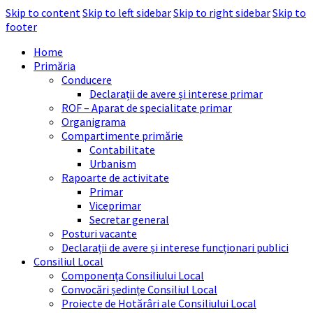
Skip to content
Skip to left sidebar
Skip to right sidebar
Skip to
footer
Home
Primăria
Conducere
Declarații de avere și interese primar
ROF – Aparat de specialitate primar
Organigrama
Compartimente primărie
Contabilitate
Urbanism
Rapoarte de activitate
Primar
Viceprimar
Secretar general
Posturi vacante
Declarații de avere și interese funcționari publici
Consiliul Local
Componența Consiliului Local
Convocări ședințe Consiliul Local
Proiecte de Hotărâri ale Consiliului Local