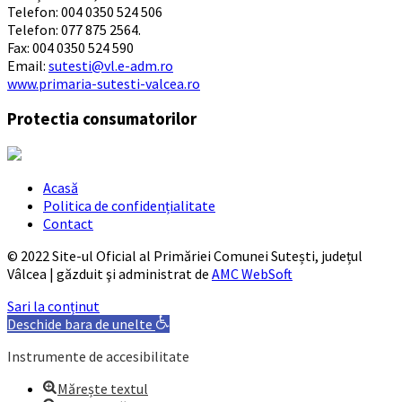
Telefon: 004 0350 524 506
Telefon: 077 875 2564.
Fax: 004 0350 524 590
Email:
sutesti@vl.e-adm.ro
www.primaria-sutesti-valcea.ro
Protectia consumatorilor
Acasă
Politica de confidențialitate
Contact
© 2022 Site-ul Oficial al Primăriei Comunei Sutești, județul
Vâlcea | găzduit şi administrat de
AMC WebSoft
Sari la conținut
Deschide bara de unelte
Instrumente de accesibilitate
Mărește textul