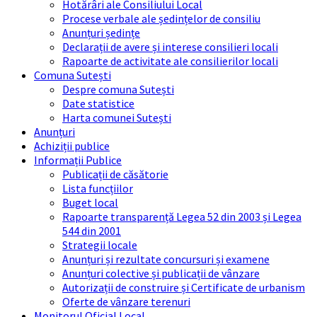
Hotărâri ale Consiliului Local
Procese verbale ale ședințelor de consiliu
Anunțuri ședințe
Declarații de avere și interese consilieri locali
Rapoarte de activitate ale consilierilor locali
Comuna Sutești
Despre comuna Sutești
Date statistice
Harta comunei Sutești
Anunțuri
Achiziții publice
Informații Publice
Publicații de căsătorie
Lista funcțiilor
Buget local
Rapoarte transparență Legea 52 din 2003 și Legea
544 din 2001
Strategii locale
Anunțuri și rezultate concursuri și examene
Anunțuri colective și publicații de vânzare
Autorizații de construire și Certificate de urbanism
Oferte de vânzare terenuri
Monitorul Oficial Local