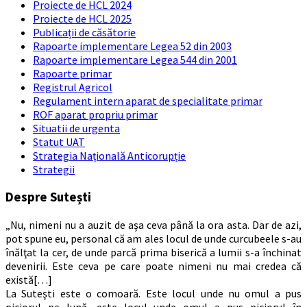
Proiecte de HCL 2024
Proiecte de HCL 2025
Publicații de căsătorie
Rapoarte implementare Legea 52 din 2003
Rapoarte implementare Legea 544 din 2001
Rapoarte primar
Registrul Agricol
Regulament intern aparat de specialitate primar
ROF aparat propriu primar
Situatii de urgenta
Statut UAT
Strategia Națională Anticorupție
Strategii
Despre Sutești
„Nu, nimeni nu a auzit de aşa ceva până la ora asta. Dar de azi,
pot spune eu, personal că am ales locul de unde curcubeele s-au
înălţat la cer, de unde parcă prima biserică a lumii s-a închinat
devenirii. Este ceva pe care poate nimeni nu mai credea că
există[…]
La Suteşti este o comoară. Este locul unde nu omul a pus
piciorul pe lună, este locul unde omul a pus piciorul în