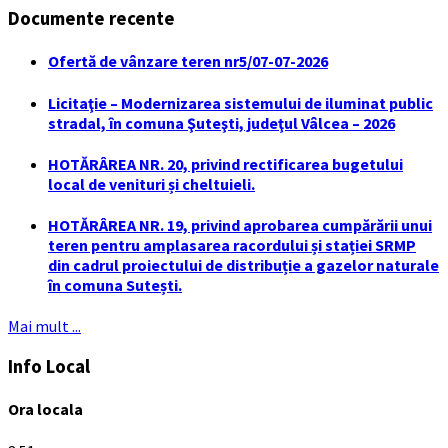
Documente recente
Ofertă de vânzare teren nr5/07-07-2026
Licitaţie – Modernizarea sistemului de iluminat public
stradal, în comuna Şuteşti, judeţul Vâlcea – 2026
HOTĂRÂREA NR. 20, privind rectificarea bugetului
local de venituri și cheltuieli.
HOTĂRÂREA NR. 19, privind aprobarea cumpărării unui
teren pentru amplasarea racordului și stației SRMP
din cadrul proiectului de distribuție a gazelor naturale
în comuna Sutești.
Mai mult ...
Info Local
Ora locala