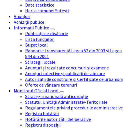
Date statistice
Harta comunei Sutești
Anunțuri
Achiziții publice
Informații Publice
Publicații de căsătorie
Lista funcțiilor
Buget local
Rapoarte transparență Legea 52 din 2003 și Legea
544 din 2001
Strategii locale
Anunțuri și rezultate concursuri și examene
Anunțuri colective și publicații de vânzare
Autorizații de construire și Certificate de urbanism
Oferte de vânzare terenuri
Monitorul Oficial Local
Strategia națională anticorupție
Statutul Unității Administrativ-Teritoriale
Regulamentele privind procedurile administrative
Registru hotărâri
Hotărârile autorității deliberative
Registru dispoziții