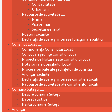
Contabilitate
Urbanism
Rapoarte de activitate
Primar
Viceprimar
Secretar general
Posturi vacante
Declarații de avere și interese funcționari publici
Consiliul Local
Componența Consiliului Local
Convocări ședințe Consiliul Local
Proiecte de Hotărâri ale Consiliului Local
Hotărâri ale Consiliului Local
Procese verbale ale ședințelor de consiliu
Anunțuri ședințe
Declarații de avere și interese consilieri locali
Rapoarte de activitate ale consilierilor locali
Comuna Sutești
Despre comuna Sutești
Date statistice
Harta comunei Sutești
Anunțuri