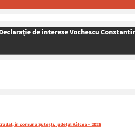
Declaraţie de interese Vochescu Constanti
tradal, în comuna Şuteşti, judeţul Vâlcea – 2026