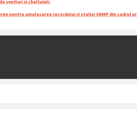
 venituri și cheltuieli.
en pentru amplasarea racordului și stației SRMP din cadrul pro