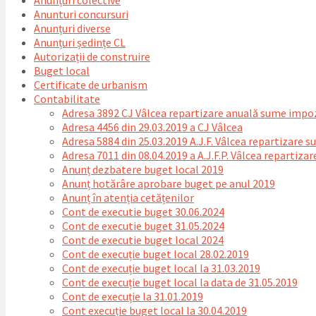
Anunțuri colective
Anunturi concursuri
Anunțuri diverse
Anunțuri ședințe CL
Autorizații de construire
Buget local
Certificate de urbanism
Contabilitate
Adresa 3892 CJ Vâlcea repartizare anuală sume impozi
Adresa 4456 din 29.03.2019 a CJ Vâlcea
Adresa 5884 din 25.03.2019 A.J.F. Vâlcea repartizare 
Adresa 7011 din 08.04.2019 a A.J.F.P. Vâlcea repartiza
Anunț dezbatere buget local 2019
Anunț hotărâre aprobare buget pe anul 2019
Anunț în atenția cetățenilor
Cont de executie buget 30.06.2024
Cont de executie buget 31.05.2024
Cont de executie buget local 2024
Cont de execuție buget local 28.02.2019
Cont de execuție buget local la 31.03.2019
Cont de execuție buget local la data de 31.05.2019
Cont de execuție la 31.01.2019
Cont execuție buget local la 30.04.2019