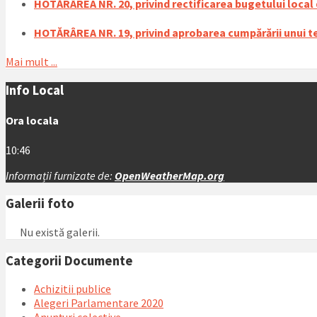
HOTĂRÂREA NR. 20, privind rectificarea bugetului local de
HOTĂRÂREA NR. 19, privind aprobarea cumpărării unui ter
Mai mult ...
Info Local
Ora locala
10:46
Informații furnizate de:
OpenWeatherMap.org
Galerii foto
Nu există galerii.
Categorii Documente
Achizitii publice
Alegeri Parlamentare 2020