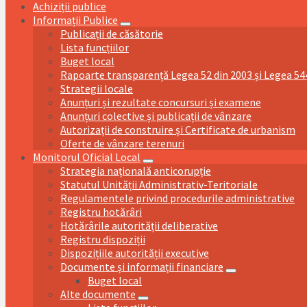
Achiziții publice
Informații Publice
Publicații de căsătorie
Lista funcțiilor
Buget local
Rapoarte transparență Legea 52 din 2003 și Legea 54
Strategii locale
Anunțuri și rezultate concursuri și examene
Anunțuri colective și publicații de vânzare
Autorizații de construire și Certificate de urbanism
Oferte de vânzare terenuri
Monitorul Oficial Local
Strategia națională anticorupție
Statutul Unității Administrativ-Teritoriale
Regulamentele privind procedurile administrative
Registru hotărâri
Hotărârile autorității deliberative
Registru dispoziții
Dispozițiile autorității executive
Documente și informații financiare
Buget local
Alte documente