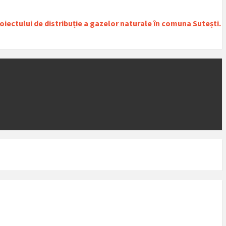
iectului de distribuție a gazelor naturale în comuna Sutești.