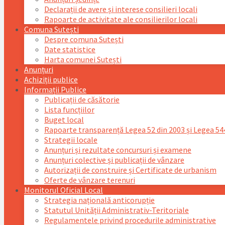
Declarații de avere și interese consilieri locali
Rapoarte de activitate ale consilierilor locali
Comuna Sutești
Despre comuna Sutești
Date statistice
Harta comunei Sutești
Anunțuri
Achiziții publice
Informații Publice
Publicații de căsătorie
Lista funcțiilor
Buget local
Rapoarte transparență Legea 52 din 2003 și Legea 54
Strategii locale
Anunțuri și rezultate concursuri și examene
Anunțuri colective și publicații de vânzare
Autorizații de construire și Certificate de urbanism
Oferte de vânzare terenuri
Monitorul Oficial Local
Strategia națională anticorupție
Statutul Unității Administrativ-Teritoriale
Regulamentele privind procedurile administrative