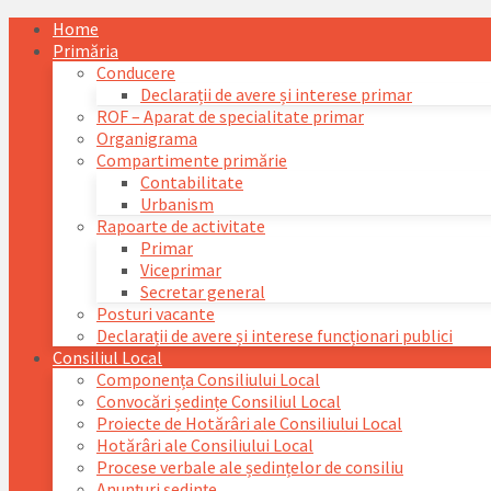
Skip
Skip
Skip
Skip
Home
to
to
to
to
Primăria
content
left
right
footer
Conducere
sidebar
sidebar
Declarații de avere și interese primar
ROF – Aparat de specialitate primar
Organigrama
Compartimente primărie
Contabilitate
Urbanism
Rapoarte de activitate
Primar
Viceprimar
Secretar general
Posturi vacante
Declarații de avere și interese funcționari publici
Consiliul Local
Componența Consiliului Local
Convocări ședințe Consiliul Local
Proiecte de Hotărâri ale Consiliului Local
Hotărâri ale Consiliului Local
Procese verbale ale ședințelor de consiliu
Anunțuri ședințe