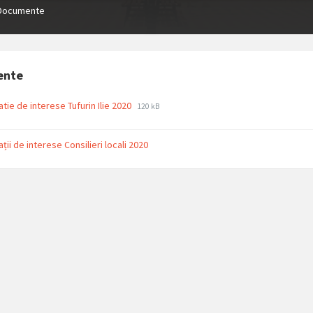
Documente
ente
File
File
atie de interese Tufurin Ilie 2020
120 kB
extension:
size:
pdf
ții de interese Consilieri locali 2020