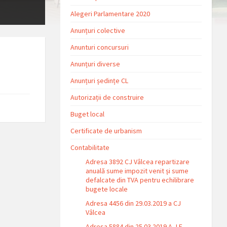
Alegeri Parlamentare 2020
Anunțuri colective
Anunturi concursuri
Anunțuri diverse
Anunțuri ședințe CL
Autorizații de construire
Buget local
Certificate de urbanism
Contabilitate
Adresa 3892 CJ Vâlcea repartizare
anuală sume impozit venit și sume
defalcate din TVA pentru echilibrare
bugete locale
Adresa 4456 din 29.03.2019 a CJ
Vâlcea
Adresa 5884 din 25.03.2019 A.J.F.