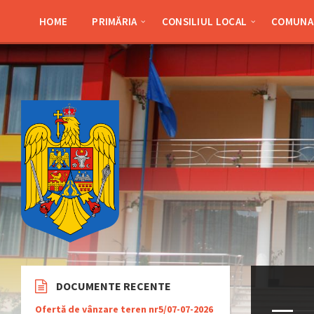
Skip
Skip
Skip
Skip
to
to
to
to
HOME
PRIMĂRIA
CONSILIUL LOCAL
COMUNA 
content
left
right
footer
sidebar
sidebar
DOCUMENTE RECENTE
Ofertă de vânzare teren nr5/07-07-2026