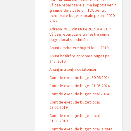
Vâlcea repartizare sume impozit venit
și sume defalcate din TVA pentru
echilibrare bugete locale pe anii 2020-
2022
Adresa 7011 din 08.04.2019 a A.J.F.P.
Vâlcea repartizare trimestre sume
buget local și estimări
Anunț dezbatere buget local 2019
Anunț hotărâre aprobare buget pe
anul 2019
Anunț în atenția cetățenilor
Cont de executie buget 30.06.2024
Cont de executie buget 31.05.2024
Cont de executie buget local 2024
Cont de execuție buget local
28.02.2019
Cont de execuție buget local la
31.03.2019
Cont de execuție buget local la data