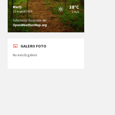
38°C
Marți
11 august 2026
2 m/s
Informații furnizate de:
OpenWeatherMap.org
GALERII FOTO
Nu există galerii.