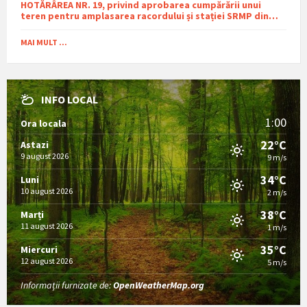
HOTĂRÂREA NR. 19, privind aprobarea cumpărării unui
teren pentru amplasarea racordului și stației SRMP din
cadrul proiectului de distribuție a gazelor naturale în
comuna Sutești.
MAI MULT ...
INFO LOCAL
1:00
Ora locala
22°C
Astazi
9 august 2026
9 m/s
34°C
Luni
10 august 2026
2 m/s
38°C
Marți
11 august 2026
1 m/s
35°C
Miercuri
12 august 2026
5 m/s
Informații furnizate de:
OpenWeatherMap.org