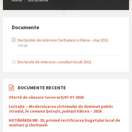
/
Documente
File
File
Declaratie de interese Serbanescu Elena – mai 2021
extension:
size:
158 kB
pdf
Declaratii de interese consilieri locali 2021
DOCUMENTE RECENTE
Ofertă de vânzare teren nr5/07-07-2026
Licitaţie – Modernizarea sistemului de iluminat public
stradal, în comuna Şuteşti, judeţul Vâlcea – 2026
HOTĂRÂREA NR. 20, privind rectificarea bugetului local de
venituri și cheltuieli.