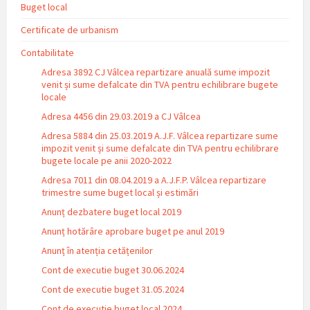
Buget local
Certificate de urbanism
Contabilitate
Adresa 3892 CJ Vâlcea repartizare anuală sume impozit
venit și sume defalcate din TVA pentru echilibrare bugete
locale
Adresa 4456 din 29.03.2019 a CJ Vâlcea
Adresa 5884 din 25.03.2019 A.J.F. Vâlcea repartizare sume
impozit venit și sume defalcate din TVA pentru echilibrare
bugete locale pe anii 2020-2022
Adresa 7011 din 08.04.2019 a A.J.F.P. Vâlcea repartizare
trimestre sume buget local și estimări
Anunț dezbatere buget local 2019
Anunț hotărâre aprobare buget pe anul 2019
Anunț în atenția cetățenilor
Cont de executie buget 30.06.2024
Cont de executie buget 31.05.2024
Cont de executie buget local 2024