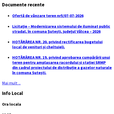
Documente recente
Ofertă de vânzare teren nr5/07-07-2026
Licitaţie – Modernizarea sistemului de iluminat public
stradal, în comuna Şuteşti, judeţul Vâlcea – 2026
HOTĂRÂREA NR. 20, privind rectificarea bugetului
local de venituri și cheltuieli.
HOTĂRÂREA NR. 19, privind aprobarea cumpărării unui
teren pentru amplasarea racordului și stației SRMP
din cadrul proiectului de distribuție a gazelor naturale
în comuna Sutești.
Mai mult ...
Info Local
Ora locala