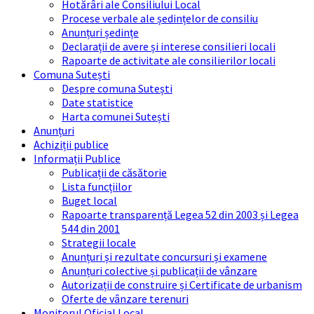
Hotărâri ale Consiliului Local
Procese verbale ale ședințelor de consiliu
Anunțuri ședințe
Declarații de avere și interese consilieri locali
Rapoarte de activitate ale consilierilor locali
Comuna Sutești
Despre comuna Sutești
Date statistice
Harta comunei Sutești
Anunțuri
Achiziții publice
Informații Publice
Publicații de căsătorie
Lista funcțiilor
Buget local
Rapoarte transparență Legea 52 din 2003 și Legea
544 din 2001
Strategii locale
Anunțuri și rezultate concursuri și examene
Anunțuri colective și publicații de vânzare
Autorizații de construire și Certificate de urbanism
Oferte de vânzare terenuri
Monitorul Oficial Local