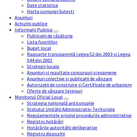
Date statistice
Harta comunei Sutești
Anunțuri
Achiziții publice
Informații Publice
Publicații de căsătorie
Lista funcțiilor
Buget local
Rapoarte transparență Legea 52 din 2003 și Legea
544 din 2001
Strategii locale
Anunțuri și rezultate concursuri și examene
Anunțuri colective și publicații de vânzare
Autorizații de construire și Certificate de urbanism
Oferte de vânzare terenuri
Monitorul Oficial Local
Strategia națională anticorupție
Statutul Unității Administrativ-Teritoriale
Regulamentele privind procedurile administrative
Registru hotărâri
Hotărârile autorității deliberative
Registru dispoziții