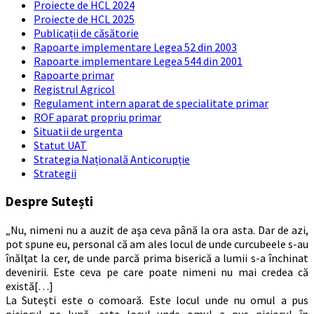
Proiecte de HCL 2024
Proiecte de HCL 2025
Publicații de căsătorie
Rapoarte implementare Legea 52 din 2003
Rapoarte implementare Legea 544 din 2001
Rapoarte primar
Registrul Agricol
Regulament intern aparat de specialitate primar
ROF aparat propriu primar
Situatii de urgenta
Statut UAT
Strategia Națională Anticorupție
Strategii
Despre Sutești
„Nu, nimeni nu a auzit de aşa ceva până la ora asta. Dar de azi,
pot spune eu, personal că am ales locul de unde curcubeele s-au
înălţat la cer, de unde parcă prima biserică a lumii s-a închinat
devenirii. Este ceva pe care poate nimeni nu mai credea că
există[…]
La Suteşti este o comoară. Este locul unde nu omul a pus
piciorul pe lună, este locul unde omul a pus piciorul în