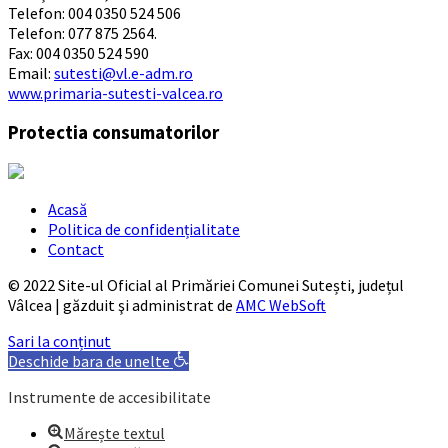
Telefon: 004 0350 524 506
Telefon: 077 875 2564.
Fax: 004 0350 524 590
Email:
sutesti@vl.e-adm.ro
www.primaria-sutesti-valcea.ro
Protectia consumatorilor
Acasă
Politica de confidențialitate
Contact
© 2022 Site-ul Oficial al Primăriei Comunei Sutești, județul
Vâlcea | găzduit şi administrat de
AMC WebSoft
Sari la conținut
Deschide bara de unelte
Instrumente de accesibilitate
Mărește textul