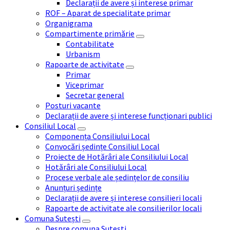
Declarații de avere și interese primar
ROF – Aparat de specialitate primar
Organigrama
Compartimente primărie
Contabilitate
Urbanism
Rapoarte de activitate
Primar
Viceprimar
Secretar general
Posturi vacante
Declarații de avere și interese funcționari publici
Consiliul Local
Componența Consiliului Local
Convocări ședințe Consiliul Local
Proiecte de Hotărâri ale Consiliului Local
Hotărâri ale Consiliului Local
Procese verbale ale ședințelor de consiliu
Anunțuri ședințe
Declarații de avere și interese consilieri locali
Rapoarte de activitate ale consilierilor locali
Comuna Sutești
Despre comuna Sutești