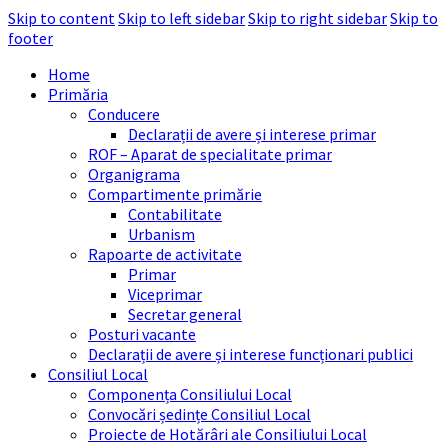
Skip to content
Skip to left sidebar
Skip to right sidebar
Skip to
footer
Home
Primăria
Conducere
Declarații de avere și interese primar
ROF – Aparat de specialitate primar
Organigrama
Compartimente primărie
Contabilitate
Urbanism
Rapoarte de activitate
Primar
Viceprimar
Secretar general
Posturi vacante
Declarații de avere și interese funcționari publici
Consiliul Local
Componența Consiliului Local
Convocări ședințe Consiliul Local
Proiecte de Hotărâri ale Consiliului Local