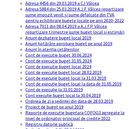
Adresa 4456 din 29.03.2019 a CJ Vâlcea
Adresa 5884 din 25.03.2019 A.J.F. Vâlcea repartizare
sume impozit venit și sume defalcate din TVA
pentru echilibrare bugete locale pe anii 2020-2022
Adresa 7011 din 08.04.2019 a A.J.F.P. Vâlcea
repartizare trimestre sume buget local și estimări
Anunț dezbatere buget local 2019
Anunț hotărâre aprobare buget pe anul 2019
Anunț în atenția cetățenilor
Cont de executie buget 30.06.2024
Cont de executie buget 31.05.2024
Cont de executie buget local 2024
Cont de execuție buget local 28.02.2019
Cont de execuție buget local la 31.03.2019
Cont de execuție buget local la data de 31.05.2019
Cont de execuție la 31.01.2019
Cont execuție buget local la 30.04.2019
Ordinea de zi a ședinței din data de 28.03.2019
Proiect de buget pe anul 2019
Raporte de executie bugetara COFOG3 agregate la
nivel de ordonator principal de credite 2022
Registru datorie publică